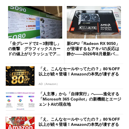
「全グレードで2～3割増し」
新GPU「Radeon RX 9050」
の衝撃 グラフィックスカー
が登場するもアキバの反応は
ドの値上がりラッシュでアキ
静か――2026年8月最新パー
バの購入制限が深刻化
ツ事情
「え、こんなセールやってたの？」80％OFF
以上が続々登場！Amazonの本気が凄すぎる
AD（Amazon）
「人主導」から「自律実行」へ――進化する
「Microsoft 365 Copilot」の新機能とエージ
ェントAIの現在地
「え、こんなセールやってたの？」80％OFF
以上が続々登場！Amazonの本気が凄すぎる