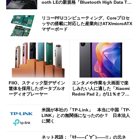
ooth LEの新規格「Bluetooth High Data Thr
oughput」が明...
リコーPFUコンピューティング、Coreプロセ
ッサの搭載に対応した産業向けATX/microATX
マザーボード
FIIO、スティック型デザイン
エンタメや作業を大画面で楽
筐体を採用したポータブルオ
しみたい人に適した「Xiaomi
ーディオプレーヤー
Redmi Pad 2」が11％オフの
2万4980円に
米国が本社の「TP-Link」 本当に中国「TP-
LINK」との無関係になったのか？ 日本法人
に聞く
ネット死語：「ｷﾀ――(ﾟ∀ﾟ)――!!」の元ネ