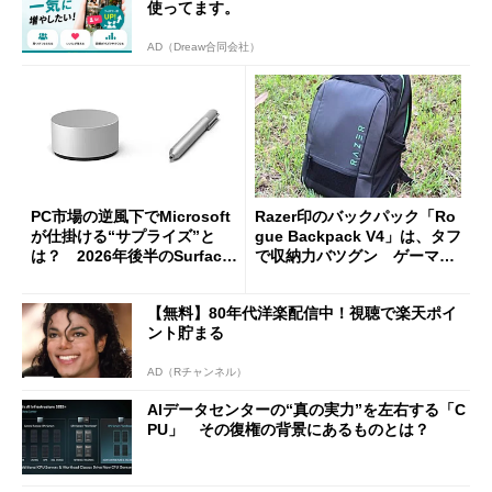
使ってます。
AD（Dreaw合同会社）
PC市場の逆風下でMicrosoft
Razer印のバックパック「Ro
が仕掛ける“サプライズ”と
gue Backpack V4」は、タフ
は？ 2026年後半のSurface
で収納力バツグン ゲーマー
新製品を予想する
じゃなくても欲しくなる
【無料】80年代洋楽配信中！視聴で楽天ポイ
ント貯まる
AD（Rチャンネル）
AIデータセンターの“真の実力”を左右する「C
PU」 その復権の背景にあるものとは？