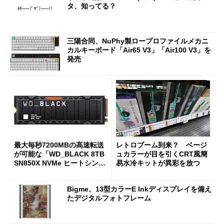
タ、知ってる？
三陽合同、NuPhy製ロープロファイルメカニ
カルキーボード「Air65 V3」「Air100 V3」を
発売
最大毎秒7200MBの高速転送
レトロブーム到来？ ベージ
が可能な「WD_BLACK 8TB
ュカラーが目を引くCRT風簡
SN850X NVMe ヒートシンク
易水冷キットが異彩を放つ
付き」が18％オフの17万508
7円に
Bigme、13型カラーE Inkディスプレイを備え
たデジタルフォトフレーム