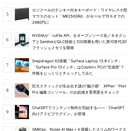
ロジクールのテンキー付きキーボード・ワイヤレス小型
マウスのセット「MK250GRd」がセールで15％オフの
2980円に
NVIDIAが「cuFile API」をオープンソース化／キオクシ
アとSandiskがQLC技術と332積層を用いた第10世代3D
フラッシュメモリを開発
Snapdragon X2搭載「Surface Laptop 13.8インチ」
「Surface Pro 13インチ」はCopilot+ PCの“完成形”？
外観をじっくりとチェックしてみた
巨大スティックが生み出す謎の“脳汁感” XPPen「Pilot
Pro 編集コンソール」のお絵描き実用度をチェック
ChatGPTでコンテンツ制作が完結する――「ChatGPT
向けアドビプラグイン」が登場
GMKtec、Ryzen AI Max＋を搭載したスリムAIワークス