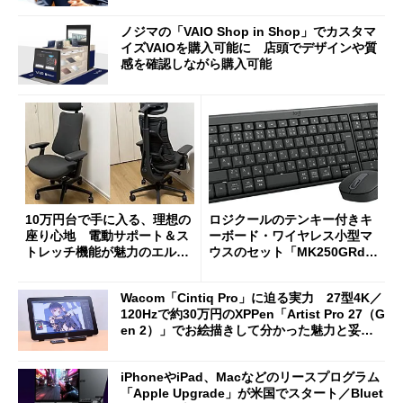
ノジマの「VAIO Shop in Shop」でカスタマ
イズVAIOを購入可能に 店頭でデザインや質
感を確認しながら購入可能
10万円台で手に入る、理想の
ロジクールのテンキー付きキ
座り心地 電動サポート＆ス
ーボード・ワイヤレス小型マ
トレッチ機能が魅力のエルゴ
ウスのセット「MK250GRd」
ノミクスチェア「LiberNovo
がセールで15％オフの2980円
Omni Gen」を試す
に
Wacom「Cintiq Pro」に迫る実力 27型4K／
120Hzで約30万円のXPPen「Artist Pro 27（G
en 2）」でお絵描きして分かった魅力と妥協
点
iPhoneやiPad、Macなどのリースプログラム
「Apple Upgrade」が米国でスタート／Bluet