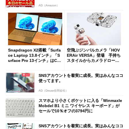
AD（Amazon）
Snapdragon X2搭載「Surfa
空飛ぶジンバルカメラ「HOV
ce Laptop 13.8インチ」「S
ERAir VERSA」登場 手持ち
urface Pro 13インチ」はCop
スタイルからカメラドローン
ilot+ PCの“完成形”？ 外観
に合体変形
をじっくりとチェックしてみ
SNSアカウントを着実に成長。実はみんなココ
た
使ってます。
AD（Dreaw合同会社）
スマホより小さくポケットに入る「Winmaxle
Mobdel B1 ミニ ワイヤレス キーボード」が
セールで10％オフの3794円に
SNSアカウントを着実に成長。実はみんなココ