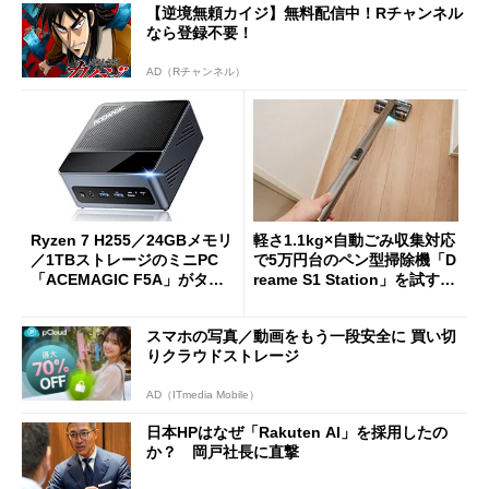
【逆境無頼カイジ】無料配信中！Rチャンネル
なら登録不要！
AD（Rチャンネル）
Ryzen 7 H255／24GBメモリ
軽さ1.1kg×自動ごみ収集対応
／1TBストレージのミニPC
で5万円台のペン型掃除機「D
「ACEMAGIC F5A」がタイ
reame S1 Station」を試す
ムセールで41％オフの10万69
見えた長所と短所
98円に
スマホの写真／動画をもう一段安全に 買い切
りクラウドストレージ
AD（ITmedia Mobile）
日本HPはなぜ「Rakuten AI」を採用したの
か？ 岡戸社長に直撃