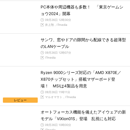
PC本体や周辺機器も多数！ 「東京ゲームシ
ョウ2024」開幕
09月26日 12時30分
井上翔，ITmedia
サンワ、窓やドアの隙間から配線できる超薄型
のLANケーブル
09月26日 12時07分
ITmedia
Ryzen 9000シリーズ対応の「AMD X870E／
X870チップセット」搭載マザーボード登
場！ MSIは4製品を用意
09月26日 11時11分
マルオマサト，ITmedia
レビュー
オートフォーカス機能を備えたアイウェアの新
モデル「ViXion01S」登場 乱視にも対応
09月26日 10時00分
ITmedia