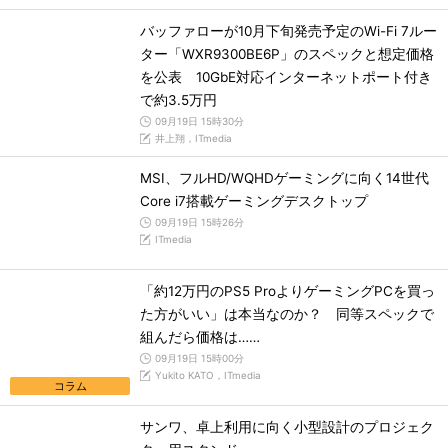
バッファローが10月下旬発売予定のWi-Fi 7ルー
ター「WXR9300BE6P」のスペックと想定価格
を公表 10GbE対応インターネットポート付き
で約3.5万円
09月19日 15時30分
井上翔，ITmedia
MSI、フルHD/WQHDゲーミングに向く14世代
Core i7搭載ゲーミングデスクトップ
09月19日 15時26分
ITmedia
「約12万円のPS5 ProよりゲーミングPCを買っ
た方がいい」は本当なのか？ 同等スペックで
組んだら価格は……
09月19日 15時00分
Yukito KATO，ITmedia
コラム
サンワ、卓上利用に向く小型設計のプロジェク