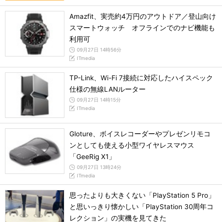
Amazfit、実売約4万円のアウトドア／登山向け
スマートウォッチ オフラインでのナビ機能も
利用可
09月27日 14時56分
ITmedia
TP-Link、Wi-Fi 7接続に対応したハイスペック
仕様の無線LANルーター
09月27日 14時15分
ITmedia
Gloture、ボイスレコーダーやプレゼンリモコ
ンとしても使える小型ワイヤレスマウス
「GeeRig X1」
09月27日 13時24分
ITmedia
思ったよりも大きくない「PlayStation 5 Pro」
と思いっきり懐かしい「PlayStation 30周年コ
レクション」の実機を見てきた