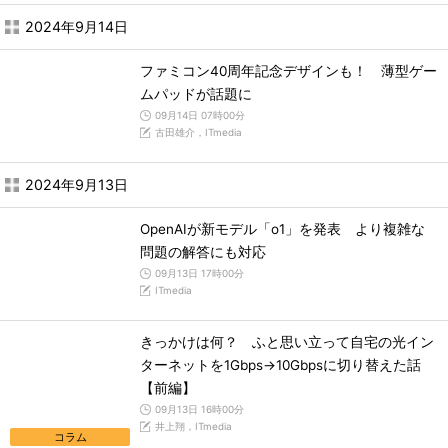
2024年9月14日
ファミコン40周年記念デザインも！ 薄型ゲー
ムパッドが話題に
09月14日 07時00分
古田雄介，ITmedia
2024年9月13日
OpenAIが新モデル「o1」を発表 より複雑な
問題の解答にも対応
09月13日 17時00分
ITmedia
きっかけは何？ ふと思い立って自宅の光イン
ターネットを1Gbps→10Gbpsに切り替えた話
【前編】
09月13日 16時00分
井上翔，ITmedia
コラム