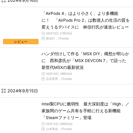
2024年9月16日
「AirPods 4」はより小さく、より多機能
に！ 「AirPods Pro 2」は数億人の生活の質を
変えうるデバイスに 林信行氏が速攻レビュー
09月16日 21時00分
林信行，ITmedia
レビュー
ハンダ付けして作る「MSX DIY」構想が明らか
に 西和彦氏が「MSX DEVCON 7」で語った
新世代MSXの最新状況
09月16日 18時00分
石井英男，ITmedia
2024年9月15日
Intel製CPUに脆弱性 最大深刻度は「High」／
家族間のゲーム共有を手軽に行える新機能
「Steamファミリー」登場
09月15日 06時00分
山本竜也，ITmedia