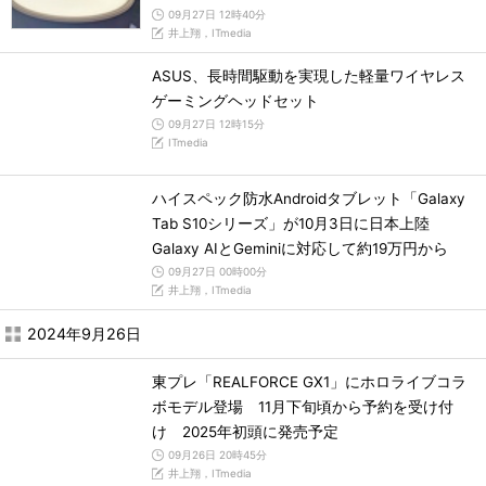
09月27日 12時40分
井上翔，ITmedia
ASUS、長時間駆動を実現した軽量ワイヤレス
ゲーミングヘッドセット
09月27日 12時15分
ITmedia
ハイスペック防水Androidタブレット「Galaxy
Tab S10シリーズ」が10月3日に日本上陸
Galaxy AIとGeminiに対応して約19万円から
09月27日 00時00分
井上翔，ITmedia
2024年9月26日
東プレ「REALFORCE GX1」にホロライブコラ
ボモデル登場 11月下旬頃から予約を受け付
け 2025年初頭に発売予定
09月26日 20時45分
井上翔，ITmedia