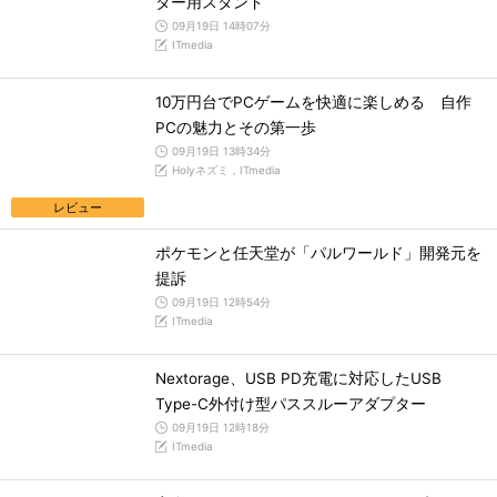
ター用スタンド
09月19日 14時07分
ITmedia
10万円台でPCゲームを快適に楽しめる 自作
PCの魅力とその第一歩
09月19日 13時34分
Holyネズミ，ITmedia
レビュー
ポケモンと任天堂が「パルワールド」開発元を
提訴
09月19日 12時54分
ITmedia
Nextorage、USB PD充電に対応したUSB
Type-C外付け型パススルーアダプター
09月19日 12時18分
ITmedia