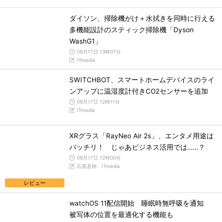
ダイソン、掃除機がけ＋水拭きを同時に行える
多機能設計のスティック掃除機「Dyson
WashG1」
09月17日 13時07分
ITmedia
SWITCHBOT、スマートホームデバイスのライ
ンアップに温湿度計付きCO2センサーを追加
09月17日 12時11分
ITmedia
XRグラス「RayNeo Air 2s」、エンタメ用途は
バッチリ！ じゃあビジネス活用では……？
09月17日 12時00分
石黒直樹，ITmedia
レビュー
watchOS 11配信開始 睡眠時無呼吸を通知
被写体の位置を最適化する機能も