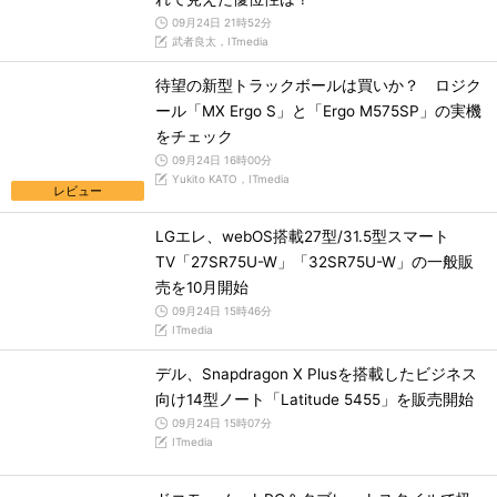
09月24日 21時52分
武者良太，ITmedia
待望の新型トラックボールは買いか？ ロジク
ール「MX Ergo S」と「Ergo M575SP」の実機
をチェック
09月24日 16時00分
Yukito KATO，ITmedia
レビュー
LGエレ、webOS搭載27型/31.5型スマート
TV「27SR75U-W」「32SR75U-W」の一般販
売を10月開始
09月24日 15時46分
ITmedia
デル、Snapdragon X Plusを搭載したビジネス
向け14型ノート「Latitude 5455」を販売開始
09月24日 15時07分
ITmedia