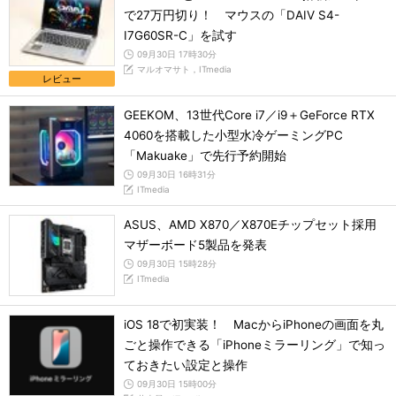
で27万円切り！ マウスの「DAIV S4-
I7G60SR-C」を試す
09月30日 17時30分
マルオマサト，ITmedia
レビュー
GEEKOM、13世代Core i7／i9＋GeForce RTX
4060を搭載した小型水冷ゲーミングPC
「Makuake」で先行予約開始
09月30日 16時31分
ITmedia
ASUS、AMD X870／X870Eチップセット採用
マザーボード5製品を発表
09月30日 15時28分
ITmedia
iOS 18で初実装！ MacからiPhoneの画面を丸
ごと操作できる「iPhoneミラーリング」で知っ
ておきたい設定と操作
09月30日 15時00分