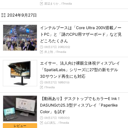
渡辺まりか，ITmedia
2024年9月27日
インテルブースは「Core Ultra 200V搭載ノー
トPC」と「謎のCPU用マザーボード」など見
どころたくさん
09月27日 20時20分
井上翔，ITmedia
エイサー、法人向け裸眼立体視ディスプレイ
「SpatialLabs」シリーズに27型の新モデル
3Dサウンド再生にも対応
09月27日 16時01分
ITmedia
【動画あり】デスクトップでもカラーE Ink！
DASUNGの25.3型ディスプレイ「Paperlike
Color」を試す
09月27日 15時00分
山口真弘，ITmedia
レビュー