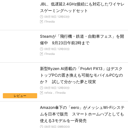
JBL、低遅延2.4GHz接続にも対応したワイヤレ
スゲーミングヘッドセット
09月18日 12時03分
ITmedia
Steamが「飛行機・鉄道・自動車フェス」を開
催中 9月23日午前2時まで
09月18日 12時00分
ITmedia
新型Ryzen AI搭載の「ProArt PX13」はデスク
トップPCの置き換えも可能なモバイルPCなの
か？ 試して分かった夢と現実
09月18日 12時00分
refeia，ITmedia
レビュー
Amazon傘下の「eero」がメッシュWi-Fiシステ
ムを日本で販売 スマートホームハブとしても
使える3モデルを一斉発売
09月18日 09時00分