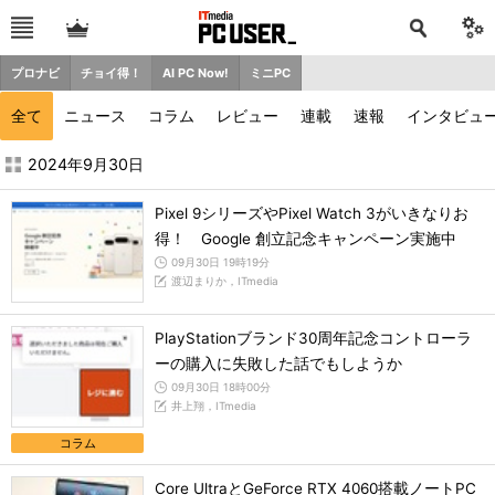
プロナビ
チョイ得！
AI PC Now!
ミニPC
全て
ニュース
コラム
レビュー
連載
速報
インタビュ
2024年9月の記事一覧 - ITmedia PC USER
2024年9月30日
Pixel 9シリーズやPixel Watch 3がいきなりお
得！ Google 創立記念キャンペーン実施中
09月30日 19時19分
渡辺まりか，ITmedia
PlayStationブランド30周年記念コントローラ
ーの購入に失敗した話でもしようか
09月30日 18時00分
井上翔，ITmedia
コラム
Core UltraとGeForce RTX 4060搭載ノートPC