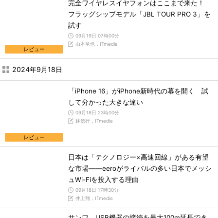
完全ワイヤレスイヤフォンはここまで来た！
フラッグシップモデル「JBL TOUR PRO 3」を
試す
09月19日 07時00分
山本竜也，ITmedia
レビュー
2024年9月18日
「iPhone 16」がiPhone新時代の幕を開く 試
して分かった大きな違い
09月18日 23時00分
林信行，ITmedia
レビュー
日本は「テクノロジー×高速回線」がある有望
な市場――eeroがライバルの多い日本でメッシ
ュWi-Fiを投入する理由
09月18日 17時30分
井上翔，ITmedia
サンワ、USB機器の接続を最大100m延長でき