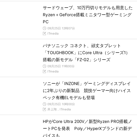
サードウェーブ、10万円切りモデルも用意した
Ryzen＋GeForce搭載ミニタワー型ゲーミング
PC
09月25日 12時07分
ITmedia
パナソニック コネクト、頑丈タブレット
「TOUGHBOOK」にCore Ultra（シリーズ1）
搭載の新モデル「FZ-G2」シリーズ
09月25日 11時00分
ITmedia
ソニーが「INZONE」ゲーミングディスプレイ
に2年ぶりの新製品 競技ゲーマー向けハイス
ペック有機ELモデルも登場
09月25日 10時00分
井上翔，ITmedia
HPがCore Ultra 200V／新型Ryzen PRO搭載ノ
ートPCを発表 Poly／HyperXブランドの新デ
バイスも