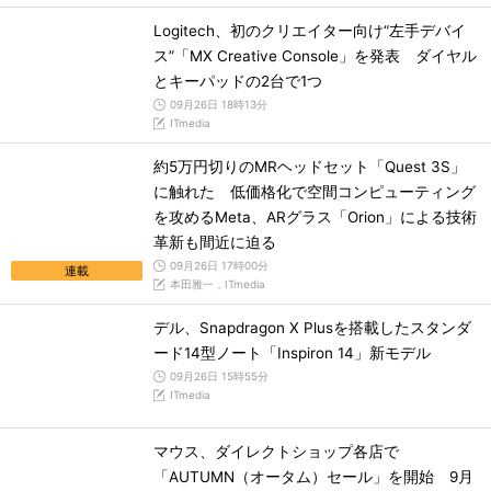
Logitech、初のクリエイター向け“左手デバイ
ス”「MX Creative Console」を発表 ダイヤル
とキーパッドの2台で1つ
09月26日 18時13分
ITmedia
約5万円切りのMRヘッドセット「Quest 3S」
に触れた 低価格化で空間コンピューティング
を攻めるMeta、ARグラス「Orion」による技術
革新も間近に迫る
09月26日 17時00分
連載
本田雅一，ITmedia
デル、Snapdragon X Plusを搭載したスタンダ
ード14型ノート「Inspiron 14」新モデル
09月26日 15時55分
ITmedia
マウス、ダイレクトショップ各店で
「AUTUMN（オータム）セール」を開始 9月