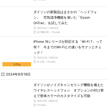
ダイソンの新製品はまさかの「ヘッドフォ
ン」 空気清浄機能を省いた「Dyson
OnTrac」を試してみた
09月20日 12時00分
金子麟太郎，ITmedia
iPhone 16シリーズが対応する「Wi-Fi 7」って
何？ 今までのWi-Fiとの違いをサクッとチェ
ック！
09月20日 11時00分
井上翔，ITmedia
コラム
2024年9月19日
ダイソンがノイズキャンセリング機能を備えた
ワイヤレスヘッドフォン オプションの付け替
えで筐体カラーのカスタマイズも可能
09月19日 16時01分
ITmedia