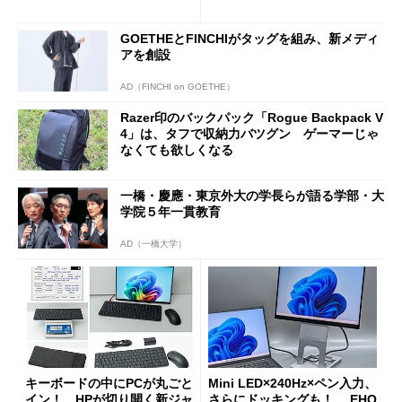
新製品を予想する
GOETHEとFINCHIがタッグを組み、新メディ
アを創設
AD（FINCHI on GOETHE）
Razer印のバックパック「Rogue Backpack V
4」は、タフで収納力バツグン ゲーマーじゃ
なくても欲しくなる
一橋・慶應・東京外大の学長らが語る学部・大
学院５年一貫教育
AD（一橋大学）
キーボードの中にPCが丸ごと
Mini LED×240Hz×ペン入力、
イン！ HPが切り開く新ジャ
さらにドッキングも！ EHO