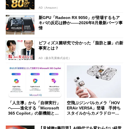
AD（Amazon）
新GPU「Radeon RX 9050」が登場するもア
キバの反応は静か――2026年8月最新パーツ事
情
ビフィズス菌研究で分かった「脂肪と腸」の新
事実とは？
AD（森永乳業株式会社）
「人主導」から「自律実行」
空飛ぶジンバルカメラ「HOV
へ――進化する「Microsoft
ERAir VERSA」登場 手持ち
365 Copilot」の新機能とエ
スタイルからカメラドローン
ージェントAIの現在地
に合体変形
【見城徹×藤田晋】AI時代でも変わらない経営