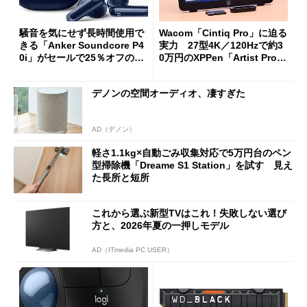
騒音を気にせず長時間使用で
Wacom「Cintiq Pro」に迫る
きる「Anker Soundcore P4
実力 27型4K／120Hzで約3
0i」がセールで25％オフの59
0万円のXPPen「Artist Pro 2
90円に
7（Gen 2）」でお絵描きして
分かった魅力と妥協点
デノンの空間オーディオ、凄すぎた
AD（デノン）
軽さ1.1kg×自動ごみ収集対応で5万円台のペン
型掃除機「Dreame S1 Station」を試す 見え
た長所と短所
これから選ぶ新型TVはこれ！失敗しない選び
方と、2026年夏の一押しモデル
AD（ITmedia PC USER）