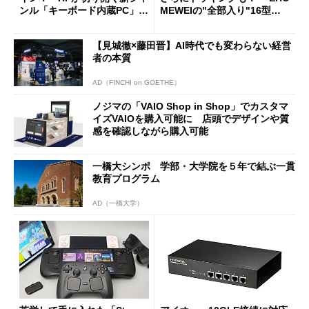
ンル「キーボード内蔵PC」の
MEWEIの"全部入り"16型モ
使い勝手を徹底検証
バイルディスプレイ「TM-16
0PW」徹底レビュー
【見城徹×藤田晋】AI時代でも変わらない経営
者の本質
AD（FINCHI on GOETHE）
ノジマの「VAIO Shop in Shop」でカスタマ
イズVAIOを購入可能に 店頭でデザインや質
感を確認しながら購入可能
一橋大シンポ 学部・大学院を５年で結ぶ一貫
教育プログラム
AD（一橋大学）