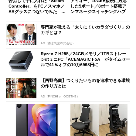
苦労して手に入れた「Steam
アイオー、10GbE接続に対応
Controller」をPC／スマホ／
した5ポート／8ポート搭載ア
ARグラスにつないでみた ゲ
ンマネージスイッチングハブ
ーム体験や実用性は？
専門家が教える「太りにくいカラダづくり」の
カギとは？
AD（森永乳業株式会社）
Ryzen 7 H255／24GBメモリ／1TBストレー
ジのミニPC「ACEMAGIC F5A」がタイムセー
ルで41％オフの10万6998円に
【西野亮廣】つくりたいものを追求できる環境
の作り方とは
AD（FINCHI on GOETHE）