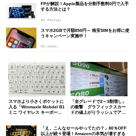
FPが解説！Apple製品を分割手数料0円で入手
する方法とは？
AD（Fav-Log）
スマホ2GBで月額850円～ 格安SIMをお得に使
うキャンペーン実施中！
AD（IIJmio）
スマホより小さくポケットに
「全グレードで2～3割増し」
入る「Winmaxle Mobdel B1
の衝撃 グラフィックスカー
ミニ ワイヤレス キーボー
ドの値上がりラッシュでアキ
ド」がセールで10％オフの37
バの購入制限が深刻化
94円に
「え、こんなセールやってたの？」80％OFF
以上が続々登場！Amazonの本気が凄すぎる