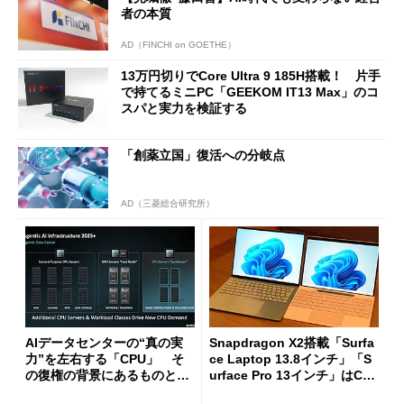
者の本質
AD（FINCHI on GOETHE）
13万円切りでCore Ultra 9 185H搭載！ 片手
で持てるミニPC「GEEKOM IT13 Max」のコ
スパと実力を検証する
「創薬立国」復活への分岐点
AD（三菱総合研究所）
AIデータセンターの“真の実
Snapdragon X2搭載「Surfa
力”を左右する「CPU」 そ
ce Laptop 13.8インチ」「S
の復権の背景にあるものと
urface Pro 13インチ」はCop
は？
ilot+ PCの“完成形”？ 外観