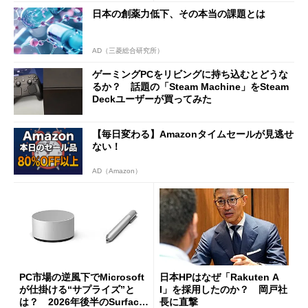
をじっくりとチェックしてみ
日本の創薬力低下、その本当の課題とは
た
AD（三菱総合研究所）
ゲーミングPCをリビングに持ち込むとどうな
るか？ 話題の「Steam Machine」をSteam
Deckユーザーが買ってみた
【毎日変わる】Amazonタイムセールが見逃せ
ない！
AD（Amazon）
PC市場の逆風下でMicrosoft
日本HPはなぜ「Rakuten A
が仕掛ける“サプライズ”と
I」を採用したのか？ 岡戸社
は？ 2026年後半のSurface
長に直撃