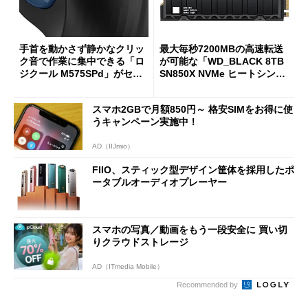
手首を動かさず静かなクリッ
最大毎秒7200MBの高速転送
ク音で作業に集中できる「ロ
が可能な「WD_BLACK 8TB
ジクール M575SPd」がセー
SN850X NVMe ヒートシンク
ルで33％オフの5280円に
付き」が18％オフの17万508
7円に
スマホ2GBで月額850円～ 格安SIMをお得に使
うキャンペーン実施中！
AD（IIJmio）
FIIO、スティック型デザイン筐体を採用したポ
ータブルオーディオプレーヤー
スマホの写真／動画をもう一段安全に 買い切
りクラウドストレージ
AD（ITmedia Mobile）
Recommended by