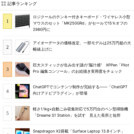
記事ランキング
ロジクールのテンキー付きキーボード・ワイヤレス小型
マウスのセット「MK250GRd」がセールで15％オフの
2980円に
アイオーデータの価格改定、一部モデルは25万円超の大
幅値上げに
巨大スティックが生み出す謎の“脳汁感” XPPen「Pilot
Pro 編集コンソール」のお絵描き実用度をチェック
ChatGPTでコンテンツ制作が完結する――「ChatGPT
向けアドビプラグイン」が登場
軽さ1.1kg×自動ごみ収集対応で5万円台のペン型掃除機
「Dreame S1 Station」を試す 見えた長所と短所
Snapdragon X2搭載「Surface Laptop 13.8インチ」