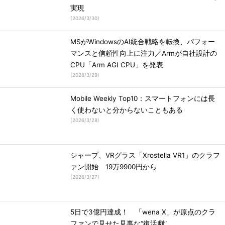
実現
(
2026/3/30
)
MSがWindowsのAI統合戦略を転換、パフォー
マンスと信頼性向上に注力／Armが自社設計の
CPU「Arm AGI CPU」を発表
(
2026/3/29
)
Mobile Weekly Top10：スマートフォンには長
く使わないと分からないこともある
(
2026/3/28
)
シャープ、VRグラス「Xrostella VR1」のクラフ
ァン開始 19万9900円から
(
2026/3/27
)
5日で3億円達成！ 「wena X」が原点のクラ
ファンで見せた見事な“復活劇”