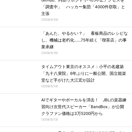
GitHub、内部リポジトリへの不正アクセスを
「調査中」 ハッカー集団「4000件窃取」と
主張
(
2026/5/20
)
「あんた、やるかい？」 看板商品のレシピな
し、機械は老朽化……75年続く「喫茶店」の事
業承継
(
2026/5/16
)
タイムアウト東京のオススメ：小平の名建築
「九十八叟院」6年ぶりに一般公開、国立能楽
堂など手がけた大江宏が設計
(
2026/5/14
)
AIでギターやボーカルを消去！ JBLの楽器練
習向け次世代スピーカー「BandBox」が公開
クラファン価格は3万5200円から
(
2026/5/13
)