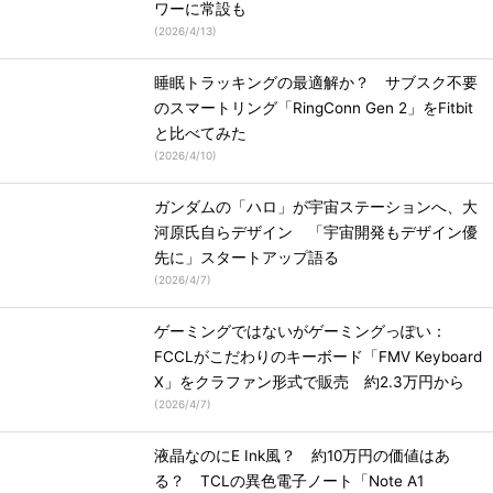
ワーに常設も
(
2026/4/13
)
睡眠トラッキングの最適解か？ サブスク不要
のスマートリング「RingConn Gen 2」をFitbit
と比べてみた
(
2026/4/10
)
ガンダムの「ハロ」が宇宙ステーションへ、大
河原氏自らデザイン 「宇宙開発もデザイン優
先に」スタートアップ語る
(
2026/4/7
)
ゲーミングではないがゲーミングっぽい：
FCCLがこだわりのキーボード「FMV Keyboard
X」をクラファン形式で販売 約2.3万円から
(
2026/4/7
)
液晶なのにE Ink風？ 約10万円の価値はあ
る？ TCLの異色電子ノート「Note A1