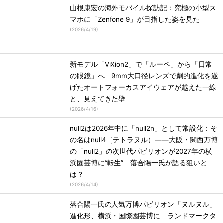
山根康宏の海外モバイル探訪記：究極の小型ス
マホに「Zenfone 9」が目指した姿を見た
(
2026/4/19
)
新モデル「ViXion2」で「ルーペ」から「日常
の眼鏡」へ 9mm大口径レンズで劇的進化を遂
げたオートフォーカスアイウェアが越えた一線
と、見えてきた壁
(
2026/4/16
)
null2は2026年中に「null2n」として常設化：そ
の名はnull4（テトラヌル）――大阪・関西万博
の「null2」の次世代パビリオンが2027年の横
浜園芸博に“転生” 落合陽一氏が語る狙いと
は？
(
2026/4/14
)
落合陽一氏の人気万博パビリオン「ヌルヌル」
進化形、横浜・国際園芸博に ランドマークタ