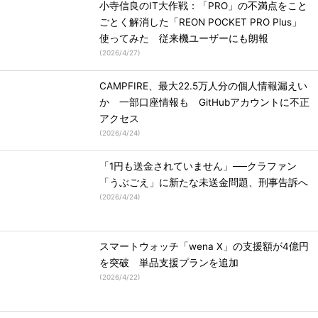
小寺信良のIT大作戦：「PRO」の不満点をこと
ごとく解消した「REON POCKET PRO Plus」
使ってみた 従来機ユーザーにも朗報
(
2026/4/27
)
CAMPFIRE、最大22.5万人分の個人情報漏えい
か 一部口座情報も GitHubアカウントに不正
アクセス
(
2026/4/24
)
「1円も送金されていません」──クラファン
「うぶごえ」に新たな未送金問題、刑事告訴へ
(
2026/4/24
)
スマートウォッチ「wena X」の支援額が4億円
を突破 単品支援プランを追加
(
2026/4/22
)