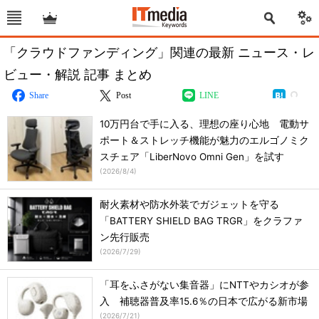
「クラウドファンディング」関連の最新 ニュース・レ
ビュー・解説 記事 まとめ
Share
Post
LINE
10万円台で手に入る、理想の座り心地 電動サ
ポート＆ストレッチ機能が魅力のエルゴノミク
スチェア「LiberNovo Omni Gen」を試す
(
2026/8/4
)
耐火素材や防水外装でガジェットを守る
「BATTERY SHIELD BAG TRGR」をクラファ
ン先行販売
(
2026/7/29
)
「耳をふさがない集音器」にNTTやカシオが参
入 補聴器普及率15.6％の日本で広がる新市場
(
2026/7/21
)