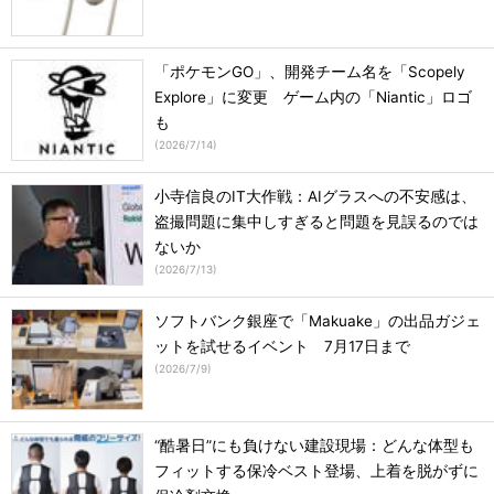
「ポケモンGO」、開発チーム名を「Scopely
Explore」に変更 ゲーム内の「Niantic」ロゴ
も
(
2026/7/14
)
小寺信良のIT大作戦：AIグラスへの不安感は、
盗撮問題に集中しすぎると問題を見誤るのでは
ないか
(
2026/7/13
)
ソフトバンク銀座で「Makuake」の出品ガジェ
ットを試せるイベント 7月17日まで
(
2026/7/9
)
“酷暑日”にも負けない建設現場：どんな体型も
フィットする保冷ベスト登場、上着を脱がずに