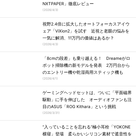
NXTPAPER」徹底レビュー
(
2026/4/3
)
視野2.4倍に拡大したオートフォーカスアイウ
ェア「ViXion2」を試す 近視と老眼の悩みを
一気に解消、11万円の価値はあるか？
(
2026/4/3
)
「8cmの段差」も乗り越える！ Dreameがロ
ボット掃除機の新モデルを発表 2万円台から
のエントリー機や乾湿両用スティック機も
(
2026/4/1
)
ゲーミングヘッドセットは、ついに「平面磁界
駆動」に手を伸ばした オーディオファンも注
目のASUS「ROG Kithara」という挑戦
(
2026/3/31
)
“入っていることを忘れる”極小耳栓「YOKONE
横寝」登場 柔らかいシリコン素材で遮音性を