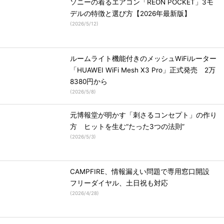
ソニーの着るエアコン「REON POCKET」3モ
デルの特徴と選び方【2026年最新版】
(
2026/5/12
)
ルームライト機能付きのメッシュWiFiルーター
「HUAWEI WiFi Mesh X3 Pro」正式発売 2万
8380円から
(
2026/5/8
)
元博報堂が明かす「刺さるコンセプト」の作り
方 ヒットを生む“たった3つの法則”
(
2026/5/3
)
CAMPFIRE、情報漏えい問題で専用窓口開設
フリーダイヤル、土日祝も対応
(
2026/4/28
)