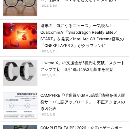
(
2026/6/30
)
週末の「気になるニュース」一気読み！：
Qualcommが「Snapdragon Reality Elite／
START」を発表／Intel Arc G3 Extreme搭載の
「ONEXPLAYER 3」がクラファンに
(
2026/6/21
)
「wena X」の支援金が5億円を突破、スタート
アップで初 6月18日に第2期募集を開始
(
2026/6/17
)
CAMPFIRE「従業員がGitHub認証情報を個人開
発サーバに誤アップロード」 不正アクセスの
原因公表
(
2026/6/3
)
COMPUTEX TAIPEI 2026：今度はゲームボー