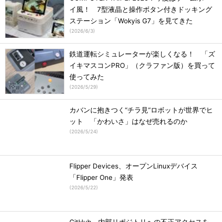
イ風！ 7型液晶と操作ボタン付きドッキング
ステーション「Wokyis G7」を見てきた
(
2026/6/3
)
鉄道運転シミュレーターが楽しくなる！ 「ズ
イキマスコンPRO」（クラファン版）を買って
使ってみた
(
2026/5/29
)
カバンに抱きつく“チラ見”ロボットが世界でヒ
ット 「かわいさ」はなぜ売れるのか
(
2026/5/24
)
Flipper Devices、オープンLinuxデバイス
「Flipper One」発表
(
2026/5/22
)