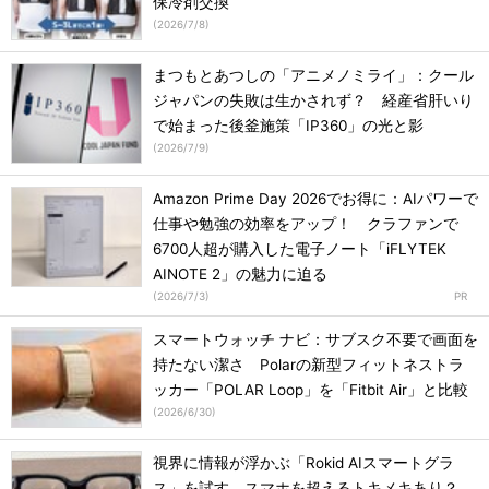
保冷剤交換
(
2026/7/8
)
まつもとあつしの「アニメノミライ」：クール
ジャパンの失敗は生かされず？ 経産省肝いり
で始まった後釜施策「IP360」の光と影
(
2026/7/9
)
Amazon Prime Day 2026でお得に：AIパワーで
仕事や勉強の効率をアップ！ クラファンで
6700人超が購入した電子ノート「iFLYTEK
AINOTE 2」の魅力に迫る
(
2026/7/3
)
スマートウォッチ ナビ：サブスク不要で画面を
持たない潔さ Polarの新型フィットネストラ
ッカー「POLAR Loop」を「Fitbit Air」と比較
(
2026/6/30
)
視界に情報が浮かぶ「Rokid AIスマートグラ
ス」を試す スマホを超えるトキメキあり？