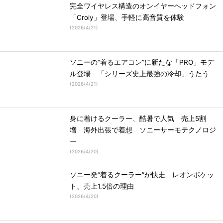
完全ワイヤレス構造のオンイヤーヘッドフォン
「Croiy」登場、手軽に高音質を体験
(
2026/4/21
)
ソニーの“着るエアコン”に新たな「PRO」モデ
ル登場 「シリーズ史上最強の冷却」うたう
(
2026/4/21
)
身に着けるクーラー、酷暑で人気 売上5割
増 海外出張で着想 ソニーサーモテクノロジ
ー
(
2026/4/20
)
ソニー発“着るクーラー”が快走 レオンポケッ
ト、売上1.5倍の理由
(
2026/4/20
)