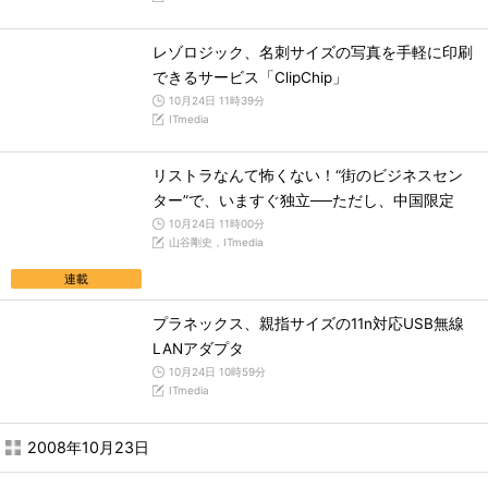
レゾロジック、名刺サイズの写真を手軽に印刷
できるサービス「ClipChip」
10月24日 11時39分
ITmedia
リストラなんて怖くない！“街のビジネスセン
ター”で、いますぐ独立──ただし、中国限定
10月24日 11時00分
山谷剛史，ITmedia
連載
プラネックス、親指サイズの11n対応USB無線
LANアダプタ
10月24日 10時59分
ITmedia
2008年10月23日