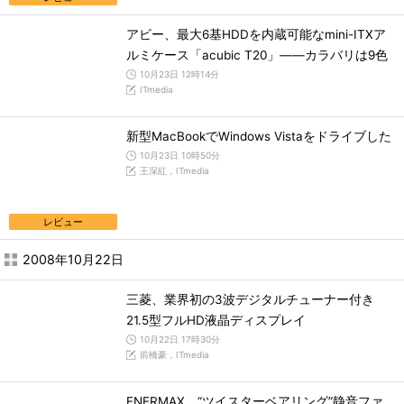
アビー、最大6基HDDを内蔵可能なmini-ITXア
ルミケース「acubic T20」――カラバリは9色
10月23日 12時14分
ITmedia
新型MacBookでWindows Vistaをドライブした
10月23日 10時50分
王深紅，ITmedia
レビュー
2008年10月22日
三菱、業界初の3波デジタルチューナー付き
21.5型フルHD液晶ディスプレイ
10月22日 17時30分
前橋豪，ITmedia
ENERMAX、“ツイスターベアリング”静音ファ