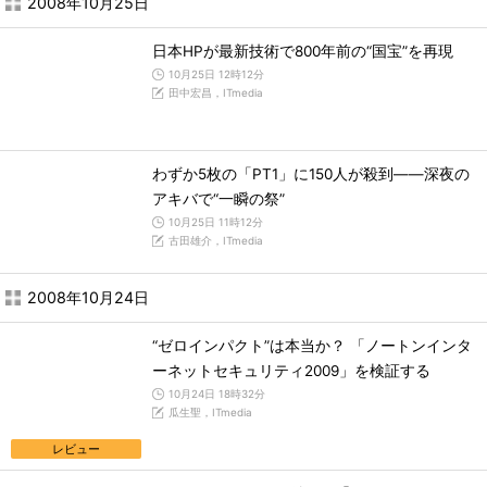
2008年10月25日
日本HPが最新技術で800年前の“国宝”を再現
10月25日 12時12分
田中宏昌，ITmedia
わずか5枚の「PT1」に150人が殺到――深夜の
アキバで“一瞬の祭”
10月25日 11時12分
古田雄介，ITmedia
2008年10月24日
“ゼロインパクト”は本当か？ 「ノートンインタ
ーネットセキュリティ2009」を検証する
10月24日 18時32分
瓜生聖，ITmedia
レビュー