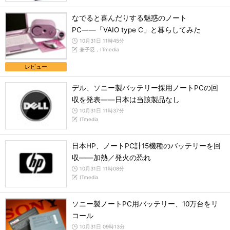
なでると喜んだりする魅惑のノート
PC――「VAIO type C」と暮らしてみた
10月31日 11時45分
兼子忍，ITmedia
レビュー
デル、ソニー製バッテリー採用ノートPCの回
収を発表――日本は当該製品なし
10月31日 11時37分
ITmedia
日本HP、ノートPC計15機種のバッテリーを回
収――加熱／発火の恐れ
10月31日 11時08分
ITmedia
ソニー製ノートPC用バッテリー、10万台をリ
コール
10月31日 09時13分