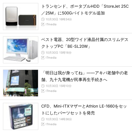
トランセンド、ポータブルHDD「StoreJet 25C
／25M」に500Gバイトモデル追加
10月30日 16時34分
ITmedia
ベスト電器、20型ワイド液晶付属のスリムデス
クトップPC「BE-SL20W」
10月30日 15時16分
ITmedia
「明日は我が身ってね」――アキバ老舗中の老
舗、九十九電機が民事再生手続きへ
10月30日 15時10分
ITmedia
CFD、Mini-ITXマザーとAthlon LE-1660をセッ
トにしたパーツセットを発売
10月30日 14時36分
ITmedia