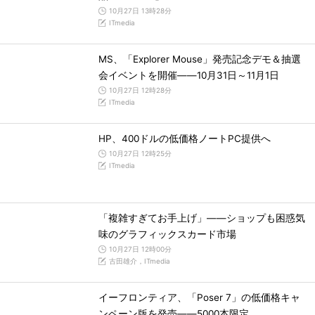
10月27日 13時28分
ITmedia
MS、「Explorer Mouse」発売記念デモ＆抽選
会イベントを開催――10月31日～11月1日
10月27日 12時28分
ITmedia
HP、400ドルの低価格ノートPC提供へ
10月27日 12時25分
ITmedia
「複雑すぎてお手上げ」――ショップも困惑気
味のグラフィックスカード市場
10月27日 12時00分
古田雄介，ITmedia
イーフロンティア、「Poser 7」の低価格キャ
ンペーン版を発売――5000本限定