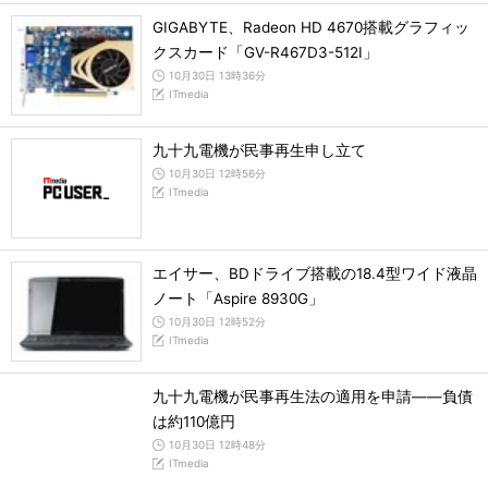
GIGABYTE、Radeon HD 4670搭載グラフィッ
クスカード「GV-R467D3-512I」
10月30日 13時36分
ITmedia
九十九電機が民事再生申し立て
10月30日 12時56分
ITmedia
エイサー、BDドライブ搭載の18.4型ワイド液晶
ノート「Aspire 8930G」
10月30日 12時52分
ITmedia
九十九電機が民事再生法の適用を申請――負債
は約110億円
10月30日 12時48分
ITmedia