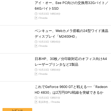
アイ・オー、Eee PC向けの交換用32Gバイト／
64GバイトSSD
10月23日 14時34分
ITmedia
ベンキュー、Webカメラ搭載の24型ワイド液晶
ディスプレイ「M2400HD」
10月23日 13時45分
ITmedia
日本HP、30枚／分印刷対応のオフィス向けA4
レーザープリンタなど2製品
10月23日 13時04分
ITmedia
これでGeForce 9600 GTと戦える──「Radeon
HD 4830」は2万円GPU戦線を突破できるか
10月23日 13時01分
長浜和也，ITmedia
レビュー