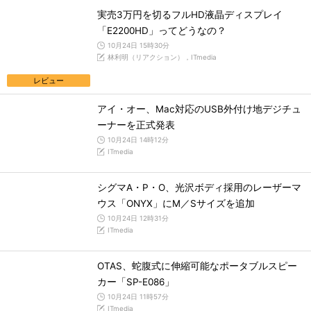
実売3万円を切るフルHD液晶ディスプレイ
「E2200HD」ってどうなの？
10月24日 15時30分
林利明（リアクション），ITmedia
レビュー
アイ・オー、Mac対応のUSB外付け地デジチュ
ーナーを正式発表
10月24日 14時12分
ITmedia
シグマA・P・O、光沢ボディ採用のレーザーマ
ウス「ONYX」にM／Sサイズを追加
10月24日 12時31分
ITmedia
OTAS、蛇腹式に伸縮可能なポータブルスピー
カー「SP-E086」
10月24日 11時57分
ITmedia