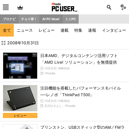
プロナビ
チョイ得！
AI PC Now!
ミニPC
全て
ニュース
レビュー
連載
特集
速報
インタビュー
2008年10月の記事一覧 - ITmedia PC USER
2008年10月31日
日本AMD、デジタルコンテンツ活用ソフト
「AMD Live! ソリューション」を無償提供
10月31日 18時00分
ITmedia
注目機能を搭載したパフォーマンスモバイル
──レノボ「ThinkPad T500」
10月31日 17時30分
石川ひさよし，ITmedia
レビュー
プリンストン、USBスティック型のAM／FMラ