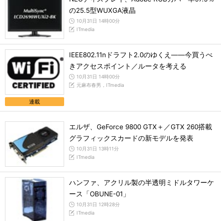
の25.5型WUXGA液晶
10月31日 14時00分
ITmedia
IEEE802.11nドラフト2.0のゆくえ――今買うべ
きアクセスポイント／ルータを考える
10月31日 14時00分
元麻布春男，ITmedia
連載
エルザ、GeForce 9800 GTX＋／GTX 260搭載
グラフィックスカードの新モデルを発表
10月31日 13時11分
ITmedia
ハンファ、アクリル製の半透明ミドルタワーケ
ース「OBUNE-01」
10月31日 12時28分
ITmedia