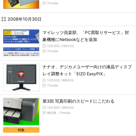
ITmedia
2008年10月30日
マイレッツ倶楽部、「PC買取りサービス」対
象機種にNetbookなどを追加
10月30日 21時22分
ITmedia
ナナオ、デジカメユーザー向けの液晶ディスプ
レイ調整キット「EIZO EasyPIX」
10月30日 19時30分
ITmedia
第3回 写真印刷のスピードにこだわる
10月30日 16時45分
榊信康，ITmedia
特集