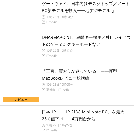
ゲートウェイ、日本向けデスクトップ／ノート
PC新モデルを投入――地デジモデルも
10月22日 14時04分
ITmedia
DHARMAPOINT、黒軸キー採用／独自レイアウ
トのゲーミングキーボードなど
10月22日 12時17分
ITmedia
「正直、買おうか迷っている」――新型
MacBookレビュー総括編
10月22日 12時00分
高橋敦，ITmedia
レビュー
日本HP、「HP 2133 Mini-Note PC」を最大
25％値下げ――4万円台から
10月22日 11時22分
ITmedia