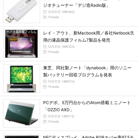
ジオチューナー「デジ造Radio版」
10月31日 16時46分
ITmedia
レイ・アウト、新Macbook用／各社Netbook汎
用の液晶保護フィルム7製品を発売
10月31日 16時32分
ITmedia
東芝、同社製ノート「dynabook」用のソニー
製バッテリー回収プログラムを発表
10月31日 14時57分
ITmedia
PCデポ、5万円台からのAtom搭載ミニノート
「OZZIO AXD」
10月31日 14時17分
ITmedia
NECディスプレイ、Adobe RGBカバー率97.5％