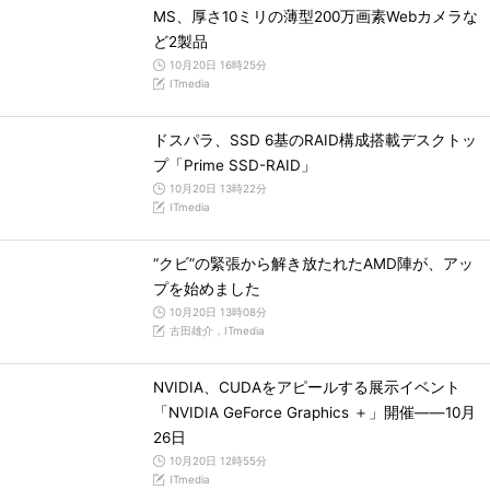
MS、厚さ10ミリの薄型200万画素Webカメラな
ど2製品
10月20日 16時25分
ITmedia
ドスパラ、SSD 6基のRAID構成搭載デスクトッ
プ「Prime SSD-RAID」
10月20日 13時22分
ITmedia
“クビ”の緊張から解き放たれたAMD陣が、アッ
プを始めました
10月20日 13時08分
古田雄介，ITmedia
NVIDIA、CUDAをアピールする展示イベント
「NVIDIA GeForce Graphics ＋」開催――10月
26日
10月20日 12時55分
ITmedia