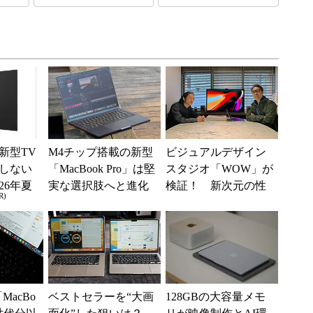
新型TV
M4チップ搭載の新型
ビジュアルデザイン
しない
「MacBook Pro」は堅
スタジオ「WOW」が
26年夏
実な選択肢へと進化
検証！ 新次元の性
R)
ル
した1台だった 試し
能を持つMacBook Pro
て分かった違...
の破壊力
MacBo
ベストセラーを“大画
128GBの大容量メモ