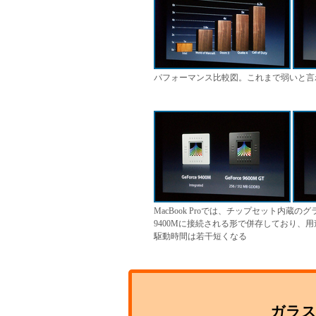
パフォーマンス比較図。これまで弱いと言
MacBook Proでは、チップセット内蔵のグ
9400Mに接続される形で併存しており、用
駆動時間は若干短くなる
ガラ