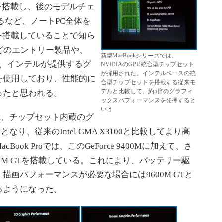
onを搭載し、後のモデルチェ
載するなど、ノートPC全体を
を搭載していることで知ら
などのエントリー製品や、
新型MacBookシリーズでは、
、インテルが提供するグ
NVIDIAのGPU統合型チップセット
が採用された。インテルベースの統
を使用しており、性能的に
合型チップセットを搭載する従来モ
デルと比較して、約5倍のグラフィ
ったと思われる。
ックスパフォーマンスを発揮すると
いう
roでは、チップセット内蔵のグ
Mとなり、従来のIntel GMA X3100と比較してより高
ok Proでは、このGeForce 9400Mに加えて、さ
9600M GTを搭載している。これにより、バッテリー駆
、描画パフォーマンスが必要な場合には9600M GTと
るようになった。