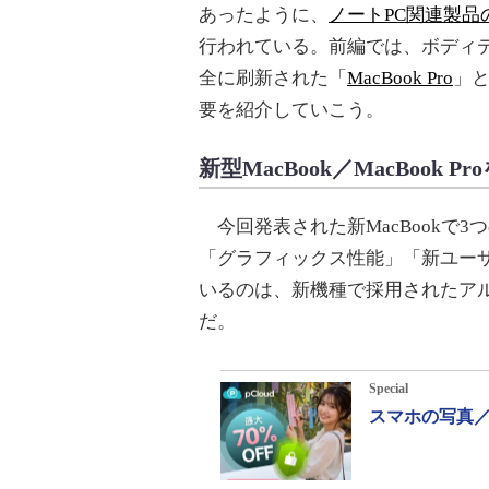
あったように、
ノートPC関連製品
行われている。前編では、ボディ
全に刷新された「
MacBook Pro
」
要を紹介していこう。
新型MacBook／MacBook 
今回発表された新MacBookで
「グラフィックス性能」「新ユーザ
いるのは、新機種で採用されたア
だ。
Special
スマホの写真／