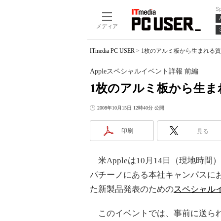
S
メディア
ITmedia PC USER
>
1枚のアルミ板から生まれる質実剛
Appleスペシャルイベント詳報 前編
1枚のアルミ板から生まれ
2008年10月15日 12時40分 公開
印刷
見る
米Appleは10月14日（現地時
パチーノにある本社キャンパスに
た新製品発表のための
スペシャル
このイベントでは、事前に送られ