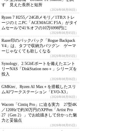
す 見えた長所と短所
（2026年08月06日）
Ryzen 7 H255／24GBメモリ／1TBストレ
ージのミニPC「ACEMAGIC F5A」がタイ
ムセールで41％オフの10万6998円に
（2026年08月05日）
Razer印のバックパック「Rogue Backpack
V4」は、タフで収納力バツグン ゲーマ
ーじゃなくても欲しくなる
（2026年08月05日）
Synology、2.5GbEポートを備えたエント
リーNAS「DiskStation neo＋」シリーズを
投入
（2026年08月06日）
GMKtec、Ryzen AI Max＋を搭載したスリ
ムAIワークステーション「EVO-X3」
（2026年08月06日）
Wacom「Cintiq Pro」に迫る実力 27型4K
／120Hzで約30万円のXPPen「Artist Pro
27（Gen 2）」でお絵描きして分かった魅
力と妥協点
（2026年08月05日）