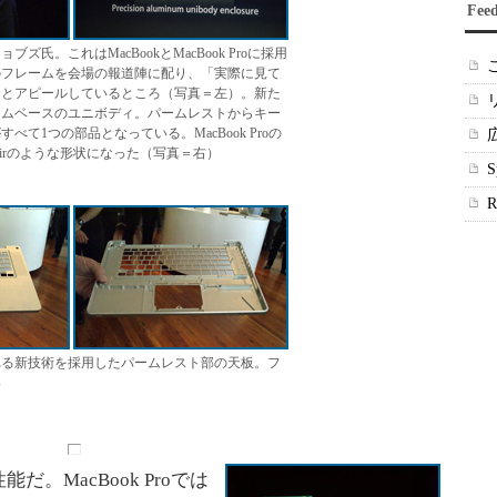
Fee
ズ氏。これはMacBookとMacBook Proに採用
のフレームを会場の報道陣に配り、「実際に見て
」とアピールしているところ（写真＝左）。新た
ウムベースのユニボディ。パームレストからキー
べて1つの部品となっている。MacBook Proの
 Airのような形状になった（写真＝右）
れる新技術を採用したパームレスト部の天板。フ
い
MacBook Proでは