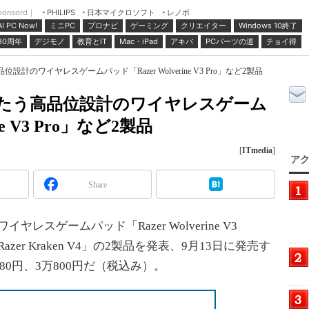
ponsord｜
日本マイクロソフト
レノボ
PHILIPS
ミニPC
プロナビ
ゲーミング
クリエイター
Windows 10終了
AI PC Now!
30周年
デジモノ
教育とIT
Mac・iPad
アキバ
PCパーツの道
チョイ得
位設計のワイヤレスゲームパッド「Razer Wolverine V3 Pro」など2製品
をうたう高品位設計のワイヤレスゲーム
ne V3 Pro」など2製品
[
ITmedia
]
アク
Share
レスゲームパッド「Razer Wolverine V3
er Kraken V4」の2製品を発表、9月13日に発売す
80円、3万800円だ（税込み）。