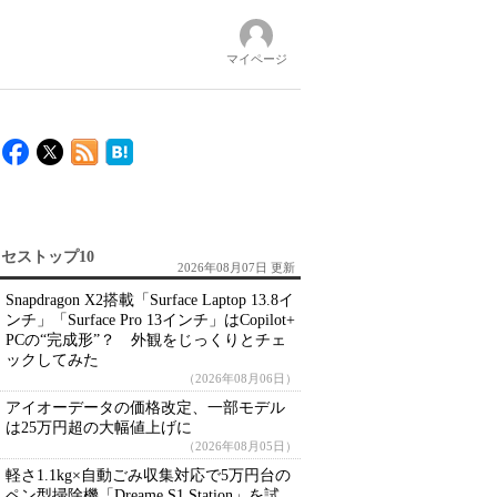
マイページ
セストップ10
2026年08月07日 更新
Snapdragon X2搭載「Surface Laptop 13.8イ
ンチ」「Surface Pro 13インチ」はCopilot+
PCの“完成形”？ 外観をじっくりとチェ
ックしてみた
（2026年08月06日）
アイオーデータの価格改定、一部モデル
は25万円超の大幅値上げに
（2026年08月05日）
軽さ1.1kg×自動ごみ収集対応で5万円台の
ペン型掃除機「Dreame S1 Station」を試