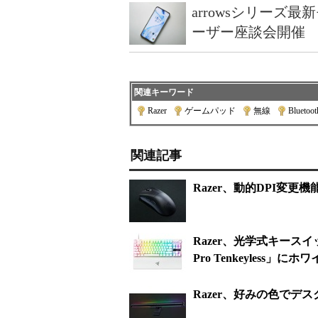
arrowsシリーズ
ーザー座談会開催
関連キーワード
Razer
|
ゲームパッド
|
無線
|
Bluetoot
関連記事
Razer、動的DPI変
Razer、光学式キースイッ
Pro Tenkeyless」
Razer、好みの色でデ