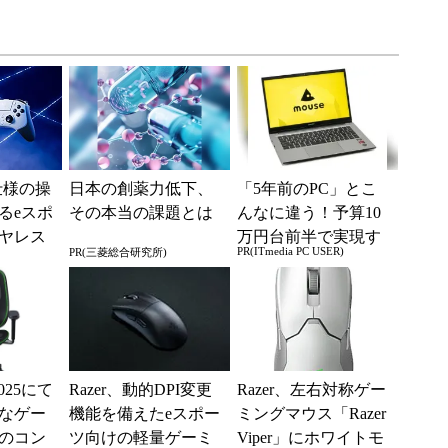
ロ仕様の操
日本の創薬力低下、
「5年前のPC」とこ
るeスポ
その本当の課題とは
んなに違う！予算10
ヤレス
万円台前半で実現す
PR(ITmedia PC USER)
PR(三菱総合研究所)
る快適PCライフ
2025にて
Razer、動的DPI変更
Razer、左右対称ゲー
なゲー
機能を備えたeスポー
ミングマウス「Razer
のコン
ツ向けの軽量ゲーミ
Viper」にホワイトモ