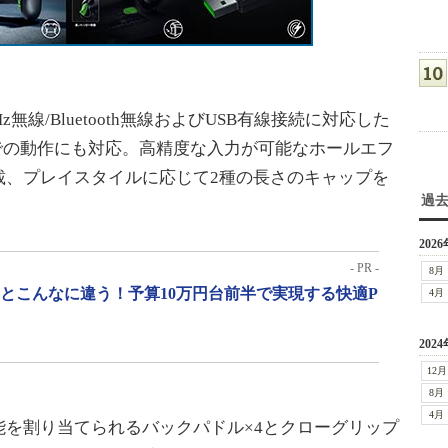
、2.4GHz無線/Bluetooth無線およびUSB有線接続に対応した
s S/Xでの動作にも対応。高精度な入力が可能なホールエフ
載、プレイスタイルに応じて2種の長さのキャップを
過
2026
- PR -
8月
」とこんなに違う！予算10万円台前半で実現する快適P
4月
2024
12月
8月
4月
を割り当てられるバックパドル×4とクローグリップ