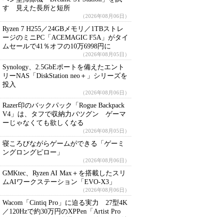
す 見えた長所と短所
（2026年08月06日）
Ryzen 7 H255／24GBメモリ／1TBストレ
ージのミニPC「ACEMAGIC F5A」がタイ
ムセールで41％オフの10万6998円に
（2026年08月05日）
Synology、2.5GbEポートを備えたエント
リーNAS「DiskStation neo＋」シリーズを
投入
（2026年08月06日）
Razer印のバックパック「Rogue Backpack
V4」は、タフで収納力バツグン ゲーマ
ーじゃなくても欲しくなる
（2026年08月05日）
寝ころびながらゲームができる「ゲーミ
ングロングピロー」
（2026年08月06日）
GMKtec、Ryzen AI Max＋を搭載したスリ
ムAIワークステーション「EVO-X3」
（2026年08月06日）
Wacom「Cintiq Pro」に迫る実力 27型4K
／120Hzで約30万円のXPPen「Artist Pro