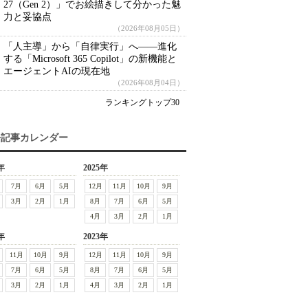
27（Gen 2）」でお絵描きして分かった魅
力と妥協点
（2026年08月05日）
「人主導」から「自律実行」へ――進化
する「Microsoft 365 Copilot」の新機能と
エージェントAIの現在地
（2026年08月04日）
ランキングトップ30
去記事カレンダー
年
2025年
7月
6月
5月
12月
11月
10月
9月
3月
2月
1月
8月
7月
6月
5月
4月
3月
2月
1月
年
2023年
11月
10月
9月
12月
11月
10月
9月
7月
6月
5月
8月
7月
6月
5月
3月
2月
1月
4月
3月
2月
1月