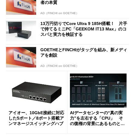
者の本質
AD（FINCHI on GOETHE）
13万円切りでCore Ultra 9 185H搭載！ 片手
で持てるミニPC「GEEKOM IT13 Max」のコ
スパと実力を検証する
GOETHEとFINCHIがタッグを組み、新メディ
アを創設
AD（FINCHI on GOETHE）
アイオー、10GbE接続に対応
AIデータセンターの“真の実
した5ポート／8ポート搭載ア
力”を左右する「CPU」 そ
ンマネージスイッチングハブ
の復権の背景にあるものと
は？