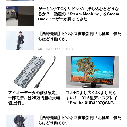
ゲーミングPCをリビングに持ち込むとどうな
るか？ 話題の「Steam Machine」をSteam
Deckユーザーが買ってみた
【西野亮廣】ビジネス書最新刊『北極星 僕た
ちはどう働くか』
AD（FINCHI on GOETHE）
アイオーデータの価格改定、
フルHDより広く4Kより見や
一部モデルは25万円超の大幅
すい！ 31.5型ディスプレイ
値上げに
「ProLite XUB3297QSNP-B
1J」がテレワークにピッタリ
な理由
【西野亮廣】ビジネス書最新刊『北極星 僕た
ちはどう働くか』