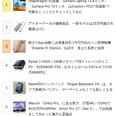
Snapdragon X2搭載「Surface Laptop 13.8インチ」
「Surface Pro 13インチ」はCopilot+ PCの“完成形”？
外観をじっくりとチェックしてみた
アイオーデータの価格改定、一部モデルは25万円超の大
幅値上げに
軽さ1.1kg×自動ごみ収集対応で5万円台のペン型掃除機
「Dreame S1 Station」を試す 見えた長所と短所
Ryzen 7 H255／24GBメモリ／1TBストレージのミニ
PC「ACEMAGIC F5A」がタイムセールで41％オフの10
万6998円に
Razer印のバックパック「Rogue Backpack V4」は、タ
フで収納力バツグン ゲーマーじゃなくても欲しくなる
Wacom「Cintiq Pro」に迫る実力 27型4K／120Hzで
約30万円のXPPen「Artist Pro 27（Gen 2）」でお絵描
きして分かった魅力と妥協点