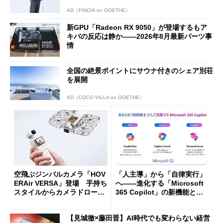
AD（FINCHI on GOETHE）
新GPU「Radeon RX 9050」が登場するもア
キバの反応は静か――2026年8月最新パーツ事
情
全国の絶景ポイントにサウナ付きのシェア別荘
を展開
AD（COCO VILLA on GOETHE）
空飛ぶジンバルカメラ「HOV
「人主導」から「自律実行」
ERAir VERSA」登場 手持ち
へ――進化する「Microsoft
スタイルからカメラドローン
365 Copilot」の新機能とエ
に合体変形
ージェントAIの現在地
【見城徹×藤田晋】AI時代でも変わらない経営