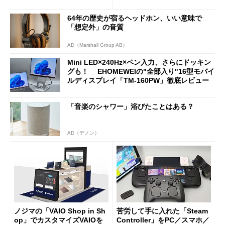
新製品を予想する
64年の歴史が宿るヘッドホン、いい意味で
「想定外」の音質
AD（Marshall Group AB）
Mini LED×240Hz×ペン入力、さらにドッキン
グも！ EHOMEWEIの"全部入り"16型モバイ
ルディスプレイ「TM-160PW」徹底レビュー
「音楽のシャワー」浴びたことはある？
AD（デノン）
ノジマの「VAIO Shop in Sh
苦労して手に入れた「Steam
op」でカスタマイズVAIOを
Controller」をPC／スマホ／