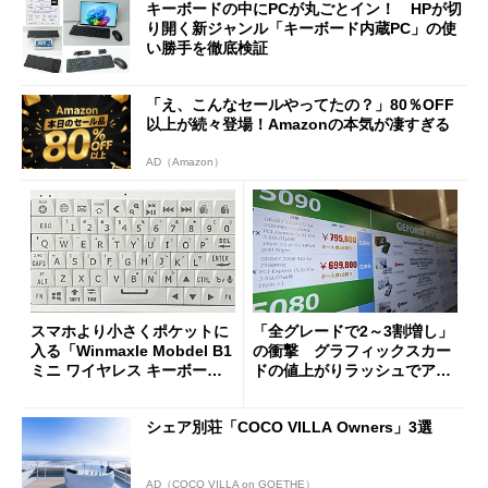
キーボードの中にPCが丸ごとイン！ HPが切
り開く新ジャンル「キーボード内蔵PC」の使
い勝手を徹底検証
「え、こんなセールやってたの？」80％OFF
以上が続々登場！Amazonの本気が凄すぎる
AD（Amazon）
スマホより小さくポケットに
「全グレードで2～3割増し」
入る「Winmaxle Mobdel B1
の衝撃 グラフィックスカー
ミニ ワイヤレス キーボー
ドの値上がりラッシュでアキ
ド」がセールで10％オフの37
バの購入制限が深刻化
94円に
シェア別荘「COCO VILLA Owners」3選
AD（COCO VILLA on GOETHE）