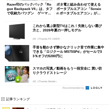
Razer印のバックパック「Ro
ポタ電と組み合わせて使える
gue Backpack V4」は、タフ
ポータブルエアコン「Soraio
で収納力バツグン ゲーマー
ri ポータブルエアコン」がセ
じゃなくても欲しくなる
ールで16％オフの2万9980円
に
これから選ぶ新型TVはこれ！失敗しない選び
方と、2026年夏の一押しモデル
AD（ITmedia PC USER）
手首を動かさず静かなクリック音で作業に集中
できる「ロジクール M575SPd」がセールで3
3％オフの5280円に
スマホの写真／動画をもう一段安全に 買い切
りクラウドストレージ
AD（ITmedia Mobile）
Recommended by
記事ランキング