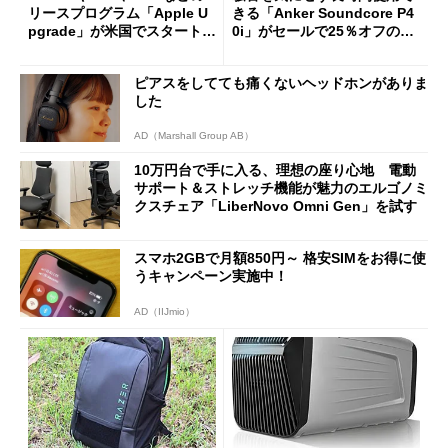
リースプログラム「Apple U
きる「Anker Soundcore P4
pgrade」が米国でスタート／
0i」がセールで25％オフの59
Bluetooth LEの新規格「Blu
90円に
etooth High Data Throughp
ピアスをしてても痛くないヘッドホンがありま
ut」が明...
した
AD（Marshall Group AB）
10万円台で手に入る、理想の座り心地 電動
サポート＆ストレッチ機能が魅力のエルゴノミ
クスチェア「LiberNovo Omni Gen」を試す
スマホ2GBで月額850円～ 格安SIMをお得に使
うキャンペーン実施中！
AD（IIJmio）