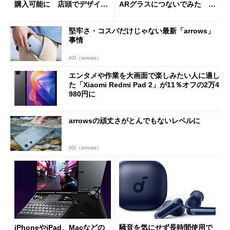
購入可能に 店頭でデザイン
ARグラスにつないでみた ゲ
や質感を確認しながら購入可
ーム体験や実用性は？
能
堅牢さ・コスパだけじゃない最新「arrows」
事情
AD（arrows）
エンタメや作業を大画面で楽しみたい人に適し
た「Xiaomi Redmi Pad 2」が11％オフの2万4
980円に
arrowsの頑丈さがとんでもないレベルに
AD（arrows）
iPhoneやiPad、Macなどの
騒音を気にせず長時間使用で