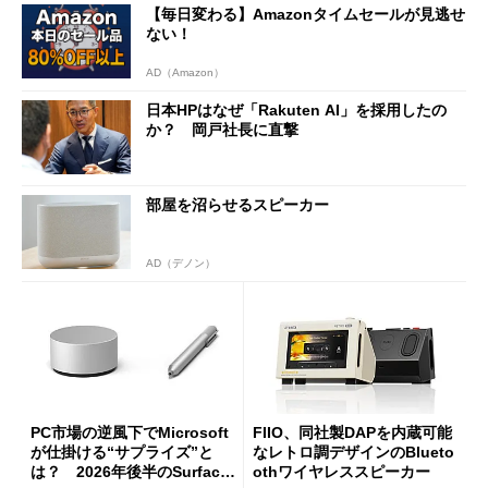
【毎日変わる】Amazonタイムセールが見逃せ
ない！
AD（Amazon）
日本HPはなぜ「Rakuten AI」を採用したの
か？ 岡戸社長に直撃
部屋を沼らせるスピーカー
AD（デノン）
PC市場の逆風下でMicrosoft
FIIO、同社製DAPを内蔵可能
が仕掛ける“サプライズ”と
なレトロ調デザインのBlueto
は？ 2026年後半のSurface
othワイヤレススピーカー