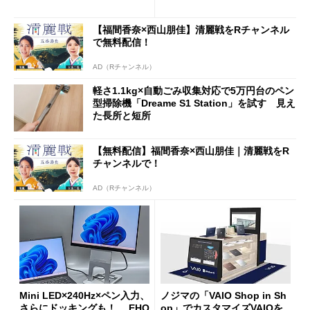
ムセールで41％オフの10万69
98円に
【福間香奈×西山朋佳】清麗戦をRチャンネル
で無料配信！
AD（Rチャンネル）
軽さ1.1kg×自動ごみ収集対応で5万円台のペン
型掃除機「Dreame S1 Station」を試す 見え
た長所と短所
【無料配信】福間香奈×西山朋佳｜清麗戦をR
チャンネルで！
AD（Rチャンネル）
Mini LED×240Hz×ペン入力、
ノジマの「VAIO Shop in Sh
さらにドッキングも！ EHO
op」でカスタマイズVAIOを