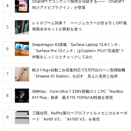
ChatGPTでコンテンツ制作が完結する――「ChatGPT
向けアドビプラグイン」が登場
レトロブーム到来？ ベージュカラーが目を引くCRT風
簡易水冷キットが異彩を放つ
Snapdragon X2搭載「Surface Laptop 13.8インチ」
「Surface Pro 13インチ」はCopilot+ PCの“完成形”？
外観をじっくりとチェックしてみた
軽さ1.1kg×自動ごみ収集対応で5万円台のペン型掃除機
「Dreame S1 Station」を試す 見えた長所と短所
GMKtec、Core Ultra 7 258V搭載のミニPC「NucBox
K17 Plus」発表 最大115 TOPSのAI性能を実現
三陽合同、NuPhy製ロープロファイルメカニカルキーボ
ード「Air65 V3」「Air100 V3」を発売