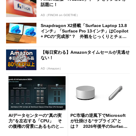
話題に！
AD（FINCHI on GOETHE）
Snapdragon X2搭載「Surface Laptop 13.8
インチ」「Surface Pro 13インチ」はCopilot
+ PCの“完成形”？ 外観をじっくりとチェッ
クしてみた
【毎日変わる】Amazonタイムセールが見逃せ
ない！
AD（Amazon）
AIデータセンターの“真の実
PC市場の逆風下でMicrosoft
力”を左右する「CPU」 そ
が仕掛ける“サプライズ”と
の復権の背景にあるものと
は？ 2026年後半のSurface
は？
新製品を予想する