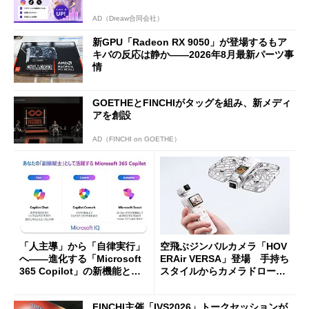
AD（Dreaw合同会社）
新GPU「Radeon RX 9050」が登場するもア
キバの反応は静か――2026年8月最新パーツ事
情
GOETHEとFINCHIがタッグを組み、新メディ
アを創設
AD（FINCHI on GOETHE）
「人主導」から「自律実行」
空飛ぶジンバルカメラ「HOV
へ――進化する「Microsoft
ERAir VERSA」登場 手持ち
365 Copilot」の新機能とエ
スタイルからカメラドローン
ージェントAIの現在地
に合体変形
FINCHI主催「IVS2026」トークセッションが