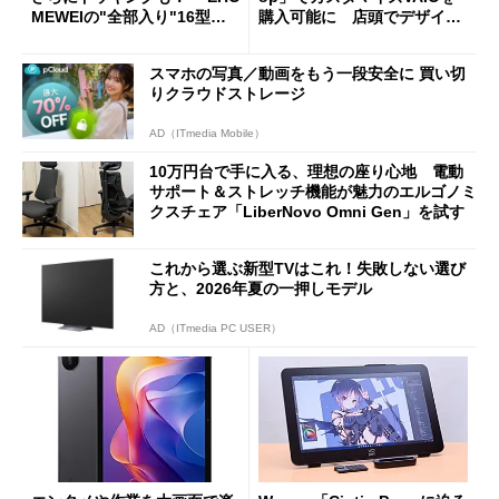
MEWEIの"全部入り"16型モ
購入可能に 店頭でデザイン
バイルディスプレイ「TM-16
や質感を確認しながら購入可
0PW」徹底レビュー
能
スマホの写真／動画をもう一段安全に 買い切
りクラウドストレージ
AD（ITmedia Mobile）
10万円台で手に入る、理想の座り心地 電動
サポート＆ストレッチ機能が魅力のエルゴノミ
クスチェア「LiberNovo Omni Gen」を試す
これから選ぶ新型TVはこれ！失敗しない選び
方と、2026年夏の一押しモデル
AD（ITmedia PC USER）