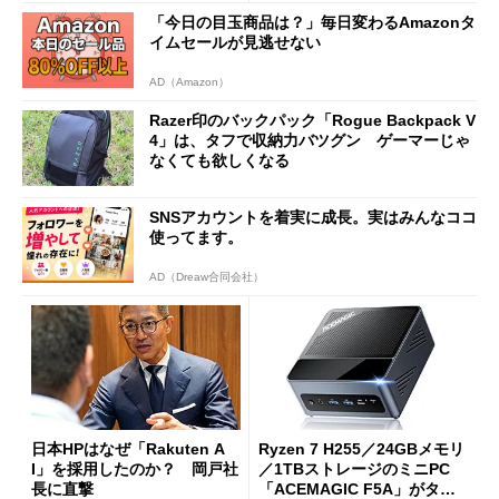
「今日の目玉商品は？」毎日変わるAmazonタ
イムセールが見逃せない
AD（Amazon）
Razer印のバックパック「Rogue Backpack V
4」は、タフで収納力バツグン ゲーマーじゃ
なくても欲しくなる
SNSアカウントを着実に成長。実はみんなココ
使ってます。
AD（Dreaw合同会社）
日本HPはなぜ「Rakuten A
Ryzen 7 H255／24GBメモリ
I」を採用したのか？ 岡戸社
／1TBストレージのミニPC
長に直撃
「ACEMAGIC F5A」がタイ