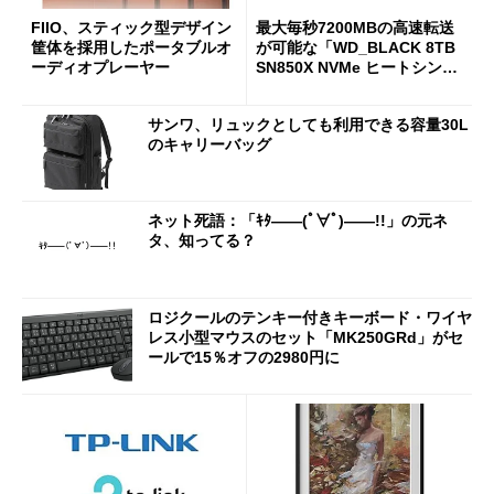
FIIO、スティック型デザイン
最大毎秒7200MBの高速転送
筐体を採用したポータブルオ
が可能な「WD_BLACK 8TB
ーディオプレーヤー
SN850X NVMe ヒートシンク
付き」が18％オフの17万508
7円に
サンワ、リュックとしても利用できる容量30L
のキャリーバッグ
ネット死語：「ｷﾀ――(ﾟ∀ﾟ)――!!」の元ネ
タ、知ってる？
ロジクールのテンキー付きキーボード・ワイヤ
レス小型マウスのセット「MK250GRd」がセ
ールで15％オフの2980円に