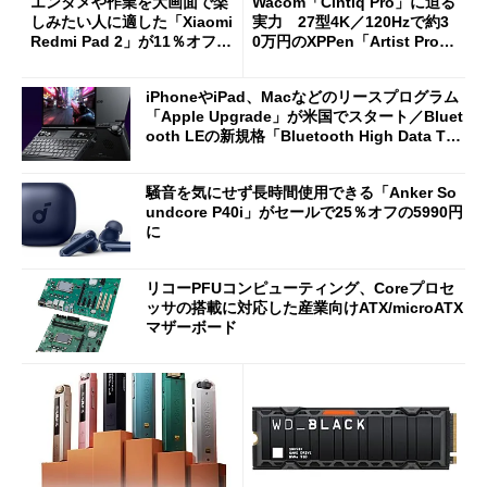
エンタメや作業を大画面で楽
Wacom「Cintiq Pro」に迫る
しみたい人に適した「Xiaomi
実力 27型4K／120Hzで約3
Redmi Pad 2」が11％オフの
0万円のXPPen「Artist Pro 2
2万4980円に
7（Gen 2）」でお絵描きして
分かった魅力と妥協点
iPhoneやiPad、Macなどのリースプログラム
「Apple Upgrade」が米国でスタート／Bluet
ooth LEの新規格「Bluetooth High Data Thr
oughput」が明...
騒音を気にせず長時間使用できる「Anker So
undcore P40i」がセールで25％オフの5990円
に
リコーPFUコンピューティング、Coreプロセ
ッサの搭載に対応した産業向けATX/microATX
マザーボード