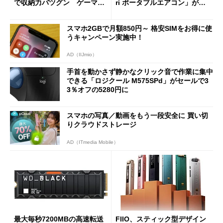
で収納力バツグン ゲーマー
ri ポータブルエアコン」がセ
じゃなくても欲しくなる
ールで16％オフの2万9980円
に
スマホ2GBで月額850円～ 格安SIMをお得に使
うキャンペーン実施中！
AD（IIJmio）
手首を動かさず静かなクリック音で作業に集中
できる「ロジクール M575SPd」がセールで3
3％オフの5280円に
スマホの写真／動画をもう一段安全に 買い切
りクラウドストレージ
AD（ITmedia Mobile）
最大毎秒7200MBの高速転送
FIIO、スティック型デザイン