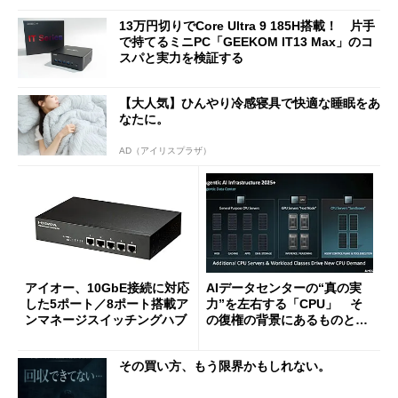
13万円切りでCore Ultra 9 185H搭載！ 片手
で持てるミニPC「GEEKOM IT13 Max」のコ
スパと実力を検証する
【大人気】ひんやり冷感寝具で快適な睡眠をあ
なたに。
AD（アイリスプラザ）
アイオー、10GbE接続に対応
AIデータセンターの“真の実
した5ポート／8ポート搭載ア
力”を左右する「CPU」 そ
ンマネージスイッチングハブ
の復権の背景にあるものと
は？
その買い方、もう限界かもしれない。