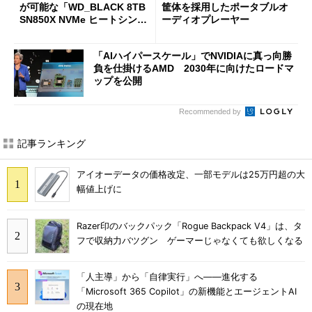
が可能な「WD_BLACK 8TB
筐体を採用したポータブルオ
SN850X NVMe ヒートシンク
ーディオプレーヤー
付き」が18％オフの17万508
7円に
「AIハイパースケール」でNVIDIAに真っ向勝
負を仕掛けるAMD 2030年に向けたロードマ
ップを公開
Recommended by
記事ランキング
アイオーデータの価格改定、一部モデルは25万円超の大
幅値上げに
Razer印のバックパック「Rogue Backpack V4」は、タ
フで収納力バツグン ゲーマーじゃなくても欲しくなる
「人主導」から「自律実行」へ――進化する
「Microsoft 365 Copilot」の新機能とエージェントAI
の現在地