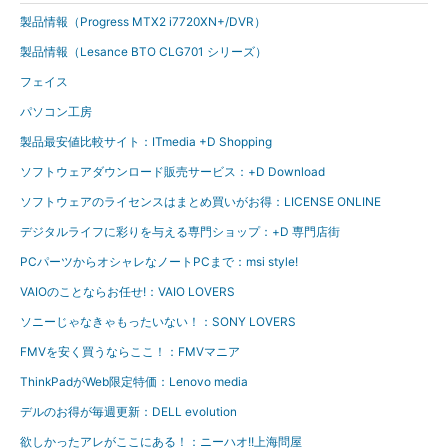
製品情報（Progress MTX2 i7720XN+/DVR）
製品情報（Lesance BTO CLG701 シリーズ）
フェイス
パソコン工房
製品最安値比較サイト：ITmedia +D Shopping
ソフトウェアダウンロード販売サービス：+D Download
ソフトウェアのライセンスはまとめ買いがお得：LICENSE ONLINE
デジタルライフに彩りを与える専門ショップ：+D 専門店街
PCパーツからオシャレなノートPCまで：msi style!
VAIOのことならお任せ!：VAIO LOVERS
ソニーじゃなきゃもったいない！：SONY LOVERS
FMVを安く買うならここ！：FMVマニア
ThinkPadがWeb限定特価：Lenovo media
デルのお得が毎週更新：DELL evolution
欲しかったアレがここにある！：ニーハオ!!上海問屋