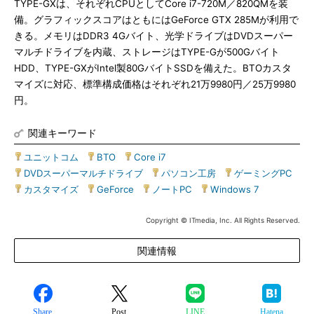
TYPE-GXは、それぞれCPUとしてCore i7-720M／820QMを装
備。グラフィックスコアはともにはGeForce GTX 285Mが利用で
きる。メモリはDDR3 4Gバイト、光学ドライブはDVDスーパー
マルチドライブを内蔵、ストレージはTYPE-Gが500Gバイト
HDD、TYPE-GXがIntel製80GバイトSSDを備えた。BTOカスタ
マイズに対応、標準構成価格はそれぞれ21万9980円／25万9980
円。
関連キーワード
ユニットコム
|
BTO
|
Core i7
|
DVDスーパーマルチドライブ
|
パソコン工房
|
ゲーミングPC
|
カスタマイズ
|
GeForce
|
ノートPC
|
Windows 7
Copyright © ITmedia, Inc. All Rights Reserved.
関連情報
Share
Post
LINE
Hatena