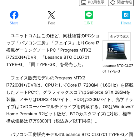
PC用表示
関連情報
Share
Post
LINE
Hatena
ユニットコムはこのほど、同社経営のPCショ
ップ「パソコン工房」「フェイス」よりCore i7
搭載ゲーミングノートPC「Progress MTX2
i7720XN+/DVR」「Lesance BTO CLG701
TYPE-G」「同 TYPE-GX」を発売した。
Lesance BTO CLG7
01 TYPE-G
フェイス販売モデルのProgress MTX2
i7720XN+/DVRは、CPUとしてCore i7-720QM（1.6GHz）を搭載
したノートPCで、グラフィックスコアはGeForce GTX 285Mを
装備。メモリはDDR3 4Gバイト、HDDは320Gバイト、光学ドラ
イブはDVDスーパーマルチドライブを内蔵する。OSはWindows7
Home Premium 32ビット版だ。BTOカスタマイズに対応、標準
構成価格は17万9800円（税込み／以下同様）。
パソコン工房販売モデルのLesance BTO CLG701 TYPE-G／同