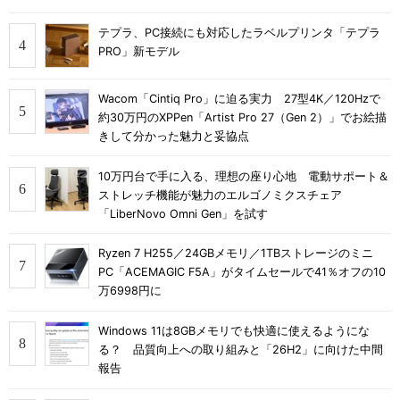
テプラ、PC接続にも対応したラベルプリンタ「テプラ
PRO」新モデル
Wacom「Cintiq Pro」に迫る実力 27型4K／120Hzで
約30万円のXPPen「Artist Pro 27（Gen 2）」でお絵描
きして分かった魅力と妥協点
10万円台で手に入る、理想の座り心地 電動サポート＆
ストレッチ機能が魅力のエルゴノミクスチェア
「LiberNovo Omni Gen」を試す
Ryzen 7 H255／24GBメモリ／1TBストレージのミニ
PC「ACEMAGIC F5A」がタイムセールで41％オフの10
万6998円に
Windows 11は8GBメモリでも快適に使えるようにな
る？ 品質向上への取り組みと「26H2」に向けた中間
報告