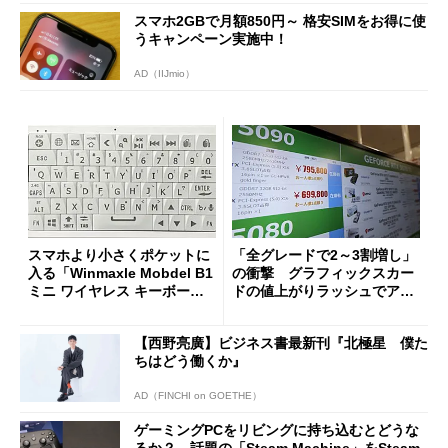
スマホ2GBで月額850円～ 格安SIMをお得に使
うキャンペーン実施中！
AD（IIJmio）
スマホより小さくポケットに
「全グレードで2～3割増し」
入る「Winmaxle Mobdel B1
の衝撃 グラフィックスカー
ミニ ワイヤレス キーボー
ドの値上がりラッシュでアキ
ド」がセールで10％オフの37
バの購入制限が深刻化
94円に
【西野亮廣】ビジネス書最新刊『北極星 僕た
ちはどう働くか』
AD（FINCHI on GOETHE）
ゲーミングPCをリビングに持ち込むとどうな