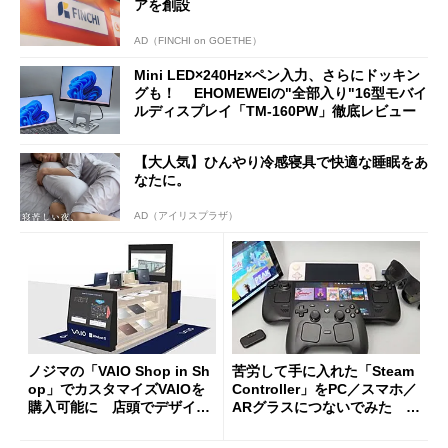
アを創設
AD（FINCHI on GOETHE）
Mini LED×240Hz×ペン入力、さらにドッキン
グも！ EHOMEWEIの"全部入り"16型モバイ
ルディスプレイ「TM-160PW」徹底レビュー
【大人気】ひんやり冷感寝具で快適な睡眠をあ
なたに。
AD（アイリスプラザ）
ノジマの「VAIO Shop in Sh
苦労して手に入れた「Steam
op」でカスタマイズVAIOを
Controller」をPC／スマホ／
購入可能に 店頭でデザイン
ARグラスにつないでみた ゲ
や質感を確認しながら購入可
ーム体験や実用性は？
能