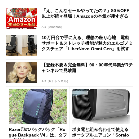
Bluetooth LEの新規格「Blu
90円に
etooth High Data Throughp
「え、こんなセールやってたの？」80％OFF
ut」が明...
以上が続々登場！Amazonの本気が凄すぎる
AD（Amazon）
10万円台で手に入る、理想の座り心地 電動
サポート＆ストレッチ機能が魅力のエルゴノミ
クスチェア「LiberNovo Omni Gen」を試す
【登録不要＆完全無料】90・00年代洋楽がRチ
ャンネルで見放題
AD（Rチャンネル）
Razer印のバックパック「Ro
ポタ電と組み合わせて使える
gue Backpack V4」は、タフ
ポータブルエアコン「Soraio