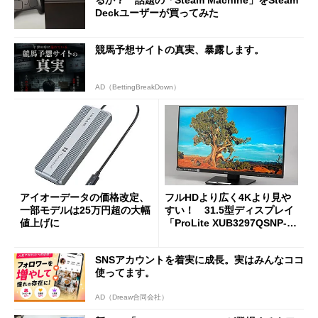
るか？ 話題の「Steam Machine」をSteam
Deckユーザーが買ってみた
競馬予想サイトの真実、暴露します。
AD（BettingBreakDown）
アイオーデータの価格改定、
フルHDより広く4Kより見や
一部モデルは25万円超の大幅
すい！ 31.5型ディスプレイ
値上げに
「ProLite XUB3297QSNP-B
1J」がテレワークにピッタリ
な理由
SNSアカウントを着実に成長。実はみんなココ
使ってます。
AD（Dreaw合同会社）