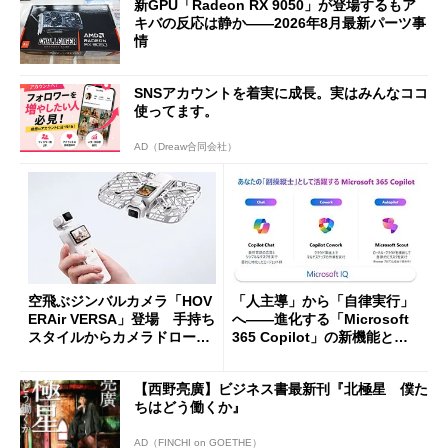
新GPU「Radeon RX 9050」が登場するもア
キバの反応は静か――2026年8月最新パーツ事
情
SNSアカウントを着実に成長。実はみんなココ
使ってます。
AD（Dreaw合同会社）
空飛ぶジンバルカメラ「HOV
「人主導」から「自律実行」
ERAir VERSA」登場 手持ち
へ――進化する「Microsoft
スタイルからカメラドローン
365 Copilot」の新機能とエ
に合体変形
ージェントAIの現在地
【西野亮廣】ビジネス書最新刊『北極星 僕た
ちはどう働くか』
AD（FINCHI on GOETHE）