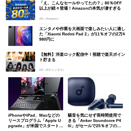
「え、こんなセールやってたの？」80％OFF
以上が続々登場！Amazonの本気が凄すぎる
AD（Amazon）
エンタメや作業を大画面で楽しみたい人に適し
た「Xiaomi Redmi Pad 2」が11％オフの2万4
980円に
【無料】洋楽ロック配信中！視聴で楽天ポイン
ト貯まる
AD（Rチャンネル）
iPhoneやiPad、Macなどの
騒音を気にせず長時間使用で
リースプログラム「Apple U
きる「Anker Soundcore P4
pgrade」が米国でスタート／
0i」がセールで25％オフの59