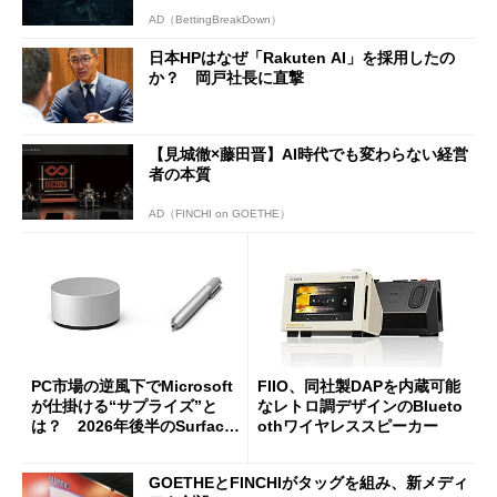
AD（BettingBreakDown）
日本HPはなぜ「Rakuten AI」を採用したの
か？ 岡戸社長に直撃
【見城徹×藤田晋】AI時代でも変わらない経営
者の本質
AD（FINCHI on GOETHE）
PC市場の逆風下でMicrosoft
FIIO、同社製DAPを内蔵可能
が仕掛ける“サプライズ”と
なレトロ調デザインのBlueto
は？ 2026年後半のSurface
othワイヤレススピーカー
新製品を予想する
GOETHEとFINCHIがタッグを組み、新メディ