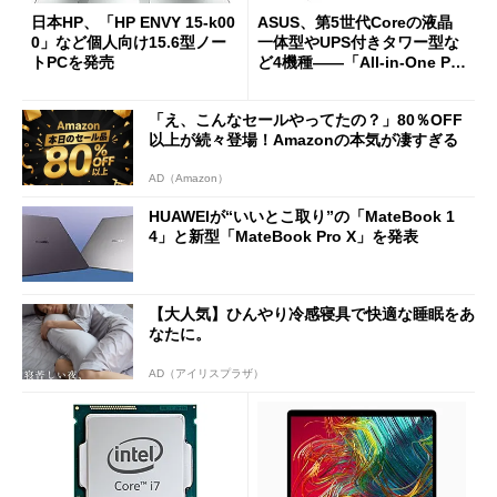
日本HP、「HP ENVY 15-k00
ASUS、第5世代Coreの液晶
0」など個人向け15.6型ノー
一体型やUPS付きタワー型な
トPCを発売
ど4機種――「All-in-One PC
ET2323INT／ET2232IUK」
「M70AD／K31AN」
「え、こんなセールやってたの？」80％OFF
以上が続々登場！Amazonの本気が凄すぎる
AD（Amazon）
HUAWEIが“いいとこ取り”の「MateBook 1
4」と新型「MateBook Pro X」を発表
【大人気】ひんやり冷感寝具で快適な睡眠をあ
なたに。
AD（アイリスプラザ）