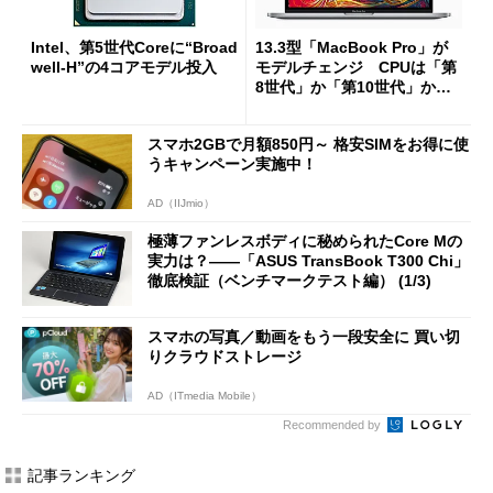
Intel、第5世代Coreに“Broad
13.3型「MacBook Pro」が
well-H”の4コアモデル投入
モデルチェンジ CPUは「第
8世代」か「第10世代」から
選択可能
スマホ2GBで月額850円～ 格安SIMをお得に使
うキャンペーン実施中！
AD（IIJmio）
極薄ファンレスボディに秘められたCore Mの
実力は？――「ASUS TransBook T300 Chi」
徹底検証（ベンチマークテスト編） (1/3)
スマホの写真／動画をもう一段安全に 買い切
りクラウドストレージ
AD（ITmedia Mobile）
Recommended by
記事ランキング