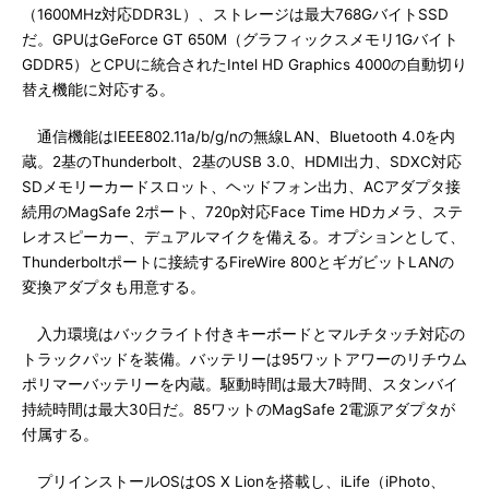
（1600MHz対応DDR3L）、ストレージは最大768GバイトSSD
だ。GPUはGeForce GT 650M（グラフィックスメモリ1Gバイト
GDDR5）とCPUに統合されたIntel HD Graphics 4000の自動切り
替え機能に対応する。
通信機能はIEEE802.11a/b/g/nの無線LAN、Bluetooth 4.0を内
蔵。2基のThunderbolt、2基のUSB 3.0、HDMI出力、SDXC対応
SDメモリーカードスロット、ヘッドフォン出力、ACアダプタ接
続用のMagSafe 2ポート、720p対応Face Time HDカメラ、ステ
レオスピーカー、デュアルマイクを備える。オプションとして、
Thunderboltポートに接続するFireWire 800とギガビットLANの
変換アダプタも用意する。
入力環境はバックライト付きキーボードとマルチタッチ対応の
トラックパッドを装備。バッテリーは95ワットアワーのリチウム
ポリマーバッテリーを内蔵。駆動時間は最大7時間、スタンバイ
持続時間は最大30日だ。85ワットのMagSafe 2電源アダプタが
付属する。
プリインストールOSはOS X Lionを搭載し、iLife（iPhoto、