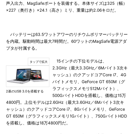
声入出力、MagSafeポートを装備する。本体サイズは325（幅）
×227（奥行き）×24.1（高さ）ミリ、重量は約2.06キロだ。
バッテリーは63.5ワットアワーのリチウムポリマーバッテリー
を内蔵。駆動時間は最大7時間だ。60ワットのMagSafe電源アダ
プタが付属する。
15インチの下位モデルは、
2.3GHz（最大3.3GHz／6Mバイト3次キ
ャッシュ）のクアッドコアCore i7、4G
バイトメモリ、GeForce GT 650M（グ
ラフィックスメモリ512Mバイト）、
2基のUSB 3.0を搭載する
500GバイトHDDを搭載し、価格は15万
4800円。上位モデルは2.6GHz（最大3.6GHz／6Mバイト3次キ
ャッシュ）のクアッドコアCore i7、8Gバイトメモリ、GeForce
GT 650M（グラフィックスメモリ1Gバイト）、750GバイトHDD
を搭載し、価格は18万4800円だ。