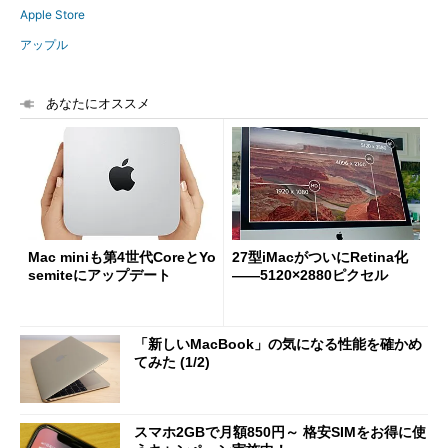
Apple Store
アップル
あなたにオススメ
Mac miniも第4世代CoreとYo
27型iMacがついにRetina化
semiteにアップデート
――5120×2880ピクセル
「新しいMacBook」の気になる性能を確かめ
てみた (1/2)
スマホ2GBで月額850円～ 格安SIMをお得に使