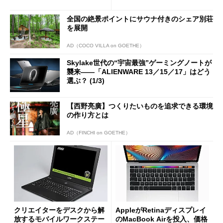
Dellが新製品を一挙投入
全国の絶景ポイントにサウナ付きのシェア別荘
を展開
AD（COCO VILLA on GOETHE）
Skylake世代の“宇宙最強”ゲーミングノートが
襲来――「ALIENWARE 13／15／17」はどう
選ぶ？ (1/3)
【西野亮廣】つくりたいものを追求できる環境
の作り方とは
AD（FINCHI on GOETHE）
クリエイターをデスクから解
AppleがRetinaディスプレイ
放するモバイルワークステー
のMacBook Airを投入、価格