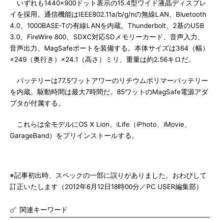
いずれも1440×900ドット表示の15.4型ワイド液晶ディスプレ
イを採用。通信機能はIEEE802.11a/b/g/nの無線LAN、Bluetooth
4.0、1000BASE-Tの有線LANを内蔵。Thunderbolt、2基のUSB
3.0、FireWire 800、SDXC対応SDメモリーカード、音声入力、
音声出力、MagSafeポートを装備する。本体サイズは364（幅）
×249（奥行き）×24.1（高さ）ミリ、重量は約2.56キロだ。
バッテリーは77.5ワットアワーのリチウムポリマーバッテリー
を内蔵。駆動時間は最大7時間だ。85ワットのMagSafe電源アダ
プタが付属する。
これらは全モデルにOS X Lion、iLife（iPhoto、iMovie、
GarageBand）をプリインストールする。
※記事初出時、スペックの一部に誤りがありました。おわびして
訂正いたします（2012年6月12日18時00分／PC USER編集部）
関連キーワード