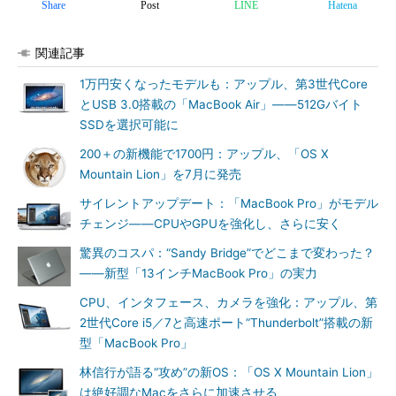
Share
Post
LINE
Hatena
関連記事
1万円安くなったモデルも：アップル、第3世代Core
とUSB 3.0搭載の「MacBook Air」――512Gバイト
SSDを選択可能に
200＋の新機能で1700円：アップル、「OS X
Mountain Lion」を7月に発売
サイレントアップデート：「MacBook Pro」がモデル
チェンジ――CPUやGPUを強化し、さらに安く
驚異のコスパ：“Sandy Bridge”でどこまで変わった？
――新型「13インチMacBook Pro」の実力
CPU、インタフェース、カメラを強化：アップル、第
2世代Core i5／7と高速ポート“Thunderbolt”搭載の新
型「MacBook Pro」
林信行が語る“攻め”の新OS：「OS X Mountain Lion」
は絶好調なMacをさらに加速させる