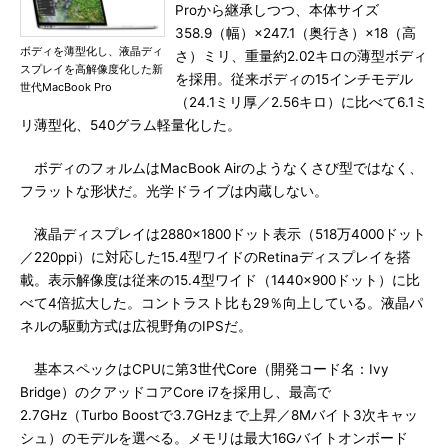
Proから継承しつつ、本体サイズ
358.9（幅）×247.1（奥行き）×18（高
ボディを薄型化し、液晶ディ
さ）ミリ、重量約2.02キロの薄型ボディ
スプレイを高解像度化した新
を採用。従来ボディの15インチモデル
世代MacBook Pro
（24.1ミリ厚／2.56キロ）に比べて6.1ミ
リ薄型化、540グラム軽量化した。
ボディのフォルムはMacBook Airのようなくさび型ではなく、
フラットな形状だ。光学ドライブは内蔵しない。
液晶ディスプレイは2880×1800ドット表示（518万4000ドット
／220ppi）に対応した15.4型ワイドのRetinaディスプレイを搭
載。表示解像度は従来の15.4型ワイド（1440×900ドット）に比
べて4倍拡大した。コントラスト比も29％向上している。液晶パ
ネルの駆動方式は広視野角のIPSだ。
基本スペックはCPUに第3世代Core（開発コード名：Ivy
Bridge）のクアッドコアCore i7を採用し、最高で
2.7GHz（Turbo Boostで3.7GHzまで上昇／8Mバイト3次キャッ
シュ）のモデルを選べる。メモリは最大16Gバイトオンボード