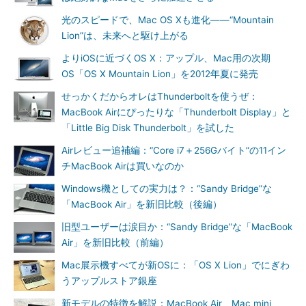
光のスピードで、Mac OS Xも進化――“Mountain
Lion”は、未来へと駆け上がる
よりiOSに近づくOS X：アップル、Mac用の次期
OS「OS X Mountain Lion」を2012年夏に発売
せっかくだからオレはThunderboltを使うぜ：
MacBook Airにぴったりな「Thunderbolt Display」と
「Little Big Disk Thunderbolt」を試した
Airレビュー追補編：“Core i7＋256Gバイト”の11イン
チMacBook Airは買いなのか
Windows機としての実力は？：“Sandy Bridge”な
「MacBook Air」を新旧比較（後編）
旧型ユーザーは涙目か：“Sandy Bridge”な「MacBook
Air」を新旧比較（前編）
Mac展示機すべてが新OSに：「OS X Lion」でにぎわ
うアップルストア銀座
新モデルの特徴を解説：MacBook Air、Mac mini、