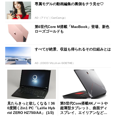
専属モデルの動画編集の裏側をチラ見せ♡
AD（アドビ｜CanCam.jp）
第6世代Core M搭載「MacBook」登場、新色
ローズゴールドも
すべてが絶景、収益も得られるその仕組みとは
AD（COCO VILLA on GOETHE）
見たらきっと欲しくなる！36
第5世代Core搭載4Kノートや
0度開く2in1 PC「LaVie Hyb
超薄型タブレット、曲面ディ
rid ZERO HZ750/AA」 (1/3)
スプレイ、エイリアンなど、