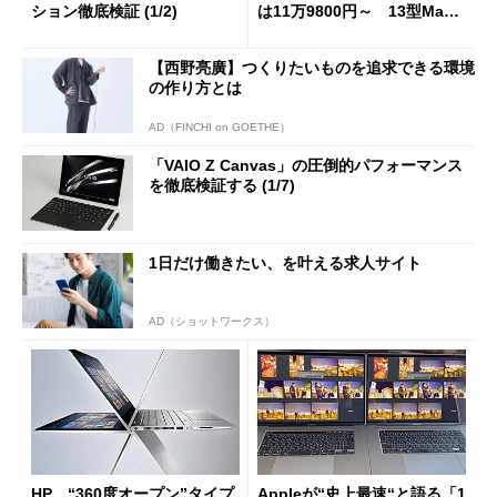
ション徹底検証 (1/2)
は11万9800円～ 13型MacB
ook Proは全モデルTouch Ba
rに
【西野亮廣】つくりたいものを追求できる環境
の作り方とは
AD（FINCHI on GOETHE）
「VAIO Z Canvas」の圧倒的パフォーマンス
を徹底検証する (1/7)
1日だけ働きたい、を叶える求人サイト
AD（ショットワークス）
HP、“360度オープン”タイプ
Appleが“史上最速“と語る「1