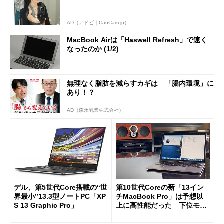
AD（アドビ｜CanCam.jp）
MacBook Airは「Haswell Refresh」で速く
なったのか (1/2)
無理なく脂肪を減らすカギは 「腸内環境」に
あり！？
AD（森永乳業株式会社）
デル、第5世代Core搭載の“世
第10世代Coreの新「13イン
界最小”13.3型ノートPC「XP
チMacBook Pro」は予想以
S 13 Graphic Pro」
上に高性能だった 下位モデ
ルやMacBook Airと比較した
結果