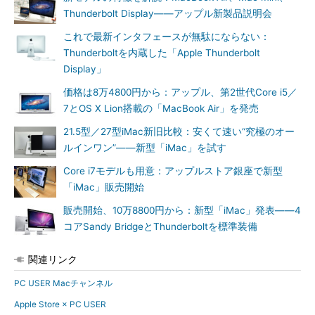
Thunderbolt Display――アップル新製品説明会
これで最新インタフェースが無駄にならない：
Thunderboltを内蔵した「Apple Thunderbolt
Display」
価格は8万4800円から：アップル、第2世代Core i5／
7とOS X Lion搭載の「MacBook Air」を発売
21.5型／27型iMac新旧比較：安くて速い“究極のオー
ルインワン”――新型「iMac」を試す
Core i7モデルも用意：アップルストア銀座で新型
「iMac」販売開始
販売開始、10万8800円から：新型「iMac」発表――4
コアSandy BridgeとThunderboltを標準装備
関連リンク
PC USER Macチャンネル
Apple Store × PC USER