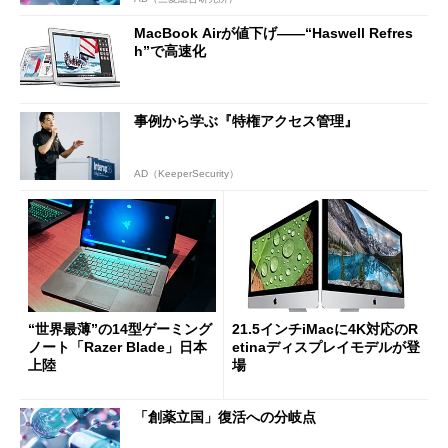
MacBook Airが値下げ――“Haswell Refres
h”で高速化
事例から学ぶ『特権アクセス管理』
AD（KeeperSecurity）
“世界最薄”の14型ゲーミング
21.5インチiMacに4K対応のR
ノート「Razer Blade」日本
etinaディスプレイモデルが登
上陸
場
「創薬立国」復活への分岐点