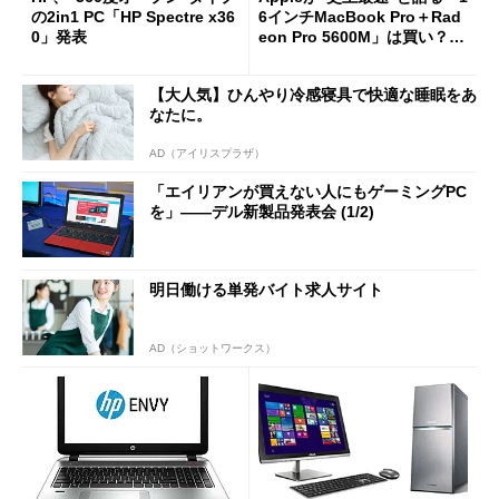
の2in1 PC「HP Spectre x36
6インチMacBook Pro＋Rad
0」発表
eon Pro 5600M」は買い？
新旧比較テストで分かった性
能差
【大人気】ひんやり冷感寝具で快適な睡眠をあ
なたに。
AD（アイリスプラザ）
「エイリアンが買えない人にもゲーミングPC
を」――デル新製品発表会 (1/2)
明日働ける単発バイト求人サイト
AD（ショットワークス）