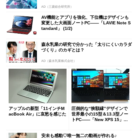
AD（三菱総合研究所）
AV機能とアプリを強化、下位機はデザインも
変更した大画面ノートPC――「LAVIE Note S
tandard」 (1/2)
森永乳業の研究で分かった「太りにくいカラダ
づくり」のカギとは？
AD（森永乳業株式会社）
アップルの新型「11インチM
圧倒的な“狭額縁”デザインで
acBook Air」に哀愁を感じた
世界最小の15型＆13.3型ノー
トPC――「New XPS 15」
「New XPS 13」登場
安未も感動♡唯一無二の動画が作れる♪