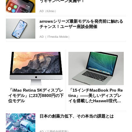
うキャンペーン実施中！
AD（IIJmio）
arrowsシリーズ最新モデルを発売前に触れる
チャンス！ユーザー座談会開催
AD（ ITmedia Mobile）
「iMac Retina 5Kディスプレ
「15インチMacBook Pro Re
イモデル」に23万8800円の下
tina」――美しいディスプレ
位モデル
イを搭載したHaswell世代の1
5.4型ノートPC (1/2)
日本の創薬力低下、その本当の課題とは
AD（三菱総合研究所）