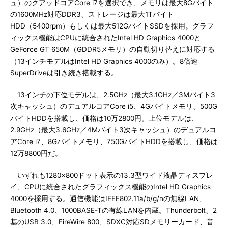
ュ）のクアッドコアCore i7を選択でき、メモリは最大8Gバイト
の1600MHz対応DDR3、ストレージは最大1Tバイト
HDD（5400rpm）もしくは最大512GバイトSSDを採用。グラフ
ィックス機能はCPUに統合されたIntel HD Graphics 4000と
GeForce GT 650M（GDDR5メモリ）の自動切り替えに対応する
（13インチモデルはIntel HD Graphics 4000のみ）。8倍速
SuperDriveは引き続き搭載する。
13インチの下位モデルは、2.5GHz（最大3.1GHz／3Mバイト3
次キャッシュ）のデュアルコアCore i5、4Gバイトメモリ、500G
バイトHDDを搭載し、価格は10万2800円。上位モデルは、
2.9GHz（最大3.6GHz／4Mバイト3次キャッシュ）のデュアルコ
アCore i7、8Gバイトメモリ、750GバイトHDDを搭載し、価格は
12万8800円だ。
いずれも1280×800ドット表示の13.3型ワイド液晶ディスプレ
イ、CPUに統合されたグラフィックス機能のIntel HD Graphics
4000を採用する。通信機能はIEEE802.11a/b/g/nの無線LAN、
Bluetooth 4.0、1000BASE-Tの有線LANを内蔵。Thunderbolt、2
基のUSB 3.0、FireWire 800、SDXC対応SDメモリーカード、音