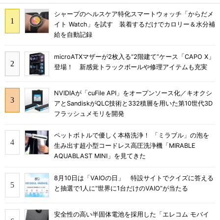
シャープのヘルスケア特化スマートウォッチ「からだメ
イト Watch」を試す 装着するだけでカロリー＆水分補
給を自動記録
microATXマザーが2枚入る“2階建て”ケース「CAPO X」
登場！ 新感覚トラックボールや修理アイテムも充実
NVIDIAが「cuFile API」をオープンソース化／キオクシ
アとSandiskがQLC技術と332積層を用いた第10世代3D
フラッシュメモリを開発
ペットボトルで優しく本格洗浄！ 「ミラブル」の泡を
生み出す超小型コードレス高圧洗浄機「MIRABLE
AQUABLAST MINI」を見てきた
8月10日は「VAIOの日」 特設サイトでクイズに答える
と抽選で1人に“世界に1台だけのVAIO”が当たる
安全性の高い半固体電池を採用した「エレコム モバイ