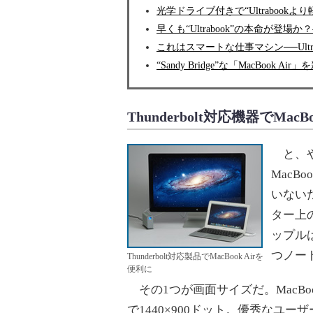
光学ドライブ付きで“Ultrabookより軽
早くも“Ultrabook”の本命が登場
これはスマートな仕事マシン──Ultrab
“Sandy Bridge”な「MacBook 
Thunderbolt対応機器でMacB
と、や
MacB
いない
ター上
ップルは
つノー
Thunderbolt対応製品でMacBook Airを
便利に
その1つが画面サイズだ。MacBook
で1440×900ドット。優秀なユー