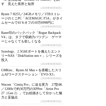
す 見えた長所と短所
（2026年08月06日）
Ryzen 7 H255／24GBメモリ／1TBストレ
ージのミニPC「ACEMAGIC F5A」がタイ
ムセールで41％オフの10万6998円に
（2026年08月05日）
Razer印のバックパック「Rogue Backpack
V4」は、タフで収納力バツグン ゲーマ
ーじゃなくても欲しくなる
（2026年08月05日）
Synology、2.5GbEポートを備えたエント
リーNAS「DiskStation neo＋」シリーズを
投入
（2026年08月06日）
GMKtec、Ryzen AI Max＋を搭載したスリ
ムAIワークステーション「EVO-X3」
（2026年08月06日）
Wacom「Cintiq Pro」に迫る実力 27型4K
／120Hzで約30万円のXPPen「Artist Pro
27（Gen 2）」でお絵描きして分かった魅
力と妥協点
（2026年08月05日）