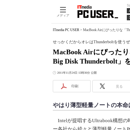
S
メディア
ITmedia PC USER
>
MacBook Airにぴったりな「Thun
せっかくだからオレはThunderboltを使うぜ
MacBook Airにぴったりな「
Big Disk Thunderbol
2011年11月24日 15時30分 公開
印刷
見る
やはり薄型軽量ノートの本命は「M
Intelが提唱するUltrabook構
ー各社から続々と薄型軽量ノートP