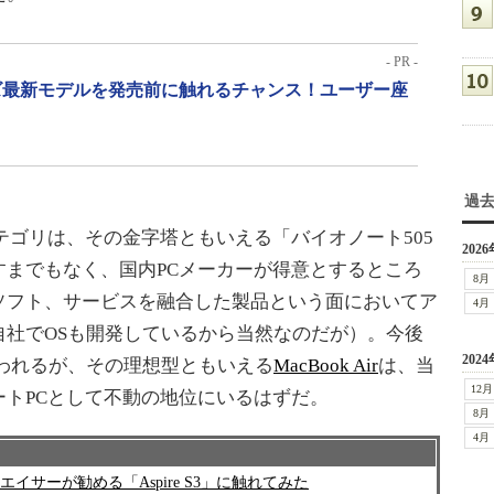
- PR -
リーズ最新モデルを発売前に触れるチャンス！ユーザー座
過
ゴリは、その金字塔ともいえる「バイオノート505
2026
すまでもなく、国内PCメーカーが得意とするところ
8月
ソフト、サービスを融合した製品という面においてア
4月
自社でOSも開発しているから当然なのだが）。今後
2024
と思われるが、その理想型ともいえる
MacBook Air
は、当
12月
トPCとして不動の地位にいるはずだ。
8月
4月
サーが勧める「Aspire S3」に触れてみた