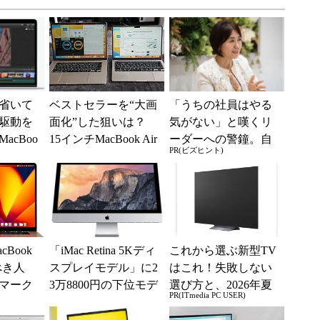
省いて
ベストセラーを“大画
「うちの社員はやる
の駆動を
面化”した狙いは？
気がない」と嘆くリ
acBoo
15インチMacBook Air
ーダーへの警鐘。自
PR(ビズヒント)
万4800
を試して分かったこ
律型組織をつくる前
と
に外せない、たった
一つの順番
cBook
「iMac Retina 5Kディ
これから選ぶ新型TV
べき人
スプレイモデル」に2
はこれ！失敗しない
マーク
3万8800円の下位モデ
選び方と、2026年夏
PR(ITmedia PC USER)
て解説
ル
の一押しモデル