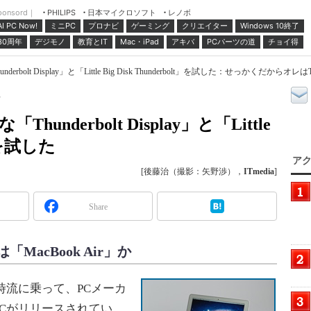
ponsord｜
日本マイクロソフト
レノボ
PHILIPS
ミニPC
プロナビ
ゲーミング
クリエイター
Windows 10終了
AI PC Now!
30周年
デジモノ
教育とIT
Mac・iPad
アキバ
PCパーツの道
チョイ得
derbolt Display」と「Little Big Disk Thunderbolt」を試した：せっかくだからオレはTh
Thunderbolt Display」と「Little
t」を試した
アク
[後藤治（撮影：矢野渉），
ITmedia
]
Share
acBook Air」か
想の時流に乗って、PCメーカ
Cがリリースされてい