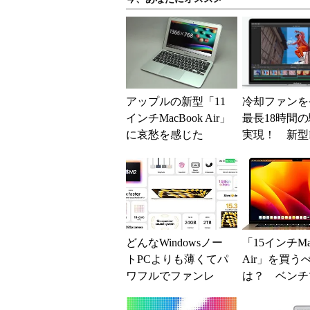
アップルの新型「11
冷却ファンを
インチMacBook Air」
最長18時間
に哀愁を感じた
実現！ 新型M
k Airは税別10
円～
どんなWindowsノー
「15インチMa
トPCよりも薄くてパ
Air」を買う
ワフルでファンレ
は？ ベンチ
ス！ M2チップ搭載
テストも交え
「15インチMacB...