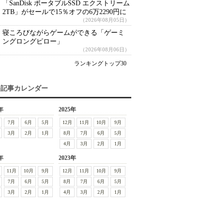
「SanDisk ポータブルSSD エクストリーム
2TB」がセールで15％オフの6万2290円に
（2026年08月05日）
寝ころびながらゲームができる「ゲーミ
ングロングピロー」
（2026年08月06日）
ランキングトップ30
去記事カレンダー
年
2025年
7月
6月
5月
12月
11月
10月
9月
3月
2月
1月
8月
7月
6月
5月
4月
3月
2月
1月
年
2023年
11月
10月
9月
12月
11月
10月
9月
7月
6月
5月
8月
7月
6月
5月
3月
2月
1月
4月
3月
2月
1月