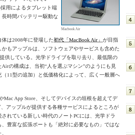
の採用によるタブレット端
、長時間バッテリー駆動な
Macbook Air
は2008年に登場した
初代「MacBook Air」
が目指
しかもアップルは、ソフトウェアやサービスも含めた
う製品を提供している。光学ドライブを取り去り、最低限の
Airの構成は、当初“人を選ぶマシン”のようにも見
（11型の追加）と低価格化によって、広く一般層へ
eやMac App Store、そしてデバイスの垣根を超えてデ
dなど、アップルが提供する各種サービスによるところが
続されている新しい時代のノートPCには、光学ドラ
も、豊富な拡張ポートも「絶対に必要なもの」ではな
た。