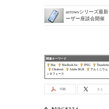
arrowsシリーズ
ーザー座談会開催
関連キーワード
Mac
|
MacBook Air
|
JPEG
|
Thunderbo
|
Ultrabook
|
Adobe RGB
|
アルミニウム
ンタフェース
印刷
見る
今、あなたにオススメ