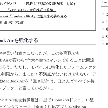
Fee
い”だと!?――「FMV LIFEBOOK SH76/E」を試す
か？――「ZENBOOK」徹底検証（前編）
ook「dynabook R631」に近未来の夢を見る
Air」を新旧比較（後編）
ook Airを強化する
や長い前置きになったが、この冬商戦でも
ook Airが変わらず“大本命”のマシンであることは間違
だろう。ただし、モバイルに特化したフォームファク
の制限から、まったく不満点がないわけでもない（ア
MacBook Airを「重さ以外は、ほとんどすべてを持
トブック」と言っているが）。
 Airの画面解像度は11型で1366×768ドット、13型
ザーインタフェース（全画面対応アプリやMission