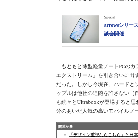
Special
arrowsシ
談会開催
もともと薄型軽量ノートPCのカテ
エクストリーム」を引き合いに出
だった。しかし今現在、ハードと
ップルは他社の追随を許さない（
も続々とUltrabookが登場する
分のあいだ人気の高いモバイルノー
関連記事
「デザイン重視ならこちら」と日本エイ