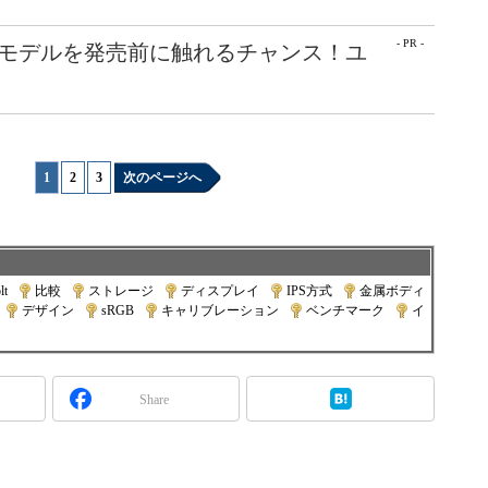
- PR -
最新モデルを発売前に触れるチャンス！ユ
1
|
2
|
3
次のページへ
lt
|
比較
|
ストレージ
|
ディスプレイ
|
IPS方式
|
金属ボディ
|
デザイン
|
sRGB
|
キャリブレーション
|
ベンチマーク
|
イ
Share