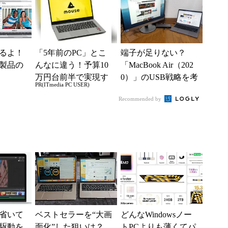
めるよ！
「5年前のPC」とこ
端子が足りない？
製品の
んなに違う！予算10
「MacBook Air（202
万円台前半で実現す
0）」のUSB戦略を考
PR(ITmedia PC USER)
る快適PCライフ
える
Recommended by
省いて
ベストセラーを“大画
どんなWindowsノー
の駆動を
面化”した狙いは？
トPCよりも薄くてパ