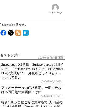
マイページ
underboltを使うぜ...
セストップ10
2026年08月07日 更新
Snapdragon X2搭載「Surface Laptop 13.8イ
ンチ」「Surface Pro 13インチ」はCopilot+
PCの“完成形”？ 外観をじっくりとチェ
ックしてみた
（2026年08月06日）
アイオーデータの価格改定、一部モデル
は25万円超の大幅値上げに
（2026年08月05日）
軽さ1.1kg×自動ごみ収集対応で5万円台の
ペン型掃除機「Dreame S1 Station」を試