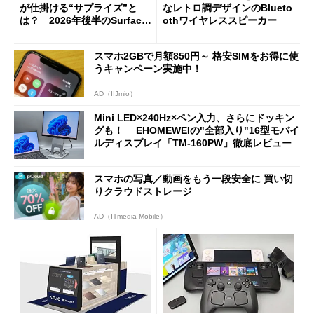
が仕掛ける“サプライズ”と
なレトロ調デザインのBlueto
は？ 2026年後半のSurface
othワイヤレススピーカー
新製品を予想する
スマホ2GBで月額850円～ 格安SIMをお得に使
うキャンペーン実施中！
AD（IIJmio）
Mini LED×240Hz×ペン入力、さらにドッキン
グも！ EHOMEWEIの"全部入り"16型モバイ
ルディスプレイ「TM-160PW」徹底レビュー
スマホの写真／動画をもう一段安全に 買い切
りクラウドストレージ
AD（ITmedia Mobile）