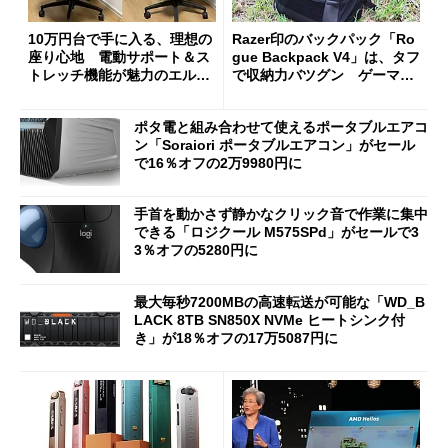
10万円台で手に入る、理想の
Razer印のバックパック「Ro
座り心地 電動サポート＆ス
gue Backpack V4」は、タフ
トレッチ機能が魅力のエルゴ
で収納力バツグン ゲーマー
ノミクスチェア「LiberNovo
じゃなくても欲しくなる
Omni Gen」を試す
ポタ電と組み合わせて使えるポータブルエアコ
ン「Soraiori ポータブルエアコン」がセール
で16％オフの2万9980円に
手首を動かさず静かなクリック音で作業に集中
できる「ロジクール M575SPd」がセールで3
3％オフの5280円に
最大毎秒7200MBの高速転送が可能な「WD_B
LACK 8TB SN850X NVMe ヒートシンク付
き」が18％オフの17万5087円に