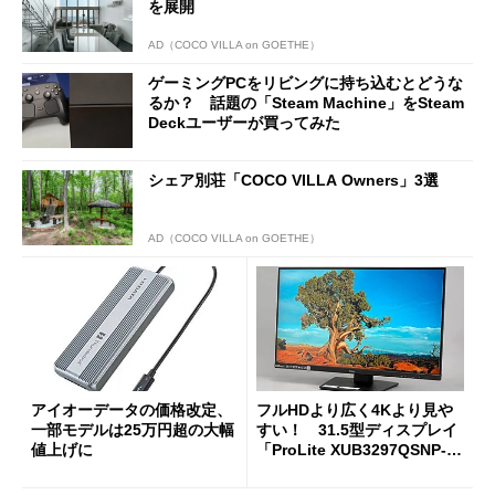
を展開
AD（COCO VILLA on GOETHE）
ゲーミングPCをリビングに持ち込むとどうな
るか？ 話題の「Steam Machine」をSteam
Deckユーザーが買ってみた
シェア別荘「COCO VILLA Owners」3選
AD（COCO VILLA on GOETHE）
アイオーデータの価格改定、
フルHDより広く4Kより見や
一部モデルは25万円超の大幅
すい！ 31.5型ディスプレイ
値上げに
「ProLite XUB3297QSNP-B
1J」がテレワークにピッタリ
な理由