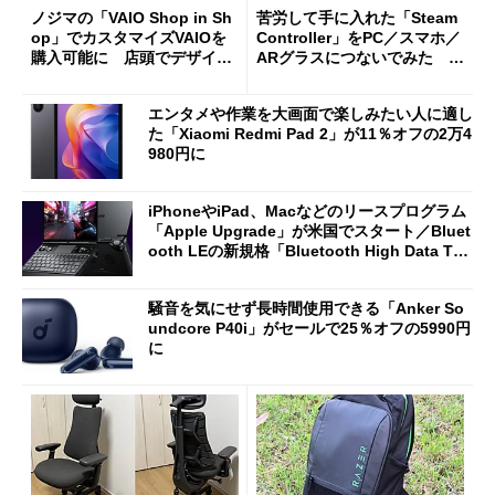
ノジマの「VAIO Shop in Sh
苦労して手に入れた「Steam
op」でカスタマイズVAIOを
Controller」をPC／スマホ／
購入可能に 店頭でデザイン
ARグラスにつないでみた ゲ
や質感を確認しながら購入可
ーム体験や実用性は？
能
エンタメや作業を大画面で楽しみたい人に適し
た「Xiaomi Redmi Pad 2」が11％オフの2万4
980円に
iPhoneやiPad、Macなどのリースプログラム
「Apple Upgrade」が米国でスタート／Bluet
ooth LEの新規格「Bluetooth High Data Thr
oughput」が明...
騒音を気にせず長時間使用できる「Anker So
undcore P40i」がセールで25％オフの5990円
に