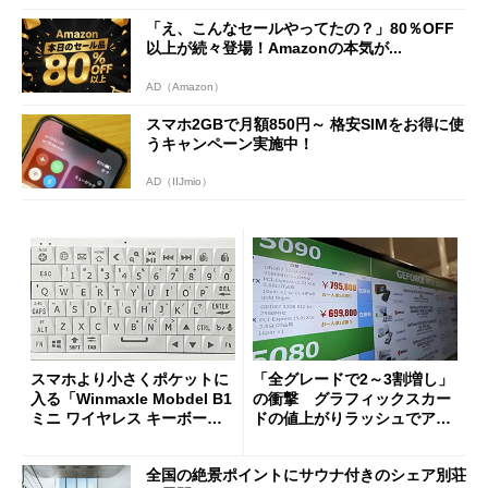
「え、こんなセールやってたの？」80％OFF
以上が続々登場！Amazonの本気が...
AD（Amazon）
スマホ2GBで月額850円～ 格安SIMをお得に使
うキャンペーン実施中！
AD（IIJmio）
スマホより小さくポケットに
「全グレードで2～3割増し」
入る「Winmaxle Mobdel B1
の衝撃 グラフィックスカー
ミニ ワイヤレス キーボー
ドの値上がりラッシュでアキ
ド」がセールで10％オフの37
バの購入制限が深刻化
94円に
全国の絶景ポイントにサウナ付きのシェア別荘