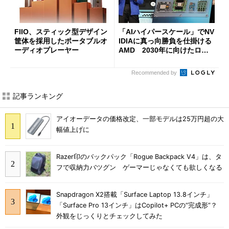
FIIO、スティック型デザイン
「AIハイパースケール」でNV
筐体を採用したポータブルオ
IDIAに真っ向勝負を仕掛ける
ーディオプレーヤー
AMD 2030年に向けたロー
ドマップを公開
Recommended by
記事ランキング
アイオーデータの価格改定、一部モデルは25万円超の大
幅値上げに
Razer印のバックパック「Rogue Backpack V4」は、タ
フで収納力バツグン ゲーマーじゃなくても欲しくなる
Snapdragon X2搭載「Surface Laptop 13.8インチ」
「Surface Pro 13インチ」はCopilot+ PCの“完成形”？
外観をじっくりとチェックしてみた