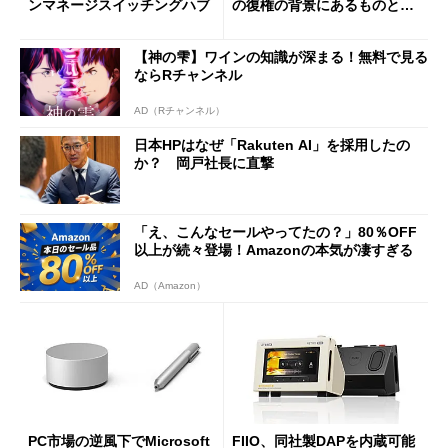
ンマネージスイッチングハブ
の復権の背景にあるものと
は？
【神の雫】ワインの知識が深まる！無料で見る
ならRチャンネル
AD（Rチャンネル）
日本HPはなぜ「Rakuten AI」を採用したの
か？ 岡戸社長に直撃
「え、こんなセールやってたの？」80％OFF
以上が続々登場！Amazonの本気が凄すぎる
AD（Amazon）
PC市場の逆風下でMicrosoft
FIIO、同社製DAPを内蔵可能