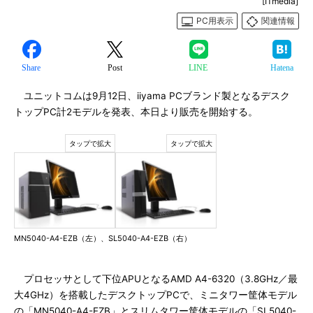
[ITmedia]
PC用表示
関連情報
Share
Post
LINE
Hatena
ユニットコムは9月12日、iiyama PCブランド製となるデスク
トップPC計2モデルを発表、本日より販売を開始する。
MN5040-A4-EZB（左）、SL5040-A4-EZB（右）
プロセッサとして下位APUとなるAMD A4-6320（3.8GHz／最
大4GHz）を搭載したデスクトップPCで、ミニタワー筐体モデル
の「MN5040-A4-EZB」とスリムタワー筐体モデルの「SL5040-