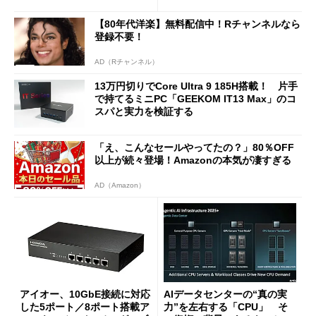
に合体変形
ージェントAIの現在地
【80年代洋楽】無料配信中！Rチャンネルなら
登録不要！
AD（Rチャンネル）
13万円切りでCore Ultra 9 185H搭載！ 片手
で持てるミニPC「GEEKOM IT13 Max」のコ
スパと実力を検証する
「え、こんなセールやってたの？」80％OFF
以上が続々登場！Amazonの本気が凄すぎる
AD（Amazon）
アイオー、10GbE接続に対応
AIデータセンターの“真の実
した5ポート／8ポート搭載ア
力”を左右する「CPU」 そ