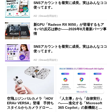
SNSアカウントを着実に成長。実はみんなココ
使ってます。
AD（Dreaw合同会社）
新GPU「Radeon RX 9050」が登場するもア
キバの反応は静か――2026年8月最新パーツ事
情
SNSアカウントを着実に成長。実はみんなココ
使ってます。
AD（Dreaw合同会社）
空飛ぶジンバルカメラ「HOV
「人主導」から「自律実行」
ERAir VERSA」登場 手持ち
へ――進化する「Microsoft
スタイルからカメラドローン
365 Copilot」の新機能とエ