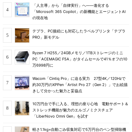
「人主導」から「自律実行」へ――進化する
「Microsoft 365 Copilot」の新機能とエージェントAI
の現在地
テプラ、PC接続にも対応したラベルプリンタ「テプラ
PRO」新モデル
Ryzen 7 H255／24GBメモリ／1TBストレージのミニ
PC「ACEMAGIC F5A」がタイムセールで41％オフの10
万6998円に
Wacom「Cintiq Pro」に迫る実力 27型4K／120Hzで
約30万円のXPPen「Artist Pro 27（Gen 2）」でお絵描
きして分かった魅力と妥協点
10万円台で手に入る、理想の座り心地 電動サポート＆
ストレッチ機能が魅力のエルゴノミクスチェア
「LiberNovo Omni Gen」を試す
軽さ1.1kg×自動ごみ収集対応で5万円台のペン型掃除機