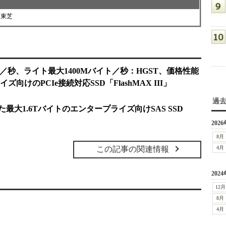
東芝
ト／秒、ライト最大1400Mバイト／秒：HGST、価格性能
けのPCIe接続対応SSD「FlashMAX III」
過
最大1.6Tバイトのエンタープライズ向けSAS SSD
2026
8月
この記事の関連情報
4月
2024
12月
8月
4月