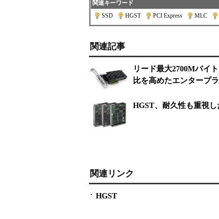
関連キーワード
SSD
|
HGST
|
PCI Express
|
MLC
|
関連記事
リード最大2700Mバイ
比を高めたエンタープライズ向
HGST、耐久性も重視した
関連リンク
HGST