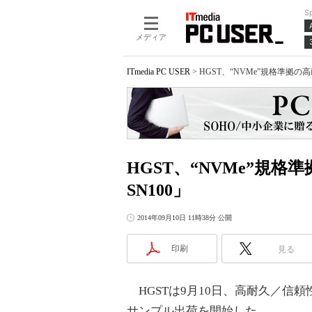
S
メディア
ITmedia PC USER
>
HGST、“NVMe”規格準拠の高耐久PC
HGST、“NVMe”規格準拠の
SN100」
2014年09月10日 11時38分 公開
印刷
見る
HGSTは9月10日、高耐久／信頼性を実
サンプル出荷を開始した。