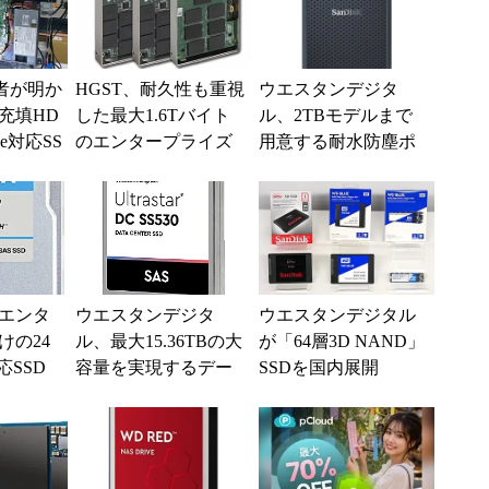
術者が明か
HGST、耐久性も重視
ウエスタンデジタ
充填HD
した最大1.6Tバイト
ル、2TBモデルまで
e対応SS
のエンタープライズ
用意する耐水防塵ポ
向けSAS SSD
ータブルSSD
エンタ
ウエスタンデジタ
ウエスタンデジタル
けの24
ル、最大15.36TBの大
が「64層3D NAND」
応SSD
容量を実現するデー
SSDを国内展開
タセンター向けSAS S
「WD」「SanDisk」
SD
ブランドで8...