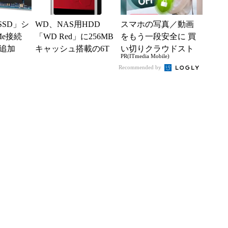
 SSD」シ
WD、NAS用HDD
スマホの写真／動画
Me接続
「WD Red」に256MB
をもう一段安全に 買
追加
キャッシュ搭載の6T
い切りクラウドスト
PR(ITmedia Mobile)
Bモデル
レージ
Recommended by