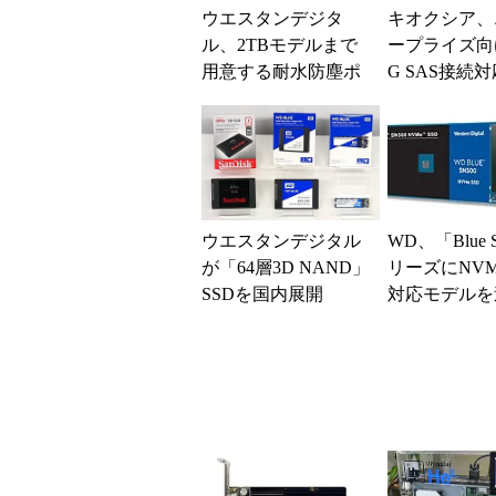
ウエスタンデジタ
キオクシア、
ル、2TBモデルまで
ープライズ向
用意する耐水防塵ポ
G SAS接続対
ータブルSSD
ウエスタンデジタル
WD、「Blue
が「64層3D NAND」
リーズにNV
SSDを国内展開
対応モデルを
「WD」「SanDisk」
ブランドで8...