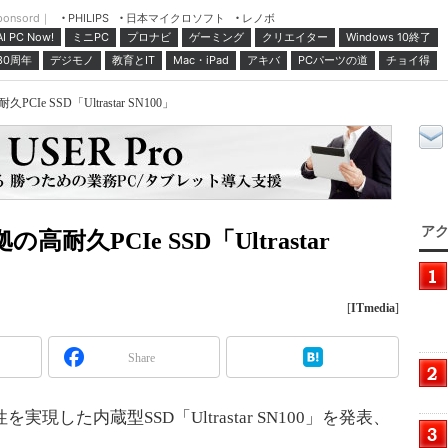
ponsord｜
日本マイクロソフト
レノボ
PHILIPS
ミニPC
プロナビ
ゲーミング
クリエイター
Windows 10終了
AI PC Now!
30周年
デジモノ
教育とIT
Mac・iPad
アキバ
PCパーツの道
チョイ得
Ie SSD「Ultrastar SN100」
アク
高耐久PCIe SSD「Ultrastar
[
ITmedia
]
Share
現した内蔵型SSD「Ultrastar SN100」を発表、