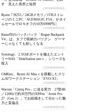
す 見えた長所と短所
（2026年08月06日）
Ryzen 7 H255／24GBメモリ／1TBストレ
ージのミニPC「ACEMAGIC F5A」がタイ
ムセールで41％オフの10万6998円に
（2026年08月05日）
Razer印のバックパック「Rogue Backpack
V4」は、タフで収納力バツグン ゲーマ
ーじゃなくても欲しくなる
（2026年08月05日）
Synology、2.5GbEポートを備えたエント
リーNAS「DiskStation neo＋」シリーズを
投入
（2026年08月06日）
GMKtec、Ryzen AI Max＋を搭載したスリ
ムAIワークステーション「EVO-X3」
（2026年08月06日）
Wacom「Cintiq Pro」に迫る実力 27型4K
／120Hzで約30万円のXPPen「Artist Pro
27（Gen 2）」でお絵描きして分かった魅
力と妥協点
（2026年08月05日）