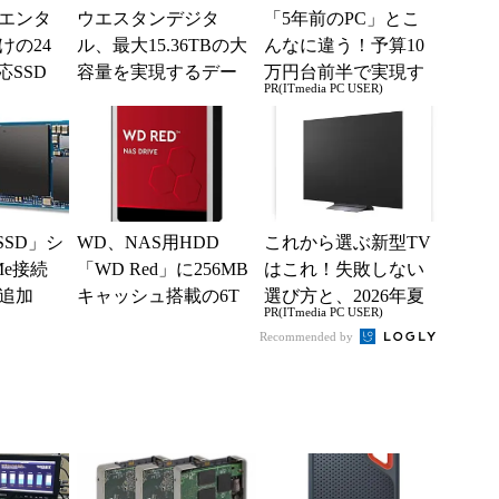
エンタ
ウエスタンデジタ
「5年前のPC」とこ
けの24
ル、最大15.36TBの大
んなに違う！予算10
応SSD
容量を実現するデー
万円台前半で実現す
PR(ITmedia PC USER)
タセンター向けSAS S
る快適PCライフ
SD
 SSD」シ
WD、NAS用HDD
これから選ぶ新型TV
Me接続
「WD Red」に256MB
はこれ！失敗しない
追加
キャッシュ搭載の6T
選び方と、2026年夏
PR(ITmedia PC USER)
Bモデル
の一押しモデル
Recommended by