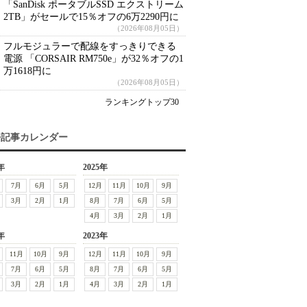
「SanDisk ポータブルSSD エクストリーム
2TB」がセールで15％オフの6万2290円に
（2026年08月05日）
フルモジュラーで配線をすっきりできる
電源 「CORSAIR RM750e」が32％オフの1
万1618円に
（2026年08月05日）
ランキングトップ30
去記事カレンダー
年
2025年
7月
6月
5月
12月
11月
10月
9月
3月
2月
1月
8月
7月
6月
5月
4月
3月
2月
1月
年
2023年
11月
10月
9月
12月
11月
10月
9月
7月
6月
5月
8月
7月
6月
5月
3月
2月
1月
4月
3月
2月
1月