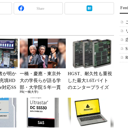
Fee
Share
術者が明か
一橋・慶應・東京外
HGST、耐久性も重視
充填HD
大の学長らが語る学
した最大1.6Tバイト
e対応SS
部・大学院５年一貫
のエンタープライズ
PR(一橋大学)
教育
向けSAS SSD