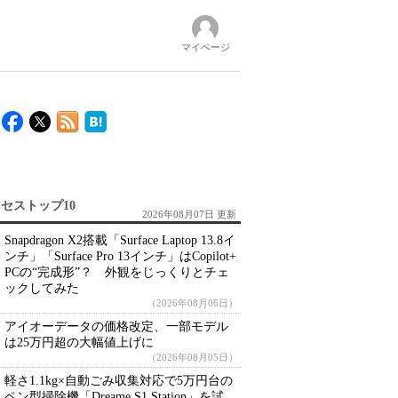
マイページ
セストップ10
2026年08月07日 更新
Snapdragon X2搭載「Surface Laptop 13.8イ
ンチ」「Surface Pro 13インチ」はCopilot+
PCの“完成形”？ 外観をじっくりとチェ
ックしてみた
（2026年08月06日）
アイオーデータの価格改定、一部モデル
は25万円超の大幅値上げに
（2026年08月05日）
軽さ1.1kg×自動ごみ収集対応で5万円台の
ペン型掃除機「Dreame S1 Station」を試