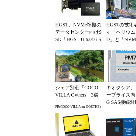
HGST、NVMe準拠の
HGSTの技
データセンター向けS
す「ヘリウム
SD「HGST Ultrastar S
D」と「NVM
N100」の出荷開...
D」の実力
シェア別荘「COCO
キオクシア、
VILLA Owners」3選
ープライズ向
G SAS接続対
PR(COCO VILLA on GOETHE)