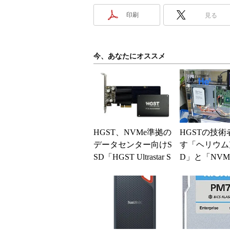
印刷
見る
今、あなたにオススメ
HGST、NVMe準拠の
HGSTの技
データセンター向けS
す「ヘリウム
SD「HGST Ultrastar S
D」と「NVM
N100」の出荷開...
D」の実力