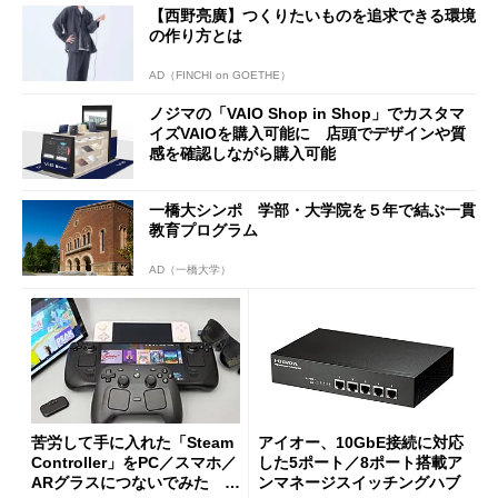
【西野亮廣】つくりたいものを追求できる環境
の作り方とは
AD（FINCHI on GOETHE）
ノジマの「VAIO Shop in Shop」でカスタマ
イズVAIOを購入可能に 店頭でデザインや質
感を確認しながら購入可能
一橋大シンポ 学部・大学院を５年で結ぶ一貫
教育プログラム
AD（一橋大学）
苦労して手に入れた「Steam
アイオー、10GbE接続に対応
Controller」をPC／スマホ／
した5ポート／8ポート搭載ア
ARグラスにつないでみた ゲ
ンマネージスイッチングハブ