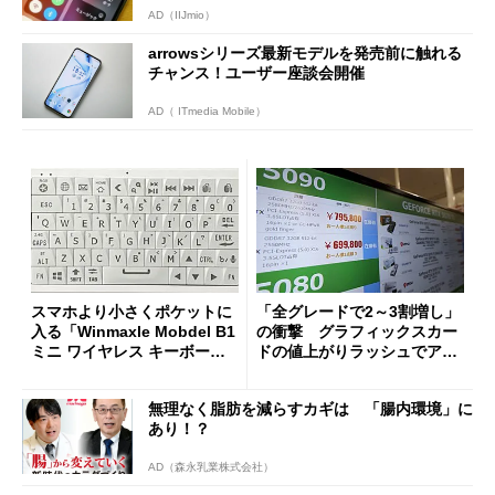
AD（IIJmio）
arrowsシリーズ最新モデルを発売前に触れる
チャンス！ユーザー座談会開催
AD（ ITmedia Mobile）
スマホより小さくポケットに
「全グレードで2～3割増し」
入る「Winmaxle Mobdel B1
の衝撃 グラフィックスカー
ミニ ワイヤレス キーボー
ドの値上がりラッシュでアキ
ド」がセールで10％オフの37
バの購入制限が深刻化
94円に
無理なく脂肪を減らすカギは 「腸内環境」に
あり！？
AD（森永乳業株式会社）