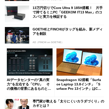
13万円切りでCore Ultra 9 185H搭載！ 片手
で持てるミニPC「GEEKOM IT13 Max」のコ
スパと実力を検証する
GOETHEとFINCHIがタッグを組み、新メディ
アを創設
AD（FINCHI on GOETHE）
AIデータセンターの“真の実
Snapdragon X2搭載「Surfa
力”を左右する「CPU」 そ
ce Laptop 13.8インチ」「S
の復権の背景にあるものと
urface Pro 13インチ」はCop
は？
ilot+ PCの“完成形”？ 外観
をじっくりとチェックしてみ
専門家が教える「太りにくいカラダづくり」の
た
カギとは？