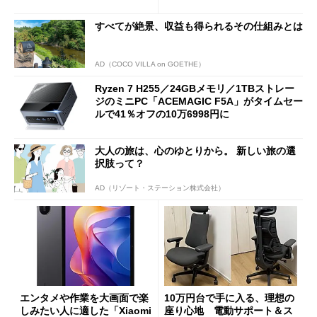
ーム体験や実用性は？
すべてが絶景、収益も得られるその仕組みとは
AD（COCO VILLA on GOETHE）
Ryzen 7 H255／24GBメモリ／1TBストレー
ジのミニPC「ACEMAGIC F5A」がタイムセー
ルで41％オフの10万6998円に
大人の旅は、心のゆとりから。 新しい旅の選
択肢って？
AD（リゾート・ステーション株式会社）
エンタメや作業を大画面で楽
10万円台で手に入る、理想の
しみたい人に適した「Xiaomi
座り心地 電動サポート＆ス