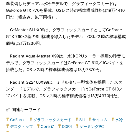
準装備したデュアル水冷モデルで、グラフィックスカードは
GeForce GTX 770を搭載。OSレス時の標準構成価格は19万4410
円だ（税込み、以下同様）。
G-Master SLI-X99は、グラフィックスカードとしてGeForce
GTX 760×2基のSLI構成を導入したモデル。OSレス時の標準構成
価格は21万1230円。
Radiant Aqua-Master X99は、水冷CPUクーラー採用の静音モ
デルで、グラフィックスカードはGeForce GT 610／1Gバイトを
搭載した。OSレス時の標準構成価格は13万7870円。
Radiant GZ2400X99は、ミドルタワー型筐体を採用したスタ
ンダードモデルで、グラフィックスカードはGeForce GT 610／
1Gバイトを搭載。OSレス時の標準構成価格は13万4370円だ。
関連キーワード
GeForce
|
グラフィックスカード
|
SLI
|
サイコム
|
水冷
|
デスクトップ
|
Core i7
|
DDR4
|
ゲーミングPC
|