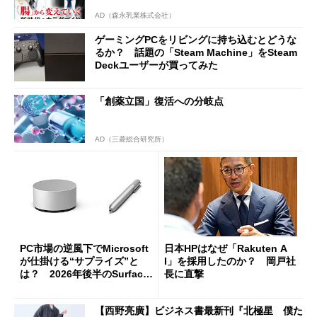
AD（森永乳業株式会社）
ゲーミングPCをリビングに持ち込むとどうな
るか？ 話題の「Steam Machine」をSteam
Deckユーザーが買ってみた
「創薬立国」復活への分岐点
AD（三菱総合研究所）
PC市場の逆風下でMicrosoft
日本HPはなぜ「Rakuten A
が仕掛ける“サプライズ”と
I」を採用したのか？ 岡戸社
は？ 2026年後半のSurface
長に直撃
新製品を予想する
【西野亮廣】ビジネス書最新刊『北極星 僕た