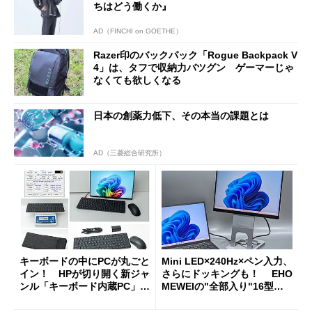
ちはどう働くか』
AD（FINCHI on GOETHE）
Razer印のバックパック「Rogue Backpack V
4」は、タフで収納力バツグン ゲーマーじゃ
なくても欲しくなる
日本の創薬力低下、その本当の課題とは
AD（三菱総合研究所）
キーボードの中にPCが丸ごと
Mini LED×240Hz×ペン入力、
イン！ HPが切り開く新ジャ
さらにドッキングも！ EHO
ンル「キーボード内蔵PC」の
MEWEIの"全部入り"16型モ
使い勝手を徹底検証
バイルディスプレイ「TM-16
0PW」徹底レビュー