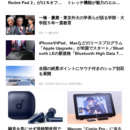
Redmi Pad 2」が11％オフの
トレッチ機能が魅力のエルゴ
2万4980円に
ノミクスチェア「LiberNovo
Omni Gen」を試す
一橋・慶應・東京外大の学長らが語る学部・大
学院５年一貫教育
AD（一橋大学）
iPhoneやiPad、Macなどのリースプログラム
「Apple Upgrade」が米国でスタート／Bluet
ooth LEの新規格「Bluetooth High Data Thr
oughput」が明...
全国の絶景ポイントにサウナ付きのシェア別荘
を展開
AD（COCO VILLA on GOETHE）
騒音を気にせず長時間使用で
Wacom「Cintiq Pro」に迫る