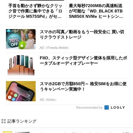
手首を動かさず静かなクリッ
最大毎秒7200MBの高速転送
ク音で作業に集中できる「ロ
が可能な「WD_BLACK 8TB
ジクール M575SPd」がセー
SN850X NVMe ヒートシンク
ルで33％オフの5280円に
付き」が18％オフの17万508
7円に
スマホの写真／動画をもう一段安全に 買い切
りクラウドストレージ
AD（ITmedia Mobile）
FIIO、スティック型デザイン筐体を採用したポ
ータブルオーディオプレーヤー
スマホ2GBで月額850円～ 格安SIMをお得に使
うキャンペーン実施中！
AD（IIJmio）
Recommended by
記事ランキング