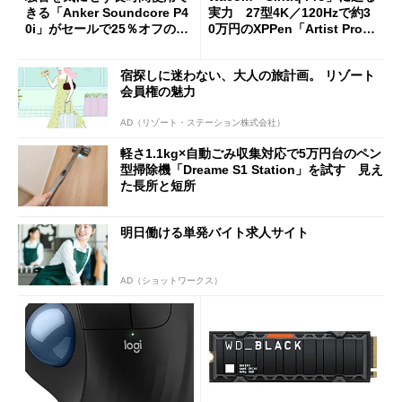
きる「Anker Soundcore P4
実力 27型4K／120Hzで約3
0i」がセールで25％オフの59
0万円のXPPen「Artist Pro 2
90円に
7（Gen 2）」でお絵描きして
分かった魅力と妥協点
宿探しに迷わない、大人の旅計画。 リゾート
会員権の魅力
AD（リゾート・ステーション株式会社）
軽さ1.1kg×自動ごみ収集対応で5万円台のペン
型掃除機「Dreame S1 Station」を試す 見え
た長所と短所
明日働ける単発バイト求人サイト
AD（ショットワークス）