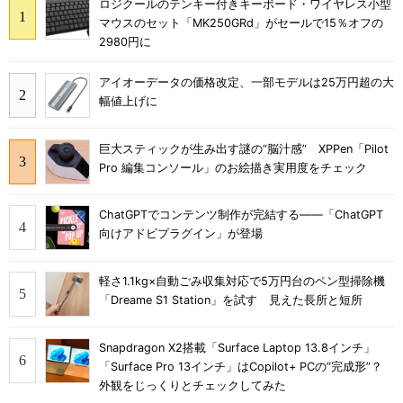
ロジクールのテンキー付きキーボード・ワイヤレス小型
マウスのセット「MK250GRd」がセールで15％オフの
2980円に
アイオーデータの価格改定、一部モデルは25万円超の大
幅値上げに
巨大スティックが生み出す謎の“脳汁感” XPPen「Pilot
Pro 編集コンソール」のお絵描き実用度をチェック
ChatGPTでコンテンツ制作が完結する――「ChatGPT
向けアドビプラグイン」が登場
軽さ1.1kg×自動ごみ収集対応で5万円台のペン型掃除機
「Dreame S1 Station」を試す 見えた長所と短所
Snapdragon X2搭載「Surface Laptop 13.8インチ」
「Surface Pro 13インチ」はCopilot+ PCの“完成形”？
外観をじっくりとチェックしてみた