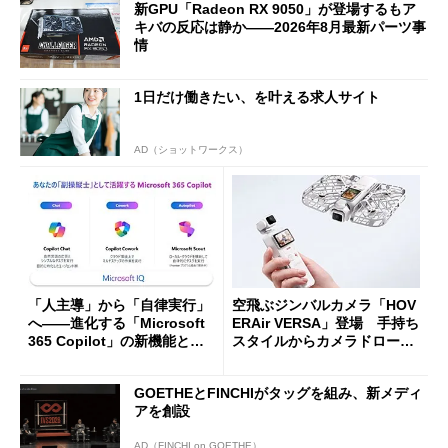
新GPU「Radeon RX 9050」が登場するもア
キバの反応は静か――2026年8月最新パーツ事
情
1日だけ働きたい、を叶える求人サイト
AD（ショットワークス）
「人主導」から「自律実行」
空飛ぶジンバルカメラ「HOV
へ――進化する「Microsoft
ERAir VERSA」登場 手持ち
365 Copilot」の新機能とエ
スタイルからカメラドローン
ージェントAIの現在地
に合体変形
GOETHEとFINCHIがタッグを組み、新メディ
アを創設
AD（FINCHI on GOETHE）