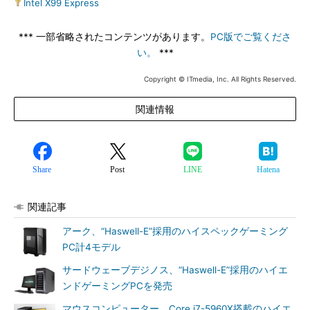
Intel X99 Express
*** 一部省略されたコンテンツがあります。
PC版でご覧くださ
い。
***
Copyright © ITmedia, Inc. All Rights Reserved.
関連情報
Share
Post
LINE
Hatena
関連記事
アーク、“Haswell-E”採用のハイスペックゲーミング
PC計4モデル
サードウェーブデジノス、“Haswell-E”採用のハイエ
ンドゲーミングPCを発売
マウスコンピューター、Core i7-5960X搭載のハイエ