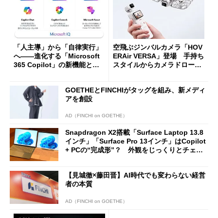
「人主導」から「自律実行」
空飛ぶジンバルカメラ「HOV
へ――進化する「Microsoft
ERAir VERSA」登場 手持ち
365 Copilot」の新機能とエ
スタイルからカメラドローン
ージェントAIの現在地
に合体変形
GOETHEとFINCHIがタッグを組み、新メディ
アを創設
AD（FINCHI on GOETHE）
Snapdragon X2搭載「Surface Laptop 13.8
インチ」「Surface Pro 13インチ」はCopilot
+ PCの“完成形”？ 外観をじっくりとチェッ
クしてみた
【見城徹×藤田晋】AI時代でも変わらない経営
者の本質
AD（FINCHI on GOETHE）