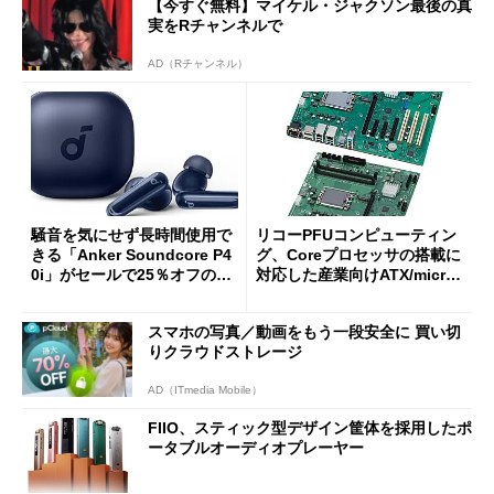
【今すぐ無料】マイケル・ジャクソン最後の真
実をRチャンネルで
AD（Rチャンネル）
騒音を気にせず長時間使用で
リコーPFUコンピューティン
きる「Anker Soundcore P4
グ、Coreプロセッサの搭載に
0i」がセールで25％オフの59
対応した産業向けATX/micro
90円に
ATXマザーボード
スマホの写真／動画をもう一段安全に 買い切
りクラウドストレージ
AD（ITmedia Mobile）
FIIO、スティック型デザイン筐体を採用したポ
ータブルオーディオプレーヤー