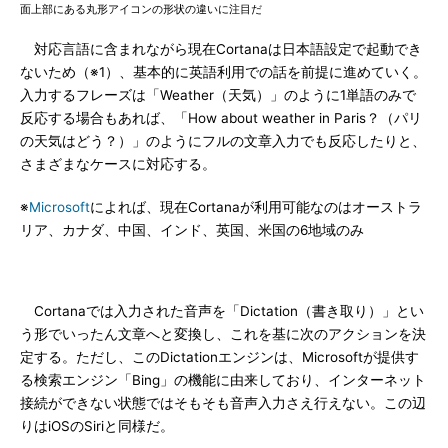
面上部にある丸形アイコンの形状の違いに注目だ
対応言語に含まれながら現在Cortanaは日本語設定で起動でき
ないため（※1）、基本的に英語利用での話を前提に進めていく。
入力するフレーズは「Weather（天気）」のように1単語のみで
反応する場合もあれば、「How about weather in Paris？（パリ
の天気はどう？）」のようにフルの文章入力でも反応したりと、
さまざまなケースに対応する。
※
Microsoft
によれば、現在Cortanaが利用可能なのはオーストラ
リア、カナダ、中国、インド、英国、米国の6地域のみ
Cortanaでは入力された音声を「Dictation（書き取り）」とい
う形でいったん文章へと変換し、これを基に次のアクションを決
定する。ただし、このDictationエンジンは、Microsoftが提供す
る検索エンジン「Bing」の機能に由来しており、インターネット
接続ができない状態ではそもそも音声入力さえ行えない。この辺
りはiOSのSiriと同様だ。