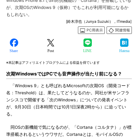
Windows Phone 8.1でSiri対抗機能の「Cortana」を搭載している
が、次期OSのWindows 9（仮称）でもこれが利用可能になるか
もしれない。
[鈴木淳也（Junya Suzuki），ITmedia]
PC用表示
関連情報
Share
Post
LINE
Hatena
※本記事はアフィリエイトプログラムによる収益を得ています
次期WindowsではPCでも音声操作が当たり前になる？
「Windows 9」とも呼ばれるMicrosoftの次期OS（開発コード
名：Threshold）は、果たしてどうなるのか。同社が米サンフラ
ンシスコで開催する「次のWindows」についての発表イベント
が、9月30日（日本時間では10月1日深夜2時から）に迫ってい
る。
同OSの新機能で気になるのが、「Cortana（コルタナ）」が標
準搭載されるというウワサだ。Cortanaとは、モバイルOSの