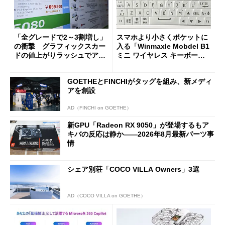
「全グレードで2～3割増し」
スマホより小さくポケットに
の衝撃 グラフィックスカー
入る「Winmaxle Mobdel B1
ドの値上がりラッシュでアキ
ミニ ワイヤレス キーボー
バの購入制限が深刻化
ド」がセールで10％オフの37
94円に
GOETHEとFINCHIがタッグを組み、新メディ
アを創設
AD（FINCHI on GOETHE）
新GPU「Radeon RX 9050」が登場するもア
キバの反応は静か――2026年8月最新パーツ事
情
シェア別荘「COCO VILLA Owners」3選
AD（COCO VILLA on GOETHE）