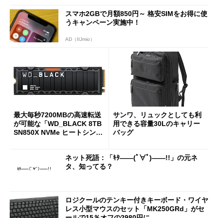
スマホ2GBで月額850円～ 格安SIMをお得に使
うキャンペーン実施中！
AD（IIJmio）
最大毎秒7200MBの高速転送
サンワ、リュックとしても利
が可能な「WD_BLACK 8TB
用できる容量30Lのキャリー
SN850X NVMe ヒートシンク
バッグ
付き」が18％オフの17万508
7円に
ネット死語：「ｷﾀ――(ﾟ∀ﾟ)――!!」の元ネ
タ、知ってる？
ロジクールのテンキー付きキーボード・ワイヤ
レス小型マウスのセット「MK250GRd」がセ
ールで15％オフの2980円に