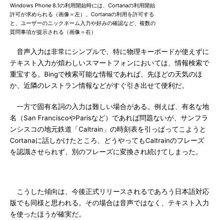
Windows Phone 8.1の利用開始時には、Cortanaの利用開始
許可が求められる（画像＝左）。Cortanaの利用を許可する
と、ユーザーのニックネーム入力や好みの確認など、複数の
質問事項が提示される（画像＝右）
音声入力は非常にシンプルで、特に物理キーボードが使えずに
テキスト入力が煩わしいスマートフォンにおいては、情報検索で
重宝する。Bingで検索可能な情報であれば、先ほどの天気のほ
か、近隣のレストラン情報などがすぐ引き出せて便利だ。
一方で固有名詞の入力は難しい場合がある。例えば、有名な地
名（San FranciscoやParisなど）であれば問題ないが、サンフラ
ンシスコの地元鉄道「Caltrain」の時刻表を引っぱってこようと
Cortanaに話しかけたところ、どうやってもCaltrainのフレーズ
を認識させられず、別のフレーズに変換され続けてしまった。
こうした傾向は、今後正式リリースされるであろう日本語対応
版でも同様と思われる。その場合は音声ではなく、テキスト入力
を使ったほうが確実だ。