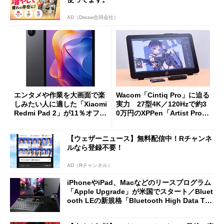
AD（Dreaw合同会社）
エンタメや作業を大画面で楽
Wacom「Cintiq Pro」に迫る
しみたい人に適した「Xiaomi
実力 27型4K／120Hzで約3
Redmi Pad 2」が11％オフの
0万円のXPPen「Artist Pro 2
2万4980円に
7（Gen 2）」でお絵描きして
分かった魅力と妥協点
【ウェザーニュース】無料配信中！Rチャンネ
ルなら登録不要！
AD（Rチャンネル）
iPhoneやiPad、Macなどのリースプログラム
「Apple Upgrade」が米国でスタート／Bluet
ooth LEの新規格「Bluetooth High Data Thr
oughput」が明...