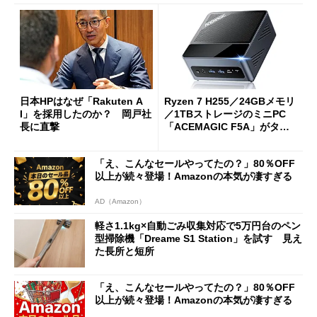
日本HPはなぜ「Rakuten A
Ryzen 7 H255／24GBメモリ
I」を採用したのか？ 岡戸社
／1TBストレージのミニPC
長に直撃
「ACEMAGIC F5A」がタイ
ムセールで41％オフの10万69
98円に
「え、こんなセールやってたの？」80％OFF
以上が続々登場！Amazonの本気が凄すぎる
AD（Amazon）
軽さ1.1kg×自動ごみ収集対応で5万円台のペン
型掃除機「Dreame S1 Station」を試す 見え
た長所と短所
「え、こんなセールやってたの？」80％OFF
以上が続々登場！Amazonの本気が凄すぎる