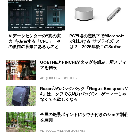
AIデータセンターの“真の実
PC市場の逆風下でMicrosoft
力”を左右する「CPU」 そ
が仕掛ける“サプライズ”と
の復権の背景にあるものと
は？ 2026年後半のSurface
は？
新製品を予想する
GOETHEとFINCHIがタッグを組み、新メディ
アを創設
AD（FINCHI on GOETHE）
Razer印のバックパック「Rogue Backpack V
4」は、タフで収納力バツグン ゲーマーじゃ
なくても欲しくなる
全国の絶景ポイントにサウナ付きのシェア別荘
を展開
AD（COCO VILLA on GOETHE）