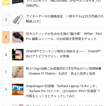
マウスのセット「MK250GRd」がセールで15％オフの
2980円に
アイオーデータの価格改定、一部モデルは25万円超の大
幅値上げに
巨大スティックが生み出す謎の“脳汁感” XPPen「Pilot
Pro 編集コンソール」のお絵描き実用度をチェック
ChatGPTでコンテンツ制作が完結する――「ChatGPT
向けアドビプラグイン」が登場
軽さ1.1kg×自動ごみ収集対応で5万円台のペン型掃除機
「Dreame S1 Station」を試す 見えた長所と短所
Snapdragon X2搭載「Surface Laptop 13.8インチ」
「Surface Pro 13インチ」はCopilot+ PCの“完成形”？
外観をじっくりとチェックしてみた