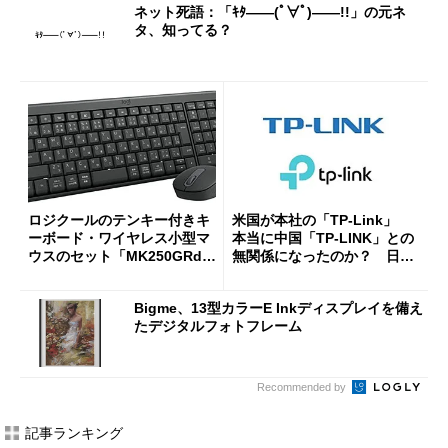
ネット死語：「ｷﾀ――(ﾟ∀ﾟ)――!!」の元ネ
タ、知ってる？
ロジクールのテンキー付きキ
米国が本社の「TP-Link」
ーボード・ワイヤレス小型マ
本当に中国「TP-LINK」との
ウスのセット「MK250GRd」
無関係になったのか？ 日本
がセールで15％オフの2980円
法人に聞く
に
Bigme、13型カラーE Inkディスプレイを備え
たデジタルフォトフレーム
Recommended by
記事ランキング