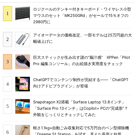
ロジクールのテンキー付きキーボード・ワイヤレス小型
マウスのセット「MK250GRd」がセールで15％オフの
2980円に
アイオーデータの価格改定、一部モデルは25万円超の大
幅値上げに
巨大スティックが生み出す謎の“脳汁感” XPPen「Pilot
Pro 編集コンソール」のお絵描き実用度をチェック
ChatGPTでコンテンツ制作が完結する――「ChatGPT
向けアドビプラグイン」が登場
Snapdragon X2搭載「Surface Laptop 13.8インチ」
「Surface Pro 13インチ」はCopilot+ PCの“完成形”？
外観をじっくりとチェックしてみた
軽さ1.1kg×自動ごみ収集対応で5万円台のペン型掃除機
「Dreame S1 Station」を試す 見えた長所と短所