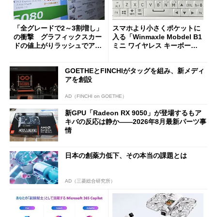
「全グレードで2～3割増し」
スマホより小さくポケットに
の衝撃 グラフィックスカー
入る「Winmaxle Mobdel B1
ドの値上がりラッシュでアキ
ミニ ワイヤレス キーボー
バの購入制限が深刻化
ド」がセールで10％オフの37
94円に
GOETHEとFINCHIがタッグを組み、新メディ
アを創設
AD（FINCHI on GOETHE）
新GPU「Radeon RX 9050」が登場するもア
キバの反応は静か――2026年8月最新パーツ事
情
日本の創薬力低下、その本当の課題とは
AD（三菱総合研究所）