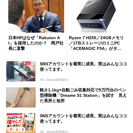
日本HPはなぜ「Rakuten A
Ryzen 7 H255／24GBメモリ
I」を採用したのか？ 岡戸社
／1TBストレージのミニPC
長に直撃
「ACEMAGIC F5A」がタイ
ムセールで41％オフの10万69
98円に
SNSアカウントを着実に成長。実はみんなココ
使ってます。
AD（Dreaw合同会社）
軽さ1.1kg×自動ごみ収集対応で5万円台のペン
型掃除機「Dreame S1 Station」を試す 見え
た長所と短所
SNSアカウントを着実に成長。実はみんなココ
使ってます。
AD（Dreaw合同会社）