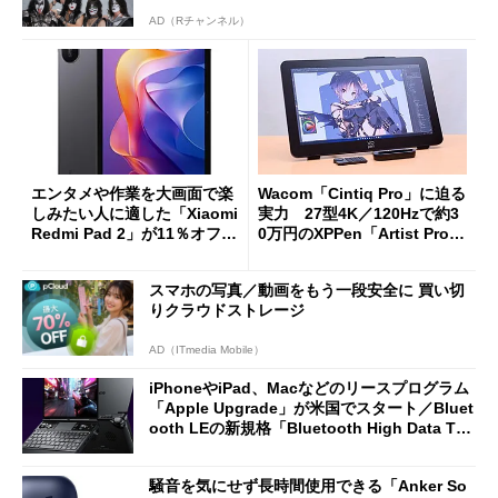
AD（Rチャンネル）
エンタメや作業を大画面で楽
Wacom「Cintiq Pro」に迫る
しみたい人に適した「Xiaomi
実力 27型4K／120Hzで約3
Redmi Pad 2」が11％オフの
0万円のXPPen「Artist Pro 2
2万4980円に
7（Gen 2）」でお絵描きして
分かった魅力と妥協点
スマホの写真／動画をもう一段安全に 買い切
りクラウドストレージ
AD（ITmedia Mobile）
iPhoneやiPad、Macなどのリースプログラム
「Apple Upgrade」が米国でスタート／Bluet
ooth LEの新規格「Bluetooth High Data Thr
oughput」が明...
騒音を気にせず長時間使用できる「Anker So