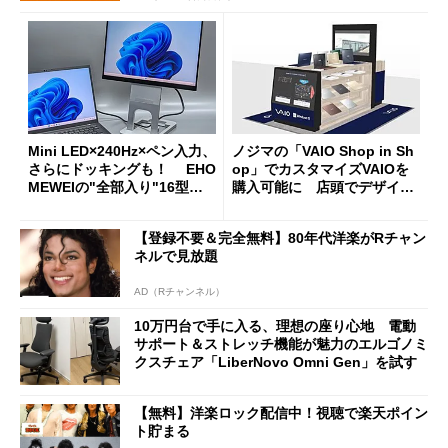
Mini LED×240Hz×ペン入力、
ノジマの「VAIO Shop in Sh
さらにドッキングも！ EHO
op」でカスタマイズVAIOを
MEWEIの"全部入り"16型モ
購入可能に 店頭でデザイン
バイルディスプレイ「TM-16
や質感を確認しながら購入可
0PW」徹底レビュー
能
【登録不要＆完全無料】80年代洋楽がRチャン
ネルで見放題
AD（Rチャンネル）
10万円台で手に入る、理想の座り心地 電動
サポート＆ストレッチ機能が魅力のエルゴノミ
クスチェア「LiberNovo Omni Gen」を試す
【無料】洋楽ロック配信中！視聴で楽天ポイン
ト貯まる