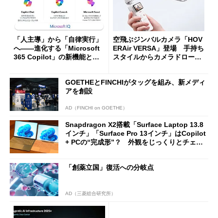
「人主導」から「自律実行」
空飛ぶジンバルカメラ「HOV
へ――進化する「Microsoft
ERAir VERSA」登場 手持ち
365 Copilot」の新機能とエ
スタイルからカメラドローン
ージェントAIの現在地
に合体変形
GOETHEとFINCHIがタッグを組み、新メディ
アを創設
AD（FINCHI on GOETHE）
Snapdragon X2搭載「Surface Laptop 13.8
インチ」「Surface Pro 13インチ」はCopilot
+ PCの“完成形”？ 外観をじっくりとチェッ
クしてみた
「創薬立国」復活への分岐点
AD（三菱総合研究所）