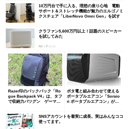
10万円台で手に入る、理想の座り心地 電動
サポート＆ストレッチ機能が魅力のエルゴノミ
クスチェア「LiberNovo Omni Gen」を試す
クラファン5,600万円以上！話題のスピーカー
を試してみた
AD（デノン）
Razer印のバックパック「Ro
ポタ電と組み合わせて使える
gue Backpack V4」は、タフ
ポータブルエアコン「Soraio
で収納力バツグン ゲーマー
ri ポータブルエアコン」がセ
じゃなくても欲しくなる
ールで16％オフの2万9980円
に
SNSアカウントを着実に成長。実はみんなココ
使ってます。