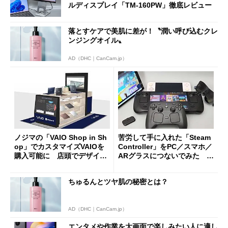
ルディスプレイ「TM-160PW」徹底レビュー
落とすケアで美肌に差が！〝潤い呼び込むクレ
ンジングオイル〟
AD（DHC｜CanCam.jp）
ノジマの「VAIO Shop in Sh
苦労して手に入れた「Steam
op」でカスタマイズVAIOを
Controller」をPC／スマホ／
購入可能に 店頭でデザイン
ARグラスにつないでみた ゲ
や質感を確認しながら購入可
ーム体験や実用性は？
能
ちゅるんとツヤ肌の秘密とは？
AD（DHC｜CanCam.jp）
エンタメや作業を大画面で楽しみたい人に適し