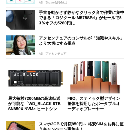
AD（Dreaw合同会社）
手首を動かさず静かなクリック音で作業に集中
できる「ロジクール M575SPd」がセールで3
3％オフの5280円に
アクセンチュアのコンサルが「知識やスキル」
より大切にする視点
AD（アクセンチュア）
最大毎秒7200MBの高速転送
FIIO、スティック型デザイン
が可能な「WD_BLACK 8TB
筐体を採用したポータブルオ
SN850X NVMe ヒートシンク
ーディオプレーヤー
付き」が18％オフの17万508
7円に
スマホ2GBで月額850円～ 格安SIMをお得に使
うキャンペーン実施中！