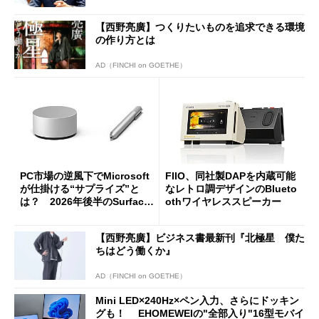
【西野亮廣】つくりたいものを追求できる環境
の作り方とは
AD（FINCHI on GOETHE）
PC市場の逆風下でMicrosoft
FIIO、同社製DAPを内蔵可能
が仕掛ける“サプライズ”と
なレトロ調デザインのBlueto
は？ 2026年後半のSurface
othワイヤレススピーカー
新製品を予想する
【西野亮廣】ビジネス書最新刊『北極星 僕た
ちはどう働くか』
AD（FINCHI on GOETHE）
Mini LED×240Hz×ペン入力、さらにドッキン
グも！ EHOMEWEIの"全部入り"16型モバイ