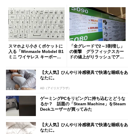
スマホより小さくポケットに
「全グレードで2～3割増し」
入る「Winmaxle Mobdel B1
の衝撃 グラフィックスカー
ミニ ワイヤレス キーボー
ドの値上がりラッシュでアキ
ド」がセールで10％オフの37
バの購入制限が深刻化
94円に
【大人気】ひんやり冷感寝具で快適な睡眠をあ
なたに。
AD（アイリスプラザ）
ゲーミングPCをリビングに持ち込むとどうな
るか？ 話題の「Steam Machine」をSteam
Deckユーザーが買ってみた
【大人気】ひんやり冷感寝具で快適な睡眠をあ
なたに。