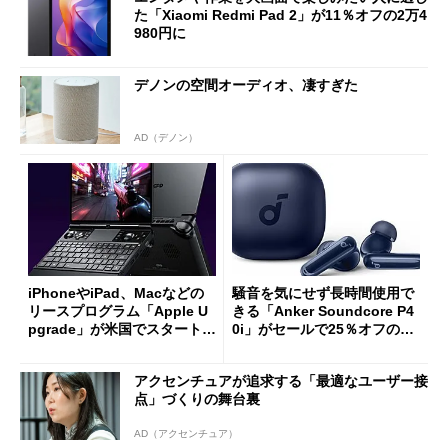
た「Xiaomi Redmi Pad 2」が11％オフの2万4
980円に
デノンの空間オーディオ、凄すぎた
AD（デノン）
iPhoneやiPad、Macなどの
騒音を気にせず長時間使用で
リースプログラム「Apple U
きる「Anker Soundcore P4
pgrade」が米国でスタート／
0i」がセールで25％オフの59
Bluetooth LEの新規格「Blu
90円に
etooth High Data Throughp
アクセンチュアが追求する「最適なユーザー接
ut」が明...
点」づくりの舞台裏
AD（アクセンチュア）