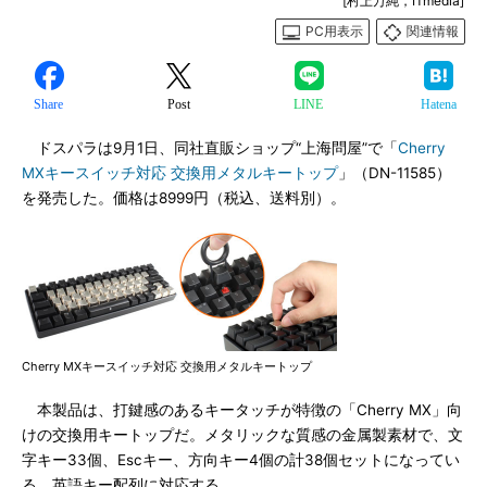
[村上万純，ITmedia]
PC用表示
関連情報
Share
Post
LINE
Hatena
ドスパラは9月1日、同社直販ショップ“上海問屋”で「
Cherry
MXキースイッチ対応 交換用メタルキートップ
」（DN-11585）
を発売した。価格は8999円（税込、送料別）。
Cherry MXキースイッチ対応 交換用メタルキートップ
本製品は、打鍵感のあるキータッチが特徴の「Cherry MX」向
けの交換用キートップだ。メタリックな質感の金属製素材で、文
字キー33個、Escキー、方向キー4個の計38個セットになってい
る。英語キー配列に対応する。