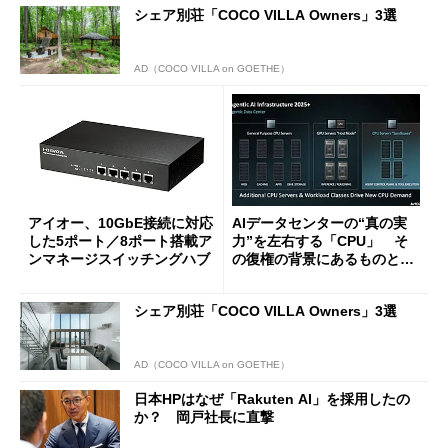
シェア別荘「COCO VILLA Owners」3選
AD（COCO VILLA on GOETHE）
アイオー、10GbE接続に対応
AIデータセンターの“真の実
した5ポート／8ポート搭載ア
力”を左右する「CPU」 そ
ンマネージスイッチングハブ
の復権の背景にあるものと
は？
シェア別荘「COCO VILLA Owners」3選
AD（COCO VILLA on GOETHE）
日本HPはなぜ「Rakuten AI」を採用したの
か？ 岡戸社長に直撃