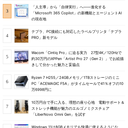
「人主導」から「自律実行」へ――進化する
「Microsoft 365 Copilot」の新機能とエージェントAI
の現在地
テプラ、PC接続にも対応したラベルプリンタ「テプラ
PRO」新モデル
Wacom「Cintiq Pro」に迫る実力 27型4K／120Hzで
約30万円のXPPen「Artist Pro 27（Gen 2）」でお絵描
きして分かった魅力と妥協点
Ryzen 7 H255／24GBメモリ／1TBストレージのミニ
PC「ACEMAGIC F5A」がタイムセールで41％オフの10
万6998円に
10万円台で手に入る、理想の座り心地 電動サポート＆
ストレッチ機能が魅力のエルゴノミクスチェア
「LiberNovo Omni Gen」を試す
Windows 11は8GBメモリでも快適に使えるようにな