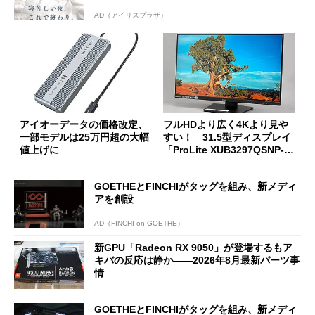
AD（アイリスプラザ）
アイオーデータの価格改定、
フルHDより広く4Kより見や
一部モデルは25万円超の大幅
すい！ 31.5型ディスプレイ
値上げに
「ProLite XUB3297QSNP-B
1J」がテレワークにピッタリ
な理由
GOETHEとFINCHIがタッグを組み、新メディ
アを創設
AD（FINCHI on GOETHE）
新GPU「Radeon RX 9050」が登場するもア
キバの反応は静か――2026年8月最新パーツ事
情
GOETHEとFINCHIがタッグを組み、新メディ