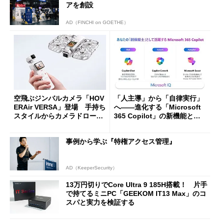
アを創設
AD（FINCHI on GOETHE）
空飛ぶジンバルカメラ「HOV
「人主導」から「自律実行」
ERAir VERSA」登場 手持ち
へ――進化する「Microsoft
スタイルからカメラドローン
365 Copilot」の新機能とエ
に合体変形
ージェントAIの現在地
事例から学ぶ『特権アクセス管理』
AD（KeeperSecurity）
13万円切りでCore Ultra 9 185H搭載！ 片手
で持てるミニPC「GEEKOM IT13 Max」のコ
スパと実力を検証する