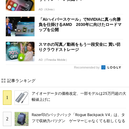
AD（IIJmio）
「AIハイパースケール」でNVIDIAに真っ向勝
負を仕掛けるAMD 2030年に向けたロードマ
ップを公開
スマホの写真／動画をもう一段安全に 買い切
りクラウドストレージ
AD（ITmedia Mobile）
Recommended by
記事ランキング
アイオーデータの価格改定、一部モデルは25万円超の大
幅値上げに
Razer印のバックパック「Rogue Backpack V4」は、タ
フで収納力バツグン ゲーマーじゃなくても欲しくなる