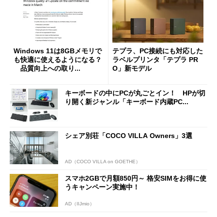
Windows 11は8GBメモリで
テプラ、PC接続にも対応した
も快適に使えるようになる？
ラベルプリンタ「テプラ PR
品質向上への取り...
O」新モデル
キーボードの中にPCが丸ごとイン！ HPが切
り開く新ジャンル「キーボード内蔵PC...
シェア別荘「COCO VILLA Owners」3選
AD（COCO VILLA on GOETHE）
スマホ2GBで月額850円～ 格安SIMをお得に使
うキャンペーン実施中！
AD（IIJmio）