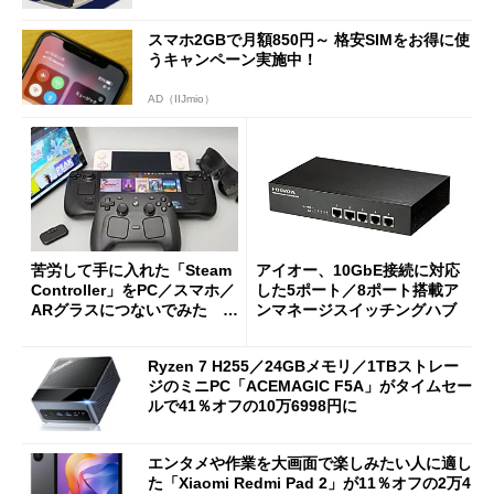
スマホ2GBで月額850円～ 格安SIMをお得に使
うキャンペーン実施中！
AD（IIJmio）
苦労して手に入れた「Steam
アイオー、10GbE接続に対応
Controller」をPC／スマホ／
した5ポート／8ポート搭載ア
ARグラスにつないでみた ゲ
ンマネージスイッチングハブ
ーム体験や実用性は？
Ryzen 7 H255／24GBメモリ／1TBストレー
ジのミニPC「ACEMAGIC F5A」がタイムセー
ルで41％オフの10万6998円に
エンタメや作業を大画面で楽しみたい人に適し
た「Xiaomi Redmi Pad 2」が11％オフの2万4