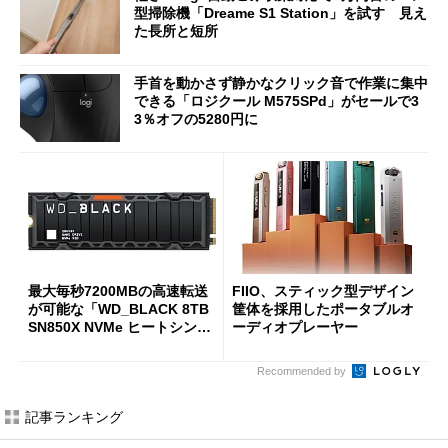
型掃除機「Dreame S1 Station」を試す 見え
た長所と短所
手首を動かさず静かなクリック音で作業に集中
できる「ロジクール M575SPd」がセールで3
3％オフの5280円に
最大毎秒7200MBの高速転送
FIIO、スティック型デザイン
が可能な「WD_BLACK 8TB
筐体を採用したポータブルオ
SN850X NVMe ヒートシンク
ーディオプレーヤー
付き」が18％オフの17万508
7円に
Recommended by
記事ランキング