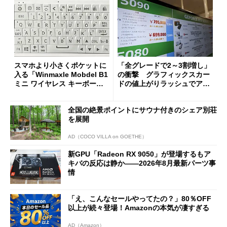
スマホより小さくポケットに
「全グレードで2～3割増し」
入る「Winmaxle Mobdel B1
の衝撃 グラフィックスカー
ミニ ワイヤレス キーボー
ドの値上がりラッシュでアキ
ド」がセールで10％オフの37
バの購入制限が深刻化
94円に
全国の絶景ポイントにサウナ付きのシェア別荘
を展開
AD（COCO VILLA on GOETHE）
新GPU「Radeon RX 9050」が登場するもア
キバの反応は静か――2026年8月最新パーツ事
情
「え、こんなセールやってたの？」80％OFF
以上が続々登場！Amazonの本気が凄すぎる
AD（Amazon）