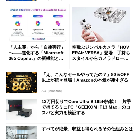
「人主導」から「自律実行」
空飛ぶジンバルカメラ「HOV
へ――進化する「Microsoft
ERAir VERSA」登場 手持ち
365 Copilot」の新機能とエ
スタイルからカメラドローン
ージェントAIの現在地
に合体変形
「え、こんなセールやってたの？」80％OFF
以上が続々登場！Amazonの本気が凄すぎる
AD（Amazon）
13万円切りでCore Ultra 9 185H搭載！ 片手
で持てるミニPC「GEEKOM IT13 Max」のコ
スパと実力を検証する
すべてが絶景、収益も得られるその仕組みとは