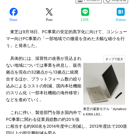
Share
Post
LINE
Hatena
東芝は9月18日、PC事業の安定的黒字化に向けて、コンシュー
マー向けPC事業の「一部地域での撤退を含めた大幅な縮小を行
う」と発表した。
具体的には、採算性の改善が見込まれ
ない地域については事業を終息し、販売
拠点を現在の32拠点から13拠点に統廃
合するほか、プラットフォーム数の絞り
込みによるコストの削減、国内本社機能
のスリム化（一部本社機能の海外移管）
などを進めていく。
東芝の最新モデル「dynaboo
これに伴い、製造部門を除き国内外で
k KIRA L93」
PC事業に関わる従業員総数の約20％強
に相当する約900名を2014年度中に削減し、2013年度比で200億
円以上の固定費削減を図る。