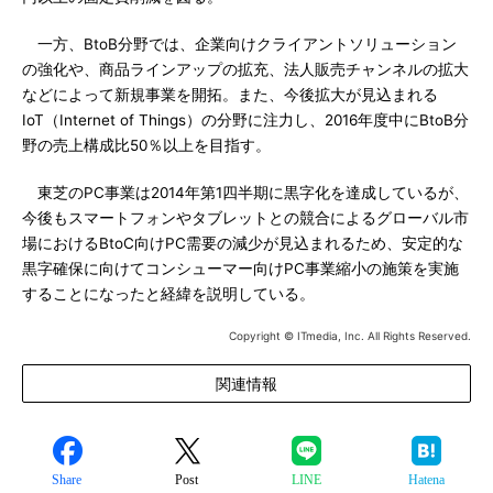
一方、BtoB分野では、企業向けクライアントソリューション
の強化や、商品ラインアップの拡充、法人販売チャンネルの拡大
などによって新規事業を開拓。また、今後拡大が見込まれる
IoT（Internet of Things）の分野に注力し、2016年度中にBtoB分
野の売上構成比50％以上を目指す。
東芝のPC事業は2014年第1四半期に黒字化を達成しているが、
今後もスマートフォンやタブレットとの競合によるグローバル市
場におけるBtoC向けPC需要の減少が見込まれるため、安定的な
黒字確保に向けてコンシューマー向けPC事業縮小の施策を実施
することになったと経緯を説明している。
Copyright © ITmedia, Inc. All Rights Reserved.
関連情報
Share
Post
LINE
Hatena