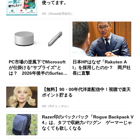
使ってます。
AD（Dreaw合同会社）
PC市場の逆風下でMicrosoft
日本HPはなぜ「Rakuten A
が仕掛ける“サプライズ”と
I」を採用したのか？ 岡戸社
は？ 2026年後半のSurface
長に直撃
新製品を予想する
【無料】90・00年代洋楽配信中！視聴で楽天
ポイント貯まる
AD（Rチャンネル）
Razer印のバックパック「Rogue Backpack V
4」は、タフで収納力バツグン ゲーマーじゃ
なくても欲しくなる