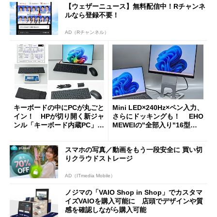
【ウェザーニュース】無料配信中！Rチャンネ
ルなら登録不要！
AD（Rチャンネル）
キーボードの中にPCが丸ごと
Mini LED×240Hz×ペン入力、
イン！ HPが切り開く新ジャ
さらにドッキングも！ EHO
ンル「キーボード内蔵PC」の
MEWEIの"全部入り"16型モ
使い勝手を徹底検証
バイルディスプレイ「TM-16
0PW」徹底レビュー
スマホの写真／動画をもう一段安全に 買い切
りクラウドストレージ
AD（ITmedia Mobile）
ノジマの「VAIO Shop in Shop」でカスタマ
イズVAIOを購入可能に 店頭でデザインや質
感を確認しながら購入可能