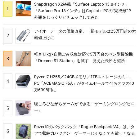
Snapdragon X2搭載「Surface Laptop 13.8インチ」
「Surface Pro 13インチ」はCopilot+ PCの“完成形”？
外観をじっくりとチェックしてみた
アイオーデータの価格改定、一部モデルは25万円超の大
幅値上げに
軽さ1.1kg×自動ごみ収集対応で5万円台のペン型掃除機
「Dreame S1 Station」を試す 見えた長所と短所
Ryzen 7 H255／24GBメモリ／1TBストレージのミニ
PC「ACEMAGIC F5A」がタイムセールで41％オフの10
万6998円に
寝ころびながらゲームができる「ゲーミングロングピロ
ー」
Razer印のバックパック「Rogue Backpack V4」は、タ
フで収納力バツグン ゲーマーじゃなくても欲しくなる