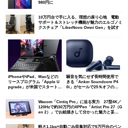
980円に
10万円台で手に入る、理想の座り心地 電動
サポート＆ストレッチ機能が魅力のエルゴノミ
クスチェア「LiberNovo Omni Gen」を試す
iPhoneやiPad、Macなどの
騒音を気にせず長時間使用で
リースプログラム「Apple U
きる「Anker Soundcore P4
pgrade」が米国でスタート／
0i」がセールで25％オフの59
Bluetooth LEの新規格「Blu
90円に
etooth High Data Throughp
Wacom「Cintiq Pro」に迫る実力 27型4K／
ut」が明...
120Hzで約30万円のXPPen「Artist Pro 27（G
en 2）」でお絵描きして分かった魅力と妥協
点
軽さ1.1kg×自動ごみ収集対応で5万円台のペン