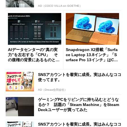
AD（COCO VILLA on GOETHE）
AIデータセンターの“真の実
Snapdragon X2搭載「Surfa
力”を左右する「CPU」 そ
ce Laptop 13.8インチ」「S
の復権の背景にあるものと
urface Pro 13インチ」はCop
は？
ilot+ PCの“完成形”？ 外観
をじっくりとチェックしてみ
SNSアカウントを着実に成長。実はみんなココ
た
使ってます。
AD（Dreaw合同会社）
ゲーミングPCをリビングに持ち込むとどうな
るか？ 話題の「Steam Machine」をSteam
Deckユーザーが買ってみた
SNSアカウントを着実に成長。実はみんなココ