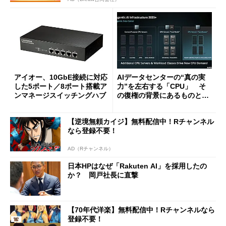
アイオー、10GbE接続に対応
AIデータセンターの“真の実
した5ポート／8ポート搭載ア
力”を左右する「CPU」 そ
ンマネージスイッチングハブ
の復権の背景にあるものと
は？
【逆境無頼カイジ】無料配信中！Rチャンネル
なら登録不要！
AD（Rチャンネル）
日本HPはなぜ「Rakuten AI」を採用したの
か？ 岡戸社長に直撃
【70年代洋楽】無料配信中！Rチャンネルなら
登録不要！