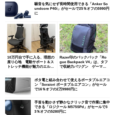
騒音を気にせず長時間使用できる「Anker So
undcore P40i」がセールで25％オフの5990円
に
10万円台で手に入る、理想の
Razer印のバックパック「Ro
座り心地 電動サポート＆ス
gue Backpack V4」は、タフ
トレッチ機能が魅力のエルゴ
で収納力バツグン ゲーマー
ノミクスチェア「LiberNovo
じゃなくても欲しくなる
Omni Gen」を試す
ポタ電と組み合わせて使えるポータブルエアコ
ン「Soraiori ポータブルエアコン」がセール
で16％オフの2万9980円に
手首を動かさず静かなクリック音で作業に集中
できる「ロジクール M575SPd」がセールで3
3％オフの5280円に