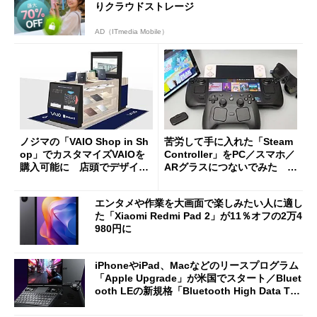
りクラウドストレージ
AD（ITmedia Mobile）
ノジマの「VAIO Shop in Sh
苦労して手に入れた「Steam
op」でカスタマイズVAIOを
Controller」をPC／スマホ／
購入可能に 店頭でデザイン
ARグラスにつないでみた ゲ
や質感を確認しながら購入可
ーム体験や実用性は？
能
エンタメや作業を大画面で楽しみたい人に適し
た「Xiaomi Redmi Pad 2」が11％オフの2万4
980円に
iPhoneやiPad、Macなどのリースプログラム
「Apple Upgrade」が米国でスタート／Bluet
ooth LEの新規格「Bluetooth High Data Thr
oughput」が明...