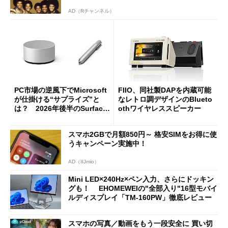
AD（Rチャンネル）
PC市場の逆風下でMicrosoft
FIIO、同社製DAPを内蔵可能
が仕掛ける“サプライズ”と
なレトロ調デザインのBlueto
は？ 2026年後半のSurface
othワイヤレススピーカー
新製品を予想する
スマホ2GBで月額850円～ 格安SIMをお得に使
うキャンペーン実施中！
AD（IIJmio）
Mini LED×240Hz×ペン入力、さらにドッキン
グも！ EHOMEWEIの"全部入り"16型モバイ
ルディスプレイ「TM-160PW」徹底レビュー
スマホの写真／動画をもう一段安全に 買い切