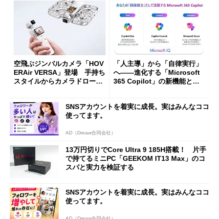
空飛ぶジンバルカメラ「HOV
「人主導」から「自律実行」
ERAir VERSA」登場 手持ち
へ――進化する「Microsoft
スタイルからカメラドローン
365 Copilot」の新機能とエ
に合体変形
ージェントAIの現在地
SNSアカウントを着実に成長。実はみんなココ
使ってます。
AD（Dreaw合同会社）
13万円切りでCore Ultra 9 185H搭載！ 片手
で持てるミニPC「GEEKOM IT13 Max」のコ
スパと実力を検証する
SNSアカウントを着実に成長。実はみんなココ
使ってます。
AD（Dreaw合同会社）