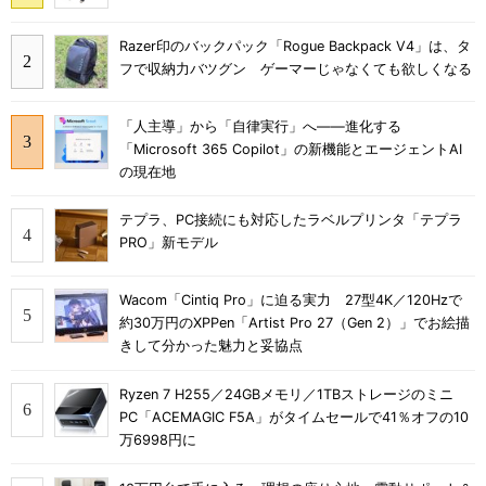
Razer印のバックパック「Rogue Backpack V4」は、タ
フで収納力バツグン ゲーマーじゃなくても欲しくなる
「人主導」から「自律実行」へ――進化する
「Microsoft 365 Copilot」の新機能とエージェントAI
の現在地
テプラ、PC接続にも対応したラベルプリンタ「テプラ
PRO」新モデル
Wacom「Cintiq Pro」に迫る実力 27型4K／120Hzで
約30万円のXPPen「Artist Pro 27（Gen 2）」でお絵描
きして分かった魅力と妥協点
Ryzen 7 H255／24GBメモリ／1TBストレージのミニ
PC「ACEMAGIC F5A」がタイムセールで41％オフの10
万6998円に