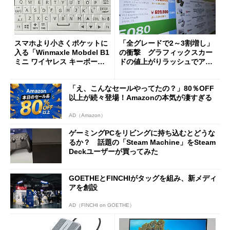
スマホより小さくポケットに
「全グレードで2～3割増し」
入る「Winmaxle Mobdel B1
の衝撃 グラフィックスカー
ミニ ワイヤレス キーボー
ドの値上がりラッシュでアキ
ド」がセールで10％オフの37
バの購入制限が深刻化
94円に
「え、こんなセールやってたの？」80％OFF
以上が続々登場！Amazonの本気が凄すぎる
AD（Amazon）
ゲーミングPCをリビングに持ち込むとどうな
るか？ 話題の「Steam Machine」をSteam
Deckユーザーが買ってみた
GOETHEとFINCHIがタッグを組み、新メディ
アを創設
AD（FINCHI on GOETHE）