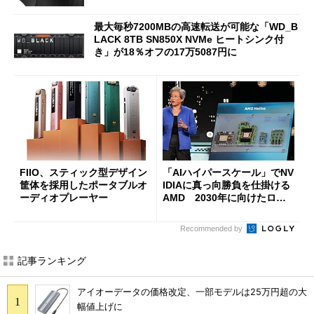
最大毎秒7200MBの高速転送が可能な「WD_B
LACK 8TB SN850X NVMe ヒートシンク付
き」が18％オフの17万5087円に
FIIO、スティック型デザイン
「AIハイパースケール」でNV
筐体を採用したポータブルオ
IDIAに真っ向勝負を仕掛ける
ーディオプレーヤー
AMD 2030年に向けたロー
ドマップを公開
Recommended by
記事ランキング
アイオーデータの価格改定、一部モデルは25万円超の大
幅値上げに