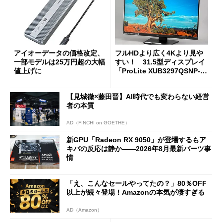
アイオーデータの価格改定、
フルHDより広く4Kより見や
一部モデルは25万円超の大幅
すい！ 31.5型ディスプレイ
値上げに
「ProLite XUB3297QSNP-B
1J」がテレワークにピッタリ
な理由
【見城徹×藤田晋】AI時代でも変わらない経営
者の本質
AD（FINCHI on GOETHE）
新GPU「Radeon RX 9050」が登場するもア
キバの反応は静か――2026年8月最新パーツ事
情
「え、こんなセールやってたの？」80％OFF
以上が続々登場！Amazonの本気が凄すぎる
AD（Amazon）