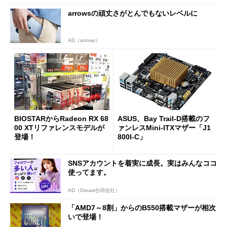
arrowsの頑丈さがとんでもないレベルに
AD（arrows）
BIOSTARからRadeon RX 68
ASUS、Bay Trail-D搭載のフ
00 XTリファレンスモデルが
ァンレスMini-ITXマザー「J1
登場！
800I-C」
SNSアカウントを着実に成長。実はみんなココ
使ってます。
AD（Dreaw合同会社）
「AMD7～8割」からのB550搭載マザーが相次
いで登場！