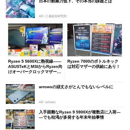
日本の創薬力低下、その本当の課題とは
AD（三菱総合研究所）
Ryzen 5 5600Xに熱視線――
Ryzen 7000のボトルネック
ASUSTeKとMSIからRyzen向
は対応マザーの供給にあり！
けオーバークロックマザーボ
ードが登場
arrowsの頑丈さがとんでもないレベルに
AD（arrows）
入手困難なRyzen 9 5900Xが複数店に入荷―
―でも枯渇が多発する年末年始事情