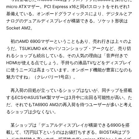
micro ATXマザー。PCI Express x16と同x1スロットをそれぞれ1
基備えている。オンボードグラフィックスにより、デジタルとア
ナログのデュアルディスプレイが構築できる。ソケット形状は
Socket AM2。
初のAMD 690Gマザーということもあり、売れ行きは上々のよ
うだ。TSUKUMO eX.やパソコンショップ・アークなど、売り切
れるショップも続出している。その人気の理由は「音声付きで
HDMIが使える点でしょう。手持ちの液晶TVなどをディスプレイ
に使うニーズは高まっています。オンボード機能が豊富になのも
魅力ですね」（クレバリー1号店）。
再入荷の目処が立っているショップはないが、同チップを搭載
するECSやASUSTeK製マザーは3月中に出回る可能性が高い。た
だ、それでもTA690G AM2の再入荷を待つユーザーが多いと考え
るショップは少なくない。
某ショップは「デュアルディスプレイが構築できる690Gを搭
載して、1万円以下というのはお値打ちすぎる。BIOSTARはブラ