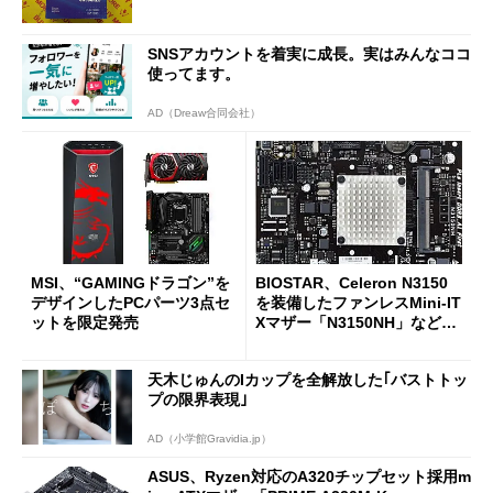
SNSアカウントを着実に成長。実はみんなココ
使ってます。
AD（Dreaw合同会社）
MSI、“GAMINGドラゴン”を
BIOSTAR、Celeron N3150
デザインしたPCパーツ3点セ
を装備したファンレスMini-IT
ットを限定発売
Xマザー「N3150NH」など2
製品
天木じゅんのIカップを全解放した｢バストトッ
プの限界表現｣
AD（小学館Gravidia.jp）
ASUS、Ryzen対応のA320チップセット採用m