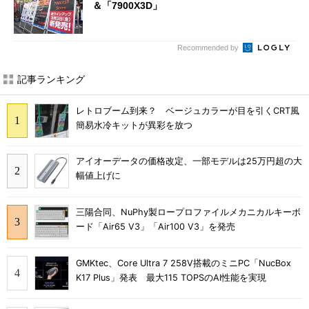
＆「7900X3D」
Recommended by
記事ランキング
レトロブーム到来？ ベージュカラーが目を引くCRT風
簡易水冷キットが異彩を放つ
アイオーデータの価格改定、一部モデルは25万円超の大
幅値上げに
三陽合同、NuPhy製ロープロファイルメカニカルキーボ
ード「Air65 V3」「Air100 V3」を発売
GMKtec、Core Ultra 7 258V搭載のミニPC「NucBox
K17 Plus」発表 最大115 TOPSのAI性能を実現