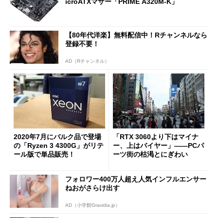
icroATXマザー「PRIME A320M-K」
【80年代洋楽】無料配信中！Rチャンネルなら
登録不要！
AD（Rチャンネル）
2020年7月にバルク品で登場
「RTX 3060より下はマイナ
の「Ryzen 3 4300G」がリテ
ー、上はバイヤー」――PCパ
ール版で単品販売！
ーツ街の枯渇とにぎわい
フォロワー400万人超え人気インフルエンサー
ねおがさらけ出す
AD（小学館Gravidia.jp）