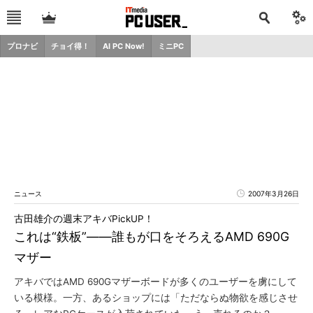
プロナビ
チョイ得！
AI PC Now!
ミニPC
ニュース
2007年3月26日
古田雄介の週末アキバPickUP！
これは“鉄板”――誰もが口をそろえるAMD 690G
マザー
アキバではAMD 690Gマザーボードが多くのユーザーを虜にして
いる模様。一方、あるショップには「ただならぬ物欲を感じさせ