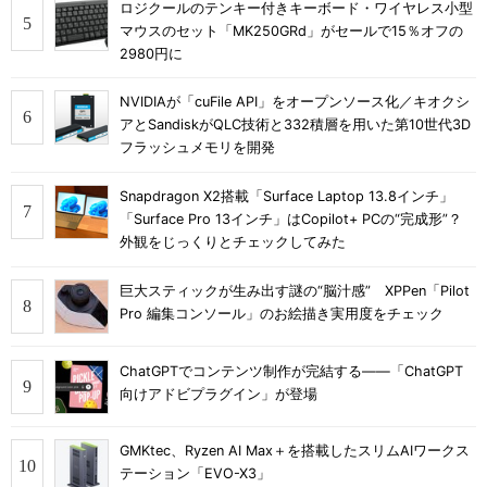
ロジクールのテンキー付きキーボード・ワイヤレス小型
マウスのセット「MK250GRd」がセールで15％オフの
2980円に
NVIDIAが「cuFile API」をオープンソース化／キオクシ
アとSandiskがQLC技術と332積層を用いた第10世代3D
フラッシュメモリを開発
Snapdragon X2搭載「Surface Laptop 13.8インチ」
「Surface Pro 13インチ」はCopilot+ PCの“完成形”？
外観をじっくりとチェックしてみた
巨大スティックが生み出す謎の“脳汁感” XPPen「Pilot
Pro 編集コンソール」のお絵描き実用度をチェック
ChatGPTでコンテンツ制作が完結する――「ChatGPT
向けアドビプラグイン」が登場
GMKtec、Ryzen AI Max＋を搭載したスリムAIワークス
テーション「EVO-X3」