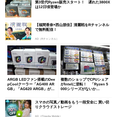
第3世代Ryzen販売スタート！ 遅れた3800X
は12日頃登場か
【福間香奈×西山朋佳】清麗戦をRチャンネル
で無料配信！
AD（Rチャンネル）
ARGB LEDファン搭載のDee
複数のショップでCPUシェア
pCoolクーラー「AG400 AR
がIntelに逆転！ 「Ryzen 5
GB」「AG620 ARGB」がデ
000シリーズがないか
ビュー
ら……」
スマホの写真／動画をもう一段安全に 買い切
りクラウドストレージ
AD（ITmedia Mobile）