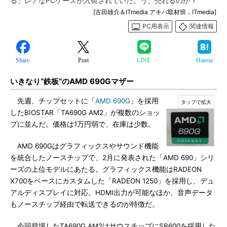
る」レアなPCケースが入荷されていた。う、売れるのか？
[古田雄介＆ITmedia アキバ取材班，ITmedia]
PC用表示
関連情報
Share
Post
LINE
Hatena
いきなり“鉄板”のAMD 690Gマザー
先週、チップセットに「
AMD 690G
」を採用
したBIOSTAR「TA690G AM2」が複数のショッ
プに並んだ。価格は1万円弱で、在庫は少数。
AMD 690Gはグラフィックスやサウンド機能
を統合したノースチップで、2月に発表された「AMD 690」シリ
ーズの上位モデルにあたる。グラフィックス機能はRADEON
X700をベースにカスタムした「RADEON 1250」を採用し、デュ
アルディスプレイに対応。HDMI出力が可能なほか、音声データ
もノースチップ経由で転送できるのが特徴だ。
今回登場したTA690G AM2はサウスチップにSB600を採用した