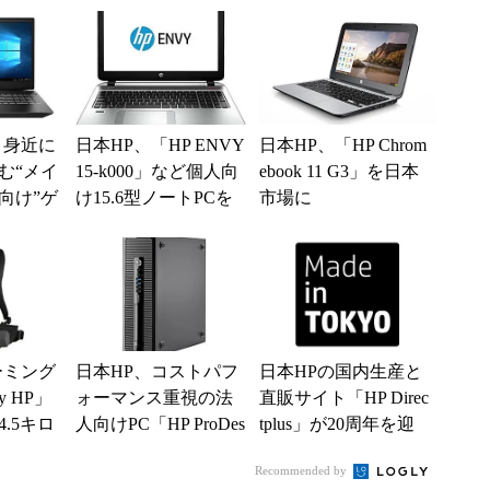
！【ヤ
機...
.
り身近に
日本HP、「HP ENVY
日本HP、「HP Chrom
む“メイ
15-k000」など個人向
ebook 11 G3」を日本
向け”ゲ
け15.6型ノートPCを
市場に
 Pavi
発売
ーミング
日本HP、コストパフ
日本HPの国内生産と
y HP」
ォーマンス重視の法
直販サイト「HP Direc
.5キロ
人向けPC「HP ProDes
tplus」が20周年を迎
ク型VR
k 400 G1 SF」
えロゴを刷新
Recommended by