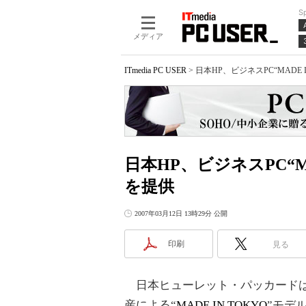
S
メディア
ITmedia PC USER
>
日本HP、ビジネスPC“MADE 
日本HP、ビジネスPC“M
を提供
2007年03月12日 13時29分 公開
印刷
見る
日本ヒューレット・パッカードは
産による“
MADE IN TOKYO
”モデ