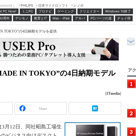
ponsord｜
日本マイクロソフト
レノボ
PHILIPS
ミニPC
プロナビ
ゲーミング
クリエイター
Windows 10終了
AI PC Now!
30周年
デジモノ
教育とIT
Mac・iPad
アキバ
PCパーツの道
チョイ得
IN TOKYO”の4日納期モデルを提供
アク
ADE IN TOKYO”の4日納期モデル
[
ITmedia
]
Share
3月12日、同社昭島工場生
ルのビジネス向けデスクト