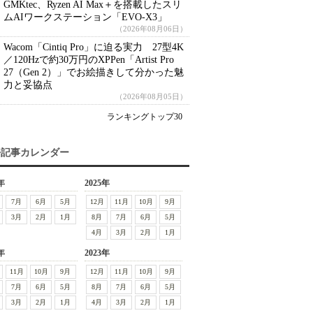
GMKtec、Ryzen AI Max＋を搭載したスリ
ムAIワークステーション「EVO-X3」
（2026年08月06日）
Wacom「Cintiq Pro」に迫る実力 27型4K
／120Hzで約30万円のXPPen「Artist Pro
27（Gen 2）」でお絵描きして分かった魅
力と妥協点
（2026年08月05日）
ランキングトップ30
去記事カレンダー
年
2025年
7月
6月
5月
12月
11月
10月
9月
3月
2月
1月
8月
7月
6月
5月
4月
3月
2月
1月
年
2023年
11月
10月
9月
12月
11月
10月
9月
7月
6月
5月
8月
7月
6月
5月
3月
2月
1月
4月
3月
2月
1月