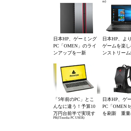
m)
室」デビュー
マハミュージ..
日本HP、ゲーミング
日本HP、よ
PC「OMEN」のライ
ゲームを楽し
ンアップを一新
ンストリーム
ーミングPC「HP
lion G...
「5年前のPC」とこ
日本HP、ゲ
んなに違う！予算10
PC「OMEN b
万円台前半で実現す
を刷新 重量4
PR(ITmedia PC USER)
る快適PCライフ
のバックパッ
PC「P...