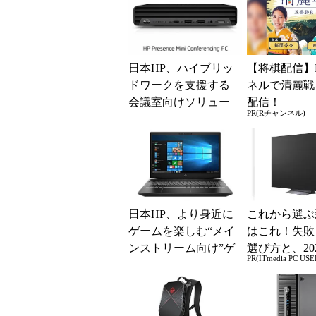
日本HP、ハイブリッ
【将棋配信】
ドワークを支援する
ネルで清麗戦
会議室向けソリュー
配信！
PR(Rチャンネル)
ションを発表
日本HP、より身近に
これから選ぶ
ゲームを楽しむ“メイ
はこれ！失敗
ンストリーム向け”ゲ
選び方と、20
PR(ITmedia PC USE
ーミングPC「HP Pavi
の一押しモデ
lion G...