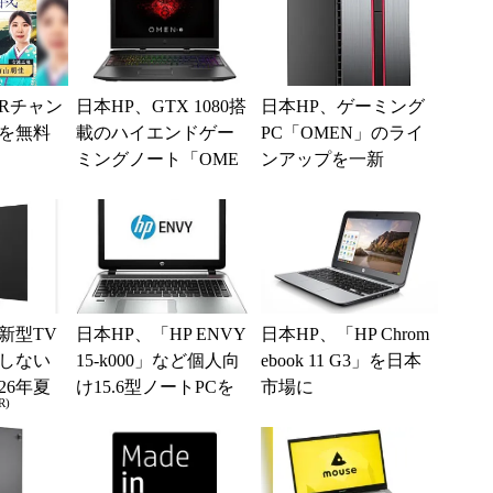
Rチャン
日本HP、GTX 1080搭
日本HP、ゲーミング
を無料
載のハイエンドゲー
PC「OMEN」のライ
ミングノート「OME
ンアップを一新
N X by HP 17」など2
機...
新型TV
日本HP、「HP ENVY
日本HP、「HP Chrom
しない
15-k000」など個人向
ebook 11 G3」を日本
26年夏
け15.6型ノートPCを
市場に
R)
ル
発売