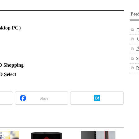
Fee
sktop PC）
hopping
elect
Share