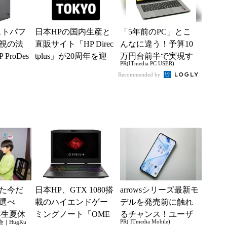
ストパフ
日本HPの国内生産と
「5年前のPC」とこ
視の法
直販サイト「HP Direc
んなに違う！予算10
ProDes
tplus」が20周年を迎
万円台前半で実現す
PR(ITmedia PC USER)
えロゴを刷新
る快適PCライフ
Recommended by
た今だ
日本HP、GTX 1080搭
arrowsシリーズ最新モ
選べ
載のハイエンドゲー
デルを発売前に触れ
年生夏休
ミングノート「OME
るチャンス！ユーザ
PR( ITmedia Mobile)
｜HugKu
楽教
N X by HP 17」など2
ー座談会開催