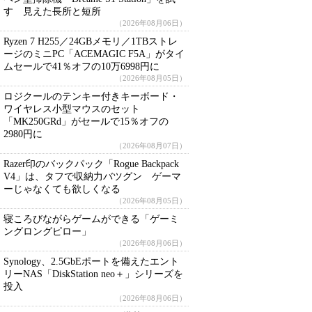
す 見えた長所と短所
（2026年08月06日）
Ryzen 7 H255／24GBメモリ／1TBストレ
ージのミニPC「ACEMAGIC F5A」がタイ
ムセールで41％オフの10万6998円に
（2026年08月05日）
ロジクールのテンキー付きキーボード・
ワイヤレス小型マウスのセット
「MK250GRd」がセールで15％オフの
2980円に
（2026年08月07日）
Razer印のバックパック「Rogue Backpack
V4」は、タフで収納力バツグン ゲーマ
ーじゃなくても欲しくなる
（2026年08月05日）
寝ころびながらゲームができる「ゲーミ
ングロングピロー」
（2026年08月06日）
Synology、2.5GbEポートを備えたエント
リーNAS「DiskStation neo＋」シリーズを
投入
（2026年08月06日）