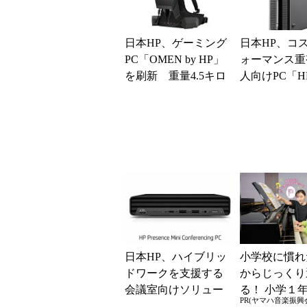
日本HP、ゲーミング
日本HP、コ
PC「OMEN by HP」
ォーマンス重
を刷新 重量4.5キロ
人向けPC「HP 
のバックパック型VR
k 400 G1 SF」
PC「P...
日本HP、ハイブリッ
小学校に慣れ
ドワークを支援する
からじっくり
会議室向けソリュー
る！ 小学１
PR(ヤマハ音楽振興会
ションを発表
みからの「音