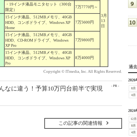
・19インチ液晶モニタセット（300台
7万7770円～
限定）
3月
15インチ液晶、512MBメモリ、40GB
13
7万5600円
HDD、コンボドライブ、Windows XP
日
Home
15インチ液晶、512MBメモリ、40GB
7万9800円
HDD、CD-ROMドライブ、Windows
XP Pro
15インチ液晶、512MBメモリ、40GB
8万4000円
HDD、コンボドライブ、Windows XP
Pro
過
Copyright © ITmedia, Inc. All Rights Reserved.
2026
- PR -
こんなに違う！予算10万円台前半で実現
8月
4月
2024
12月
この記事の関連情報
8月
4月