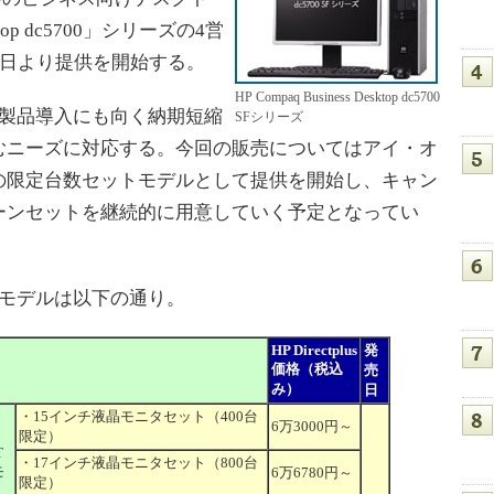
sktop dc5700」シリーズの4営
3日より提供を開始する。
HP Compaq Business Desktop dc5700
製品導入にも向く納期短縮
SFシリーズ
むニーズに対応する。今回の販売についてはアイ・オ
の限定台数セットモデルとして提供を開始し、キャン
ーンセットを継続的に用意していく予定となってい
モデルは以下の通り。
HP Directplus
発
価格（税込
売
み）
日
・15インチ液晶モニタセット（400台
6万3000円～
限定）
T
・17インチ液晶モニタセット（800台
モ
6万6780円～
限定）