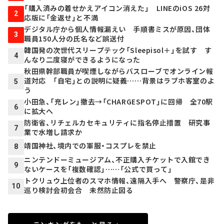
「購入済みの着せかえアイコン消えた」 LINEのiOS 26対
2
応版に「金返せ」と不満
デジタル庁から個人情報漏えい 手順書ミスが原因、団体
3
職員150人分の氏名など誤送付
韓国発の次世代スリープテック「Sleepisol＋」を試す す
4
んなり二度寝ができるようになった
秋田県幹部職員が喫煙しながらバスローブでオンライン報
道対応 「自宅」との説明に疑義……背景はラブホ客室のよ
5
う
小田急、「充レン」撤去→「CHARGESPOT」に回帰 全70駅
6
に拡大へ
防衛省、リチェルカセキュリティに指名停止措置 研究事
7
業で水増し請求か
靖国神社、境内での軍服・コスプレを禁止
8
ニンテンドーミュージアム、不正購入チケットで入館でき
9
ないケースを「複数確認」……「公式で買って」
トクリュウ上位者のスマホ情報、遠隔入手へ 警察庁、是非
10
巡り検討会初会合 未然防止図る