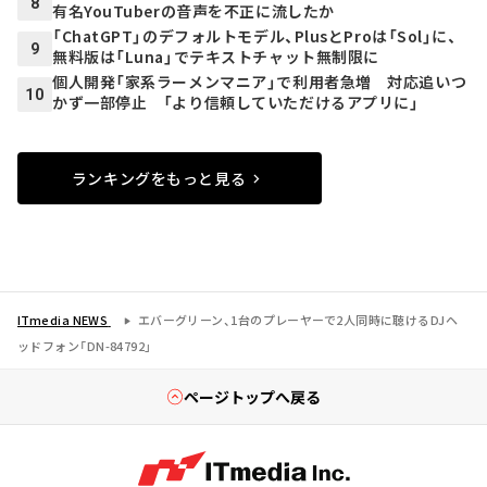
8
有名YouTuberの音声を不正に流したか
「ChatGPT」のデフォルトモデル、PlusとProは「Sol」に、
9
無料版は「Luna」でテキストチャット無制限に
個人開発「家系ラーメンマニア」で利用者急増 対応追いつ
10
かず一部停止 「より信頼していただけるアプリに」
ランキングをもっと見る
ITmedia NEWS
エバーグリーン、1台のプレーヤーで2人同時に聴けるDJヘ
ッドフォン「DN-84792」
ページトップへ戻る