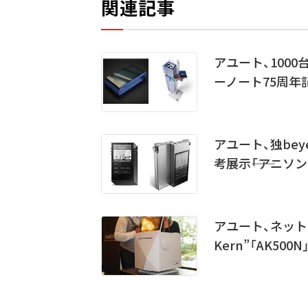
関連記事
アユート、1000台
ーノート75周年
アユート、独bey
考展示――「アニソン
アユート、ネットワ
Kern”「AK50