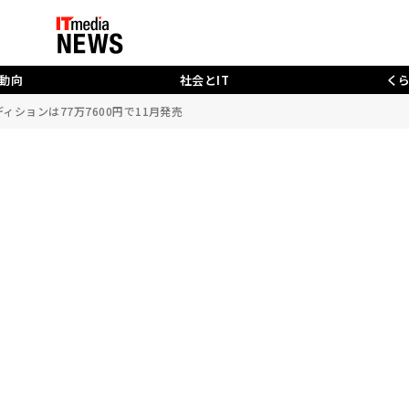
動向
社会とIT
く
ディションは77万7600円で11月発売