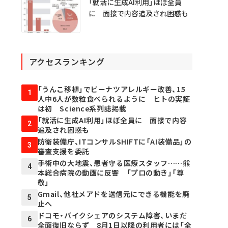
「就活に生成AI利用」ほぼ全員
に 面接で内容追及され困惑も
アクセスランキング
「うんこ移植」でピーナツアレルギー改善、15
1
人中6人が数粒食べられるように ヒトの実証
は初 Science系列誌掲載
「就活に生成AI利用」ほぼ全員に 面接で内容
2
追及され困惑も
防衛装備庁、ITコンサルSHIFTに「AI装備品」の
3
審査支援を委託
手術中の大地震、患者守る医療スタッフ……熊
4
本総合病院の動画に反響 「プロの動き」「尊
敬」
Gmail、他社メアドを送信元にできる機能を廃
5
止へ
ドコモ・バイクシェアのシステム障害、いまだ
6
全面復旧ならず 8月1日以降の利用者には「全