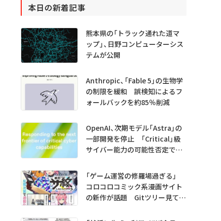
本日の新着記事
熊本県の「トラック通れた道マ
ップ」、日野コンピューターシス
テムが公開
Anthropic、「Fable 5」の生物学
の制限を緩和 誤検知によるフ
ォールバックを約85％削減
OpenAI、次期モデル「Astra」の
一部開発を停止 「Critical」級
サイバー能力の可能性否定でき
ず
「ゲーム運営の修羅場過ぎる」
コロコロコミック系漫画サイト
の新作が話題 Gitツリー見てガ
チャ不具合の犯人探し