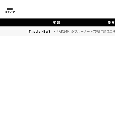
メディア
速報
業界
ITmedia NEWS
「AK240」のブルーノート75周年記念エ