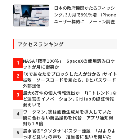
日本の政府機関かたるフィッシ
ング、3カ月で991％増 iPhone
ユーザー標的に ノートン調査
アクセスランキング
NASA「確率100％」 SpaceXの使用済みロケ
1
ットが月に衝突か
「Xであなたをブロックした人が分かる」サイト
2
拡散 ソースコードを見たら、IDとパスワード
外部送信
最大6万件の個人情報流出か 「ITトレンド」な
3
ど運営のイノベーション、GitHubの認証情報
漏えいで
ワークマン、実は画像生成AIを導入していた
4
間に合わない商品撮影を代替 アプリ通知開
封も1.5倍
農水省の“クソダサ”ポスター話題 「AIよりよ
5
っぽど良い」の声も 担当者に狙いを聞いた