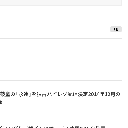
PR
sic、鼓童の「永遠」を独占ハイレゾ配信決定――2014年12月の
録
ライアングルデザインのオーディオ用NASを発売