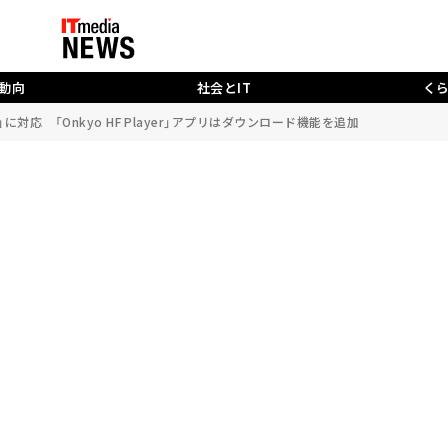
動向
社会とIT
く
い」に対応 「Onkyo HF Player」アプリはダウンロード機能を追加