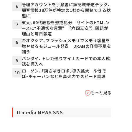
管理アカウントを手順書に誤記載――東芝テック、
6
顧客情報38万件が特定の1社から閲覧できる状
態に
東大、60代教授を懲戒処分 サイトのHTMLソ
7
ースに“不適切な言葉” 「六四天安門」問題が
理由と毎日報道
キオクシア、フラッシュメモリでメモリ容量を
8
増やせるモジュール発表 DRAMの容量不足を
補う
バンダイ、トレカ巡りマイナカードでの本人確
9
認を導入へ
ローソン、「鍋さばきロボ」導入拡大 やきそ
10
ば・チャーハンなどを高火力でスピード調理
もっと見る
ITmedia NEWS SNS