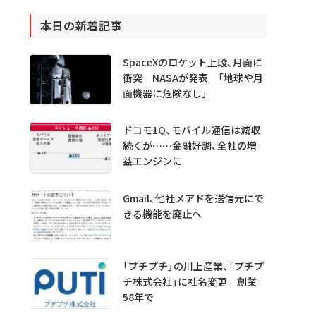
本日の新着記事
SpaceXのロケット上段、月面に
衝突 NASAが発表 「地球や月
面機器に危険なし」
ドコモ1Q、モバイル通信は減収
続くが……金融好調、全社の増
益エンジンに
Gmail、他社メアドを送信元にで
きる機能を廃止へ
「プチプチ」の川上産業、「プチプ
チ株式会社」に社名変更 創業
58年で