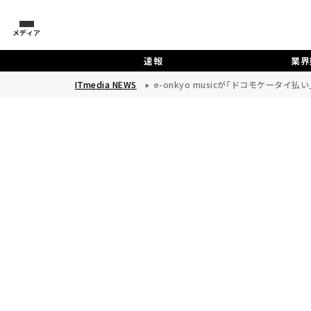
メディア
速報
業界
ITmedia NEWS
e-onkyo musicが「ドコモケータイ払