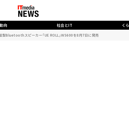
動向
社会とIT
く
luetoothスピーカー「UE ROLL」WS600を8月7日に発売