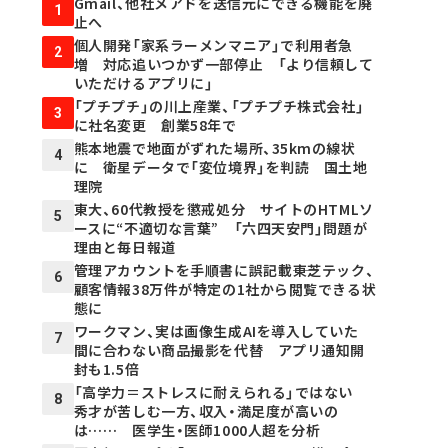
Gmail、他社メアドを送信元にできる機能を廃
1
止へ
個人開発「家系ラーメンマニア」で利用者急
2
増 対応追いつかず一部停止 「より信頼して
いただけるアプリに」
「プチプチ」の川上産業、「プチプチ株式会社」
3
に社名変更 創業58年で
熊本地震で地面がずれた場所、35kmの線状
4
に 衛星データで「変位境界」を判読 国土地
理院
東大、60代教授を懲戒処分 サイトのHTMLソ
5
ースに“不適切な言葉” 「六四天安門」問題が
理由と毎日報道
管理アカウントを手順書に誤記載――東芝テック、
6
顧客情報38万件が特定の1社から閲覧できる状
態に
ワークマン、実は画像生成AIを導入していた
7
間に合わない商品撮影を代替 アプリ通知開
封も1.5倍
「高学力＝ストレスに耐えられる」ではない
8
秀才が苦しむ一方、収入・満足度が高いの
は…… 医学生・医師1000人超を分析