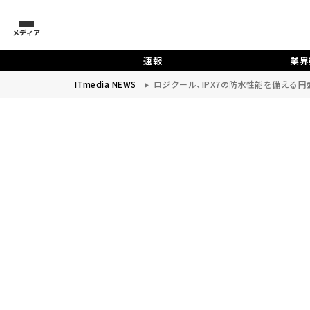
メディア
速報
業界
ITmedia NEWS
ロジクール、IPX7の防水性能を備える円盤型B