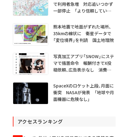
で利用者急増 対応追いつかず
一部停止 「より信頼していた
だけるアプリに」
熊本地震で地面がずれた場所、
35kmの線状に 衛星データで
「変位境界」を判読 国土地理院
写真加工アプリ「SNOW」にステ
マで措置命令 報酬付きでX投
稿依頼、広告表示なし 消費者
庁
SpaceXのロケット上段、月面に
衝突 NASAが発表 「地球や月
面機器に危険なし」
アクセスランキング