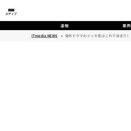
メディア
速報
業界
ITmedia NEWS
海外ドラマのイッキ見はこれで決まり！ 