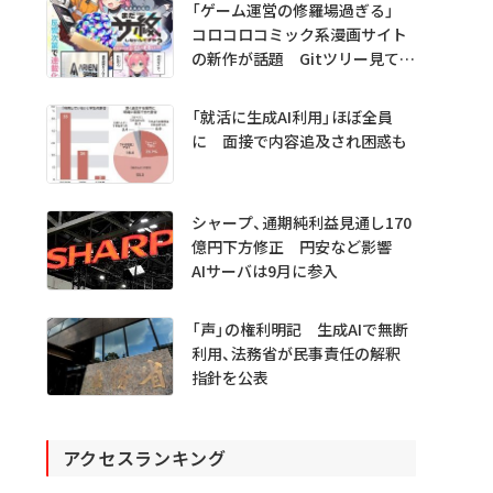
「ゲーム運営の修羅場過ぎる」
コロコロコミック系漫画サイト
の新作が話題 Gitツリー見てガ
チャ不具合の犯人探し
「就活に生成AI利用」ほぼ全員
に 面接で内容追及され困惑も
シャープ、通期純利益見通し170
億円下方修正 円安など影響
AIサーバは9月に参入
「声」の権利明記 生成AIで無断
利用、法務省が民事責任の解釈
指針を公表
アクセスランキング