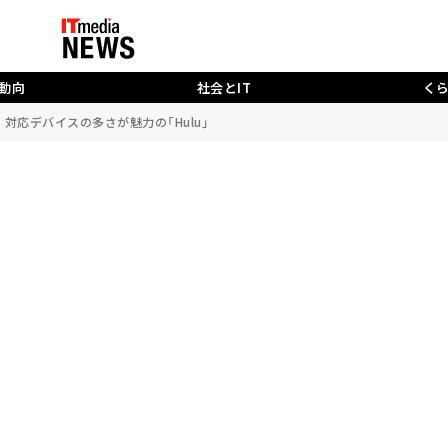
動向
社会とIT
く
対応デバイスの多さが魅力の「Hulu」