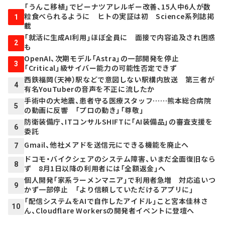
「うんこ移植」でピーナツアレルギー改善、15人中6人が数
粒食べられるように ヒトの実証は初 Science系列誌掲
1
載
「就活に生成AI利用」ほぼ全員に 面接で内容追及され困惑
2
も
OpenAI、次期モデル「Astra」の一部開発を停止
3
「Critical」級サイバー能力の可能性否定できず
西鉄福岡（天神）駅などで意図しない駅構内放送 第三者が
4
有名YouTuberの音声を不正に流したか
手術中の大地震、患者守る医療スタッフ……熊本総合病院
5
の動画に反響 「プロの動き」「尊敬」
防衛装備庁、ITコンサルSHIFTに「AI装備品」の審査支援を
6
委託
Gmail、他社メアドを送信元にできる機能を廃止へ
7
ドコモ・バイクシェアのシステム障害、いまだ全面復旧なら
8
ず 8月1日以降の利用者には「全額返金」へ
個人開発「家系ラーメンマニア」で利用者急増 対応追いつ
9
かず一部停止 「より信頼していただけるアプリに」
「配信システムをAIで自作したアイドル」こと宮本佳林さ
10
ん、Cloudflare Workersの開発者イベントに登壇へ