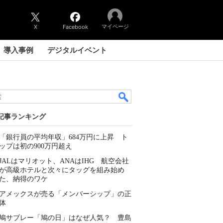
マイページ
X
Facebook
導入事例
デジタルイベント
記事ランキング
「銀行員の平均年収」684万円に上昇 ト
ップは初の900万円超え
JALはマリオット、ANAはIHG 航空会社
が高級ホテルと次々にタッグを組み始め
た、納得のワケ
アメックスが売る「メンバーシップ」の正
体
鳩サブレー「鳩の日」はなぜ人気？ 豊島