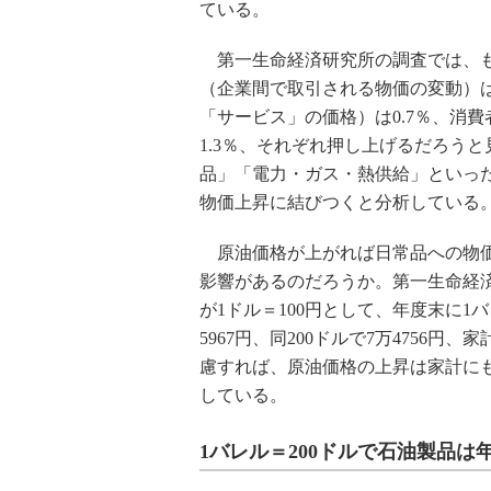
ている。
第一生命経済研究所の調査では、もし
（企業間で取引される物価の変動）は
「サービス」の価格）は0.7％、消
1.3％、それぞれ押し上げるだろう
品」「電力・ガス・熱供給」といっ
物価上昇に結びつくと分析している
原油価格が上がれば日常品への物価
影響があるのだろうか。第一生命経済
が1ドル＝100円として、年度末に1バレ
5967円、同200ドルで7万4756
慮すれば、原油価格の上昇は家計に
している。
1バレル＝200ドルで石油製品は