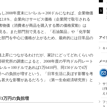
2008年度末に1バレル＝200ドルになれば、企業物価
2.8％、企業向けサービス価格（企業間で取引される
費者物価（消費者が商品を購入する際の価格変動）は
と見る。また部門別で見ると、「石油製品」や「化学製
た部門を中心に価格が上がるため、最終的には日常品の
アイ
。
キ
上昇につながるわけだが、家計にどってどれくらいの
研究所の調査によると、2008年度の平均ドル円レート
メー
ル＝100ドルであれば1万6410円、同150ドルで4万
円、家計への負担が増すという。「日常生活に及ぼす影響を考
も甚大な影響があるだろう」（第一生命経済研究所）と
サ
げ
え
年3万円の負担増
フ
入