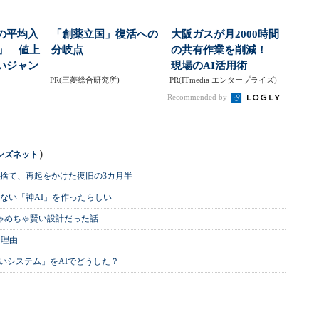
の平均入
「創薬立国」復活への
大阪ガスが月2000時間
円」 値上
分岐点
の共有作業を削減！
いジャン
現場のAI活用術
PR(三菱総合研究所)
PR(ITmedia エンタープライズ)
Recommended by
）
ンズネット
を捨て、再起をかけた復旧の3カ月半
ない「神AI」を作ったらしい
めちゃめちゃ賢い設計だった話
む理由
いシステム」をAIでどうした？