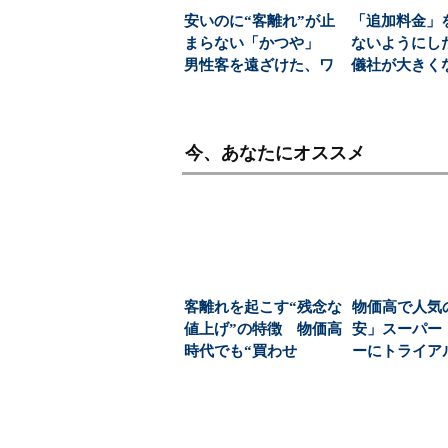
安いのに“客離れ”が止
「追加料金」
まらない「かつや」
ないようにし
男性客を遠ざけた、ワ
儀社が大きく
ンコインの壁とは？...
(1/6)
今、あなたにオススメ
客離れを起こす“残念な
物価高で人気
値上げ”の特徴 物価高
安」スーパー
時代でも“買わせ
ーにトライア
る”「値付け」の方程...
の強みは？：
介...