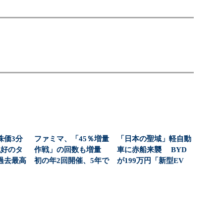
株価3分
ファミマ、「45％増量
「日本の聖域」軽自動
絶好のタ
作戦」の回数も増量
車に赤船来襲 BYD
過去最高
初の年2回開催、5年で
が199万円「新型EV
社...
売り上げ2倍超（...
軽」で仕掛ける一...