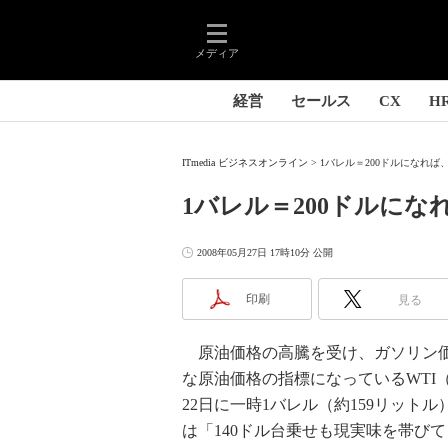
メディア
経営
セールス
CX
H
ITmedia ビジネスオンライン
1バレル＝200ドルになれば、
1バレル＝200ドルにな
2008年05月27日 17時10分 公開
印刷
見る
原油価格の高騰を受け、ガソリン価
な原油価格の指標になっているWTI
22日に一時1バレル（約159リット
は「140ドル台乗せも現実味を帯び