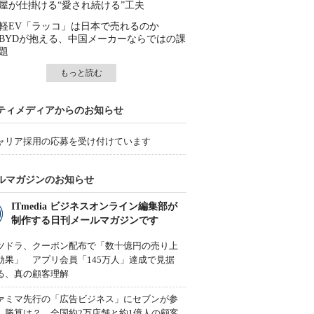
屋が仕掛ける“愛され続ける”工夫
軽EV「ラッコ」は日本で売れるのか
BYDが抱える、中国メーカーならではの課
題
もっと読む
ティメディアからのお知らせ
ャリア採用の応募を受け付けています
ルマガジンのお知らせ
ITmedia ビジネスオンライン編集部が
制作する日刊メールマガジンです
ツドラ、クーポン配布で「数十億円の売り上
効果」 アプリ会員「145万人」達成で見据
る、真の顧客理解
ァミマ先行の「広告ビジネス」にセブンが参
、勝算は？ 全国約2万店舗と約1億人の顧客