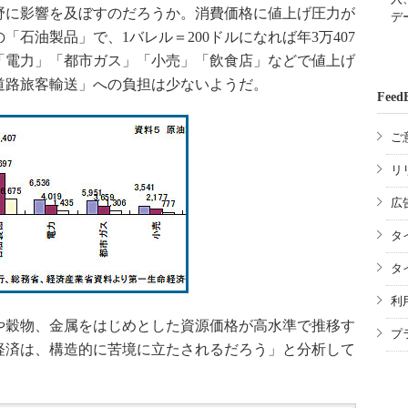
に影響を及ぼすのだろうか。消費価格に値上げ圧力が
デ
石油製品」で、1バレル＝200ドルになれば年3万407
「電力」「都市ガス」「小売」「飲食店」などで値上げ
道路旅客輸送」への負担は少ないようだ。
Feed
ご
リ
広
タ
タ
利
穀物、金属をはじめとした資源価格が高水準で推移す
プ
経済は、構造的に苦境に立たされるだろう」と分析して