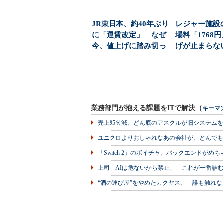
JR東日本、約40年ぶり
レジャー施設
に「運賃改定」 なぜ
場料「1768
今、値上げに踏み切っ
げが止まらな
たのか？（1/3...
ルは？
業務部門が抱える課題をITで解決（
キーマ
売上95％減、どん底のアスクルが旧システム
ユニクロよりおしゃれなあの会社が、とんでも
「Switch 2」のボイチャ、バックエンドが
上司「AIは危ないから禁止」 これが一番詰
“酒の運び屋”をやめたカクヤス、「誰も触れな