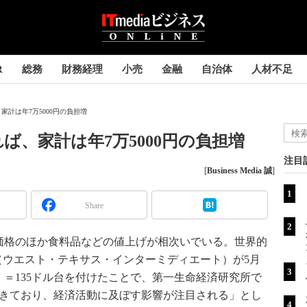
R
総務
財務経理
小売
金融
自治体
人材不足
家計は年7万5000円の負担増
れば、家計は年7万5000円の負担増
注目
[
Business Media 誠
]
Share
格のほか食料品などの値上げが相次いでいる。世界的
（ウエスト・テキサス・インターミディエート）が5月
ル）＝135ドル台を付けたことで、第一生命経済研究所で
てきており、経済活動に及ぼす影響が注目される」とし