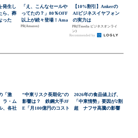
を発生し
「え、こんなセールや
【10%割引】Ankerの
たら、葬
ってたの？」80％OFF
AIビジネスイヤフォン
なった
以上が続々登場！Ama
の実力は
PR(Amazon)
zonの本気が...
PR(ITmedia ビジネスオンライ
ン)
Recommended by
の「激
“中東リスク長期化”の
2026年の食品値上げ、
 ラ・ム
影響は？ 鉄鋼大手JF
「中東情勢」要因が2割
ル、各社
E「月100億円のコスト
超 ナフサ高騰の影響
長浜淳之
負担」試算 ...
広がる