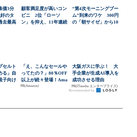
株価3分
顧客満足度が高いコン
“第4次モーニングブー
絶好のタ
ビニ 2位「ローソ
ム”到来のワケ 300円
過去最高
ン」を抑え、11年連続
の「朝サイゼ」から10
社...
1位になったのは？（...
00円超の「...
プセルト
「え、こんなセールや
大阪ガスに学ぶ！ 大
める」自
ってたの？」80％OFF
手企業が生成AI導入を
親子向け
以上が続々登場！Ama
成功させる理由
PR(Amazon)
大狙う
zonの本気が...
PR(ITmedia エンタープライズ)
Recommended by