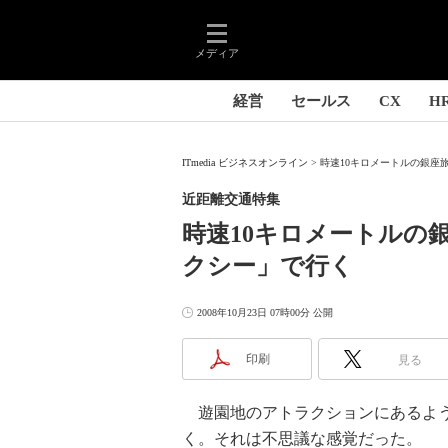
メディア
経営
セールス
CX
H
ITmedia ビジネスオンライン
時速10キロメートルの銀座旅
近距離交通特集
時速10キロメートルの
クシー」で行く
2008年10月23日 07時00分 公開
印刷
見る
遊園地のアトラクションにあるよう
く。それは不思議な感覚だった。