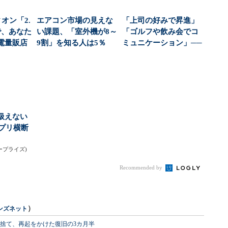
オン「2.
エアコン市場の見えな
「上司の好みで昇進」
で、あなた
い課題、「室外機が8～
「ゴルフや飲み会でコ
電量販店
9割」を知る人は5％
ミュニケーション」──
..
パナソニック調査...
会社をむしばむ“お...
扱えない
アプリ横断
ンタープライズ)
Recommended by
）
ンズネット
を捨て、再起をかけた復旧の3カ月半