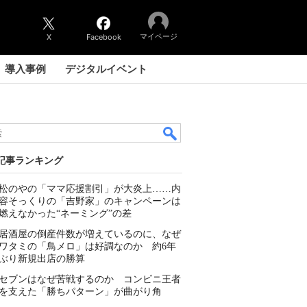
マイページ
X
Facebook
導入事例
デジタルイベント
記事ランキング
松のやの「ママ応援割引」が大炎上……内
容そっくりの「吉野家」のキャンペーンは
燃えなかった“ネーミング”の差
居酒屋の倒産件数が増えているのに、なぜ
ワタミの「鳥メロ」は好調なのか 約6年
ぶり新規出店の勝算
セブンはなぜ苦戦するのか コンビニ王者
を支えた「勝ちパターン」が曲がり角