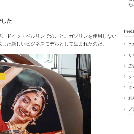
た
でした」
Feed
年、ドイツ・ベルリンでのこと。ガソリンを使用しない
載した新しいビジネスモデルとして生まれたのだ。
ご
リ
広
タ
タ
利
プ