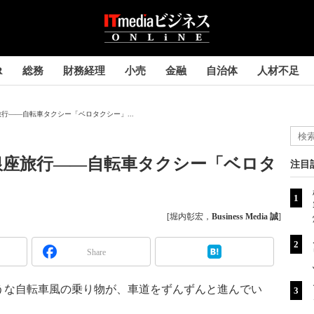
R
総務
財務経理
小売
金融
自治体
人材不足
行――自転車タクシー「ベロタクシー」...
銀座旅行――自転車タクシー「ベロタ
注目
[堀内彰宏，
Business Media 誠
]
Share
な自転車風の乗り物が、車道をずんずんと進んでい