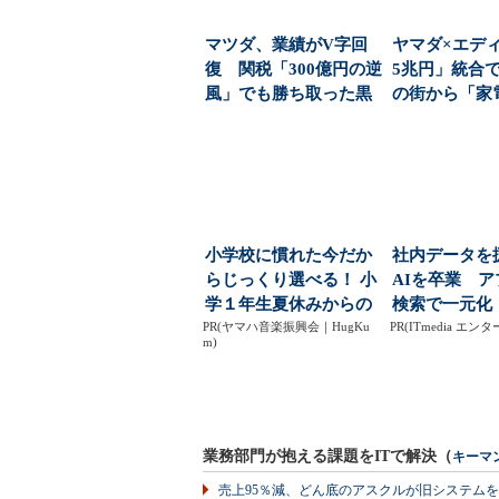
マツダ、業績がV字回
ヤマダ×エディ
復 関税「300億円の逆
5兆円」統合
風」でも勝ち取った黒
の街から「家
字転換の裏側
を選ぶ自由」が.
小学校に慣れた今だか
社内データを
らじっくり選べる！ 小
AIを卒業 
学１年生夏休みからの
検索で一元化
PR(ヤマハ音楽振興会｜HugKu
「音楽教室」デビュ...
PR(ITmedia エ
m)
業務部門が抱える課題をITで解決（
キーマ
売上95％減、どん底のアスクルが旧システム