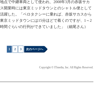
地点で中継車両として使われ、2008年3月の赤坂サカ
ス開業時には東京ミッドタウンとのシャトル便として
活躍した。「ベロタクシーに乗れば、赤坂サカスから
東京ミッドタウンには15分ほどで着くのですが、1～2
時間ぐらいの行列ができていました」（細尾さん）
1
|
2
|
3
次のページへ
Copyright © ITmedia, Inc. All Rights Reserved.