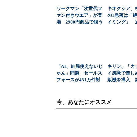
ワークマン「次世代フ
キオクシア、
ァン付きウエア」が登
の1急落は「
場 2900円商品で狙う
イミング」 
「日常使い」の新...
益と8000億円自
「AI、結局使えないじ
キリン、「カ
ゃん」問題 セールス
イ感覚で楽し
フォースが431万件対
販機を導入 
応で導いた正解（...
飲料の認知拡
今、あなたにオススメ