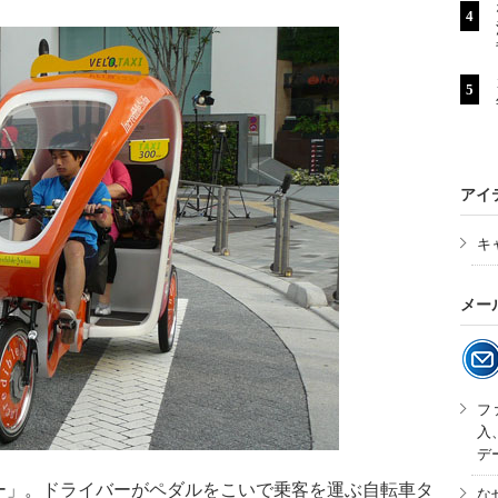
アイ
キ
メー
フ
入
デ
」。ドライバーがペダルをこいで乗客を運ぶ自転車タ
な