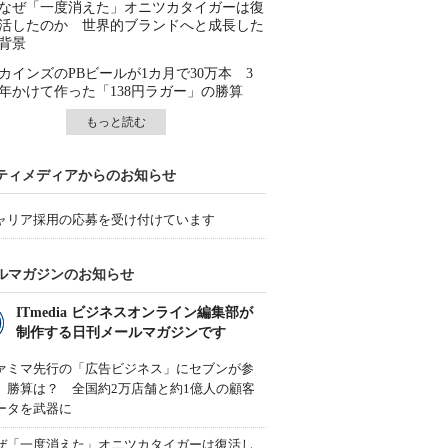
なぜ「一度消えた」オニツカタイガーは復
活したのか 世界的ブランドへと成長した
背景
カインズのPBビールが1カ月で30万本 3
年かけて作った「138円ラガー」の勝算
もっと読む
ティメディアからのお知らせ
ャリア採用の応募を受け付けています
ルマガジンのお知らせ
ITmedia ビジネスオンライン編集部が
制作する日刊メールマガジンです
ァミマ先行の「広告ビジネス」にセブンが参
、勝算は？ 全国約2万店舗と約1億人の顧客
ータを武器に
ぜ「一度消えた」オニツカタイガーは復活し