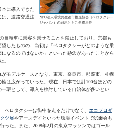
日本に導入できた
には、道路交通法
NPO法人環境共生都市推進協会（ベロタクシー
ジャパン）の細尾ともこ事務局長
の自転車に乗客を乗せることを禁止しており、京都も
要望したものの、当初は「ベロタクシーがどのような乗
因になるのではないか」といった懸念があったことから
た。
がモデルケースとなり、東京、奈良市、那覇市、札幌
輪は広がっていった。現在、日本では計100台ほどの
の一環として、導入を検討している自治体が多いとい
ベロタクシーは街中を走るだけでなく、
エコプロダ
クツ展
やアースデイといった環境イベントで試乗会も
行った。また、2008年2月の東京マラソンではゴール