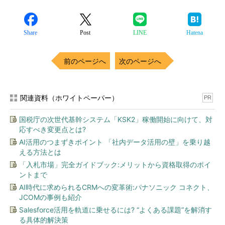
Share
Post
LINE
Hatena
前のページへ
次のページへ
関連資料（ホワイトペーパー）
PR
国税庁の次世代基幹システム「KSK2」稼働開始に向けて、対
応すべき変更点とは?
AI活用のつまずきポイント 「社内データ活用の壁」を乗り越
える方法とは
「入札市場」完全ガイドブック:メリットから資格取得のポイ
ントまで
AI時代に求められるCRMへの変革術:パナソニック コネクト、
JCOMの事例も紹介
Salesforce活用を軌道に乗せるには? “よくある課題”を解消す
る具体的解決策