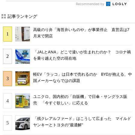
Recommended by
記事ランキング
高級のり弁「海苔弁いちのや」が事業停止 直営店は7
月末で閉店
「JALとANA」どこで違いが生まれたのか？ コロナ禍
を乗り越えた空の現在地
軽EV「ラッコ」は日本で売れるのか BYDが抱える、中
国メーカーならではの課題
ユニクロ、国内初の「自販機」で日傘・サングラス販
売 「今すぐ欲しい」に応える
「残クレアルファード」はこうして広まった マイルド
ヤンキーとトヨタの“最適解”