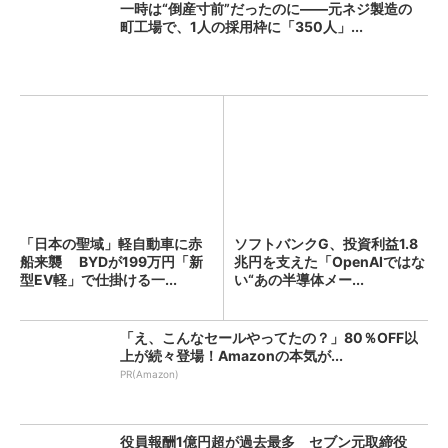
一時は“倒産寸前”だったのに――元ネジ製造の
町工場で、1人の採用枠に「350人」...
「日本の聖域」軽自動車に赤
ソフトバンクG、投資利益1.8
船来襲 BYDが199万円「新
兆円を支えた「OpenAIではな
型EV軽」で仕掛ける一...
い“あの半導体メー...
「え、こんなセールやってたの？」80％OFF以
上が続々登場！Amazonの本気が...
PR(Amazon)
役員報酬1億円超が過去最多 セブン元取締役