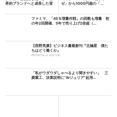
界的ブランドへと成長した背
ゼ」から1000円超の「...
景...
ファミマ、「45％増量作戦」の回数も増量 初
の年2回開催、5年で売り上げ2倍超（...
【西野亮廣】ビジネス書最新刊『北極星 僕た
ちはどう働くか』
PR(FINCHI on GOETHE)
「私がウダウダしゃべるより聞きやすい」 三
菱重工、決算説明に“AIジュリア”起用...