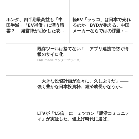
ホンダ、四半期最高益も「中
軽EV「ラッコ」は日本で売れ
国半減」「EV補償」に漂う暗
るのか BYDが抱える、中国
雲？──経営陣が明かした攻...
メーカーならではの課題：...
既存ツールは捨てない！ アプリ連携で防ぐ情
報のサイロ化
PR(ITmedia エンタープライズ)
「大きな投資計画が次々に。久しぶりだ」――
強く豊かな日本投資枠、経済成長かなうか...
LTVが「1.5倍」に ミツカン「腸活コミュニテ
ィ」が実証した、値上げ時代に選ば...