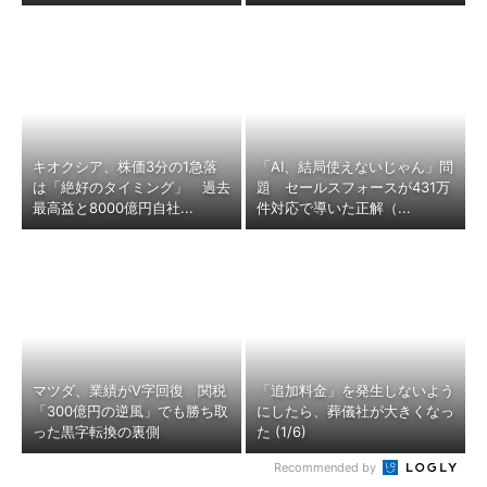
キオクシア、株価3分の1急落
「AI、結局使えないじゃん」問
は「絶好のタイミング」 過去
題 セールスフォースが431万
最高益と8000億円自社...
件対応で導いた正解（...
マツダ、業績がV字回復 関税
「追加料金」を発生しないよう
「300億円の逆風」でも勝ち取
にしたら、葬儀社が大きくなっ
った黒字転換の裏側
た (1/6)
Recommended by