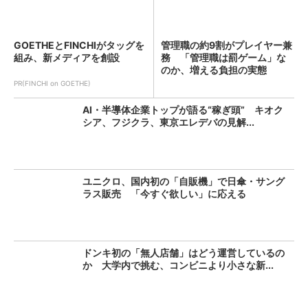
GOETHEとFINCHIがタッグを
管理職の約9割がプレイヤー兼
組み、新メディアを創設
務 「管理職は罰ゲーム」な
のか、増える負担の実態
PR(FINCHI on GOETHE)
AI・半導体企業トップが語る“稼ぎ頭” キオク
シア、フジクラ、東京エレデバの見解...
ユニクロ、国内初の「自販機」で日傘・サング
ラス販売 「今すぐ欲しい」に応える
ドンキ初の「無人店舗」はどう運営しているの
か 大学内で挑む、コンビニより小さな新...