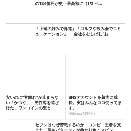
の134億円が史上最高額に（1/2 ペ...
「上司の好みで昇進」「ゴルフや飲み会でコミ
ュニケーション」──会社をむしばむ“お...
安いのに“客離れ”が止まらな
SNSアカウントを着実に成
い「かつや」 男性客を遠ざ
長。実はみんなココ使ってま
けた、ワンコインの壁と
す。
は？...
PR(Dreaw合同会社)
セブンはなぜ苦戦するのか コンビニ王者を支
えた「勝ちパターン」が曲がり角：スピン...