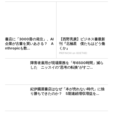
書店に「3000冊の発注」、AI
【西野亮廣】ビジネス書最新
企業が古書を買いあさる？ A
刊『北極星 僕たちはどう働
nthropicも数...
くか』
PR(FINCHI on GOETHE)
障害者雇用が現場業務を「年6500時間」減ら
した ニッスイの“思考の転換”がすご...
紀伊國屋書店はなぜ「本が売れない時代」に独
り勝ちできたのか？ 5期連続増収増益を...