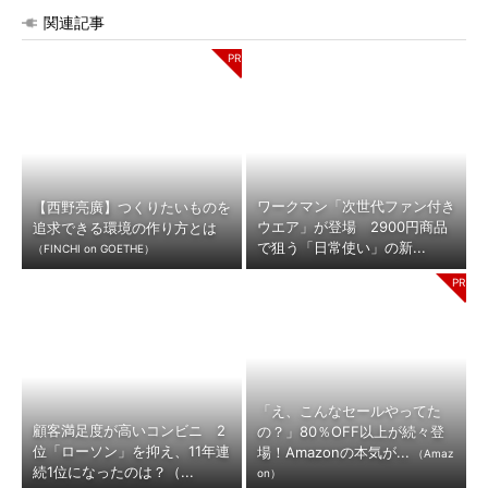
関連記事
ワークマン「次世代ファン付き
【西野亮廣】つくりたいものを
ウエア」が登場 2900円商品
追求できる環境の作り方とは
で狙う「日常使い」の新...
（FINCHI on GOETHE）
「え、こんなセールやってた
顧客満足度が高いコンビニ 2
の？」80％OFF以上が続々登
位「ローソン」を抑え、11年連
場！Amazonの本気が...
（Amaz
続1位になったのは？（...
on）