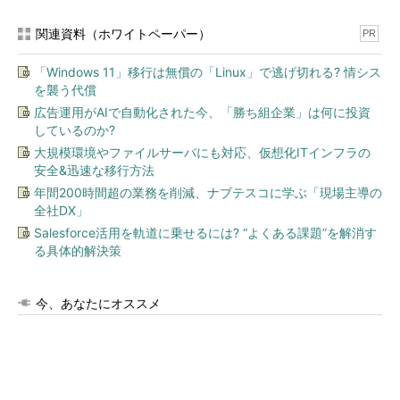
関連資料（ホワイトペーパー）
PR
「Windows 11」移行は無償の「Linux」で逃げ切れる? 情シス
を襲う代償
広告運用がAIで自動化された今、「勝ち組企業」は何に投資
しているのか?
大規模環境やファイルサーバにも対応、仮想化ITインフラの
安全&迅速な移行方法
年間200時間超の業務を削減、ナブテスコに学ぶ「現場主導の
全社DX」
Salesforce活用を軌道に乗せるには? “よくある課題”を解消す
る具体的解決策
今、あなたにオススメ