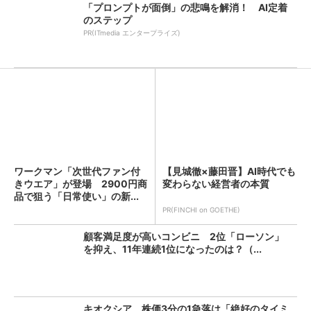
「プロンプトが面倒」の悲鳴を解消！ AI定着
のステップ
PR(ITmedia エンタープライズ)
ワークマン「次世代ファン付
【見城徹×藤田晋】AI時代でも
きウエア」が登場 2900円商
変わらない経営者の本質
品で狙う「日常使い」の新...
PR(FINCHI on GOETHE)
顧客満足度が高いコンビニ 2位「ローソン」
を抑え、11年連続1位になったのは？（...
キオクシア、株価3分の1急落は「絶好のタイミ