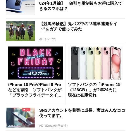
024年1月編】 値引き規制後もお得に購入で
きるスマホは？
【競馬民騒然】鬼バズ中の“3連単連発サイ
ト”をガチで使ってみた
AD（ルーツ）
iPhone 16 ProやPixel 9 Pro
ソフトバンクの「iPhone 15
などを割引 ソフトバンクが
（128GB）」が2年24円に
「ブラックフライデータイム
現在は在庫切れ
セール」開催
SNSアカウントを着実に成長。実はみんなココ
使ってます。
AD（Dreaw合同会社）