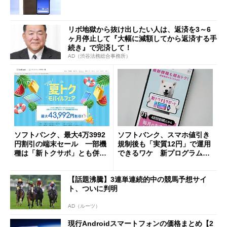
リボ地獄から抜け出したい人は、返済を3～6
ヶ月停止して『大幅に減額してから返済する手
続き』で完済して！
AD（渋谷法務総合事務所）
ソフトバンク、最大4万3992
ソフトバンク、スマホ値引き
円割引の端末セール 一部機
規制後も「実質12円」で運用
種は「新トクサポ」とも併用
できるワケ 新プログラムの
OK
カラクリを解説
【話題沸騰】3連単連続的中の競馬予想サイ
ト、ついに判明
AD（ルーツ）
現行Androidスマートフォンの価格まとめ【2