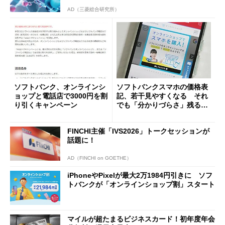
AD（三菱総合研究所）
ソフトバンク、オンラインシ
ソフトバンクスマホの価格表
ョップと電話店で3000円を割
記、若干見やすくなる それ
り引くキャンペーン
でも「分かりづらさ」残るワ
ケ
FINCHI主催「IVS2026」トークセッションが
話題に！
AD（FINCHI on GOETHE）
iPhoneやPixelが最大2万1984円引きに ソフ
トバンクが「オンラインショップ割」スタート
マイルが超たまるビジネスカード！初年度年会