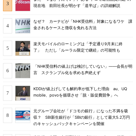
現在地 前田社長が明かす「道半ば」の詳細解説
なぜ？ カーナビが「NHK受信料」対象になるワケ 課
金されるケースと徴収を免れる方法
楽天モバイルのローミングは「予定通り9月末に終
了」 ただし「ルーラル限定で継続」の可能性も
「NHK受信料の値上げは検討していない」――会長が明
言 スクランブル化を求める声絶えず
KDDIが値上げしても解約率が低下した理由 au、UQ
mobile、povoを循環させ「脱・販促費競争」へ
元グループ会社が「ドコモの銀行」になった不満を吸
収？ SBI新生銀行が「SBIの銀行」として最大5.2万円
のキャッシュバックキャンペーンを開催