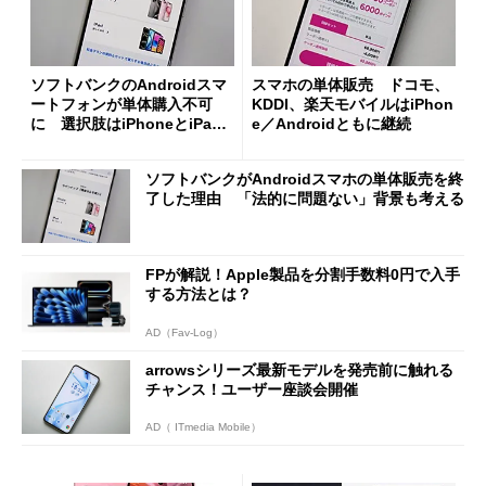
ソフトバンクのAndroidスマ
スマホの単体販売 ドコモ、
ートフォンが単体購入不可
KDDI、楽天モバイルはiPhon
に 選択肢はiPhoneとiPad
e／Androidともに継続
のみ
ソフトバンクがAndroidスマホの単体販売を終
了した理由 「法的に問題ない」背景も考える
FPが解説！Apple製品を分割手数料0円で入手
する方法とは？
AD（Fav-Log）
arrowsシリーズ最新モデルを発売前に触れる
チャンス！ユーザー座談会開催
AD（ ITmedia Mobile）