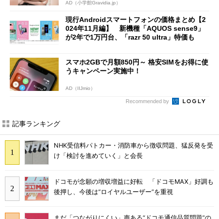
AD（小学館Gravidia.jp）
現行Androidスマートフォンの価格まとめ【2
024年11月編】 新機種「AQUOS sense9」
が2年で1万円台、「razr 50 ultra」特価も
スマホ2GBで月額850円～ 格安SIMをお得に使
うキャンペーン実施中！
AD（IIJmio）
Recommended by
記事ランキング
NHK受信料パトカー・消防車から徴収問題、猛反発を受
け「検討を進めていく」と会長
ドコモが念願の増収増益に好転 「ドコモMAX」好調も
後押し、今後は“ロイヤルユーザー”を重視
まだ「つながりにくい」声ある“ドコモ通信品質問題”の