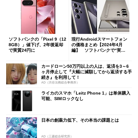
ソフトバンクの「Pixel 9（12
現行Androidスマートフォン
8GB）」値下げ、2年後返却
の価格まとめ【2024年4月
で実質24円に
編】 ソフトバンクで“実質2
4円”をうたう新プログラム登
場
カードローン50万円以上の人は、返済を3～6
ヶ月停止して『大幅に減額してから返済する手
続き』を利用して！
AD（渋谷法務総合事務所）
ライカのスマホ「Leitz Phone 1」は単体購入
可能、SIMロックなし
日本の創薬力低下、その本当の課題とは
AD（三菱総合研究所）