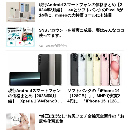
現行Androidスマートフォンの価格まとめ【2
024年2月編】 auとソフトバンクのPixel 8が
お得に、mineoの大特価セールにも注目
SNSアカウントを着実に成長。実はみんなココ
使ってます。
AD（Dreaw合同会社）
現行Androidスマートフォン
ソフトバンクの「iPhone 14
の価格まとめ【2023年6月
（128GB）」、MNPで実質2
編】 Xperia 1 VやReno9 A
4円に 「iPhone 15（128G
の価格が出そろう
B）」は実質約2.2万円
“修正ほぼなし”お尻フェチ全編完全新作の「お
尻特化写真集」