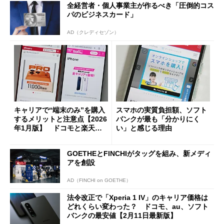
全経営者・個人事業主が作るべき「圧倒的コス
パのビジネスカード」
AD（クレディセゾン）
キャリアで“端末のみ”を購入
スマホの実質負担額、ソフト
するメリットと注意点【2026
バンクが最も「分かりにく
年1月版】 ドコモと楽天モ
い」と感じる理由
バイルが狙い目
GOETHEとFINCHIがタッグを組み、新メディ
アを創設
AD（FINCHI on GOETHE）
法令改正で「Xperia 1 IV」のキャリア価格は
どれくらい変わった？ ドコモ、au、ソフト
バンクの最安値【2月11日最新版】