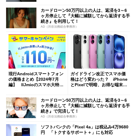
カードローン50万円以上の人は、返済を3～6
ヶ月停止して『大幅に減額してから返済する手
続き』を利用して！
AD（渋谷法務総合事務所）
現行Androidスマートフォン
ガイドライン改正でスマホ価
の価格まとめ【2024年7月
格はどう変わった？ iPhone
編】 IIJmioのスマホ大特価
とPixelで明暗、お得な端末は
セールを見逃すな
コレだ
カードローン50万円以上の人は、返済を3～6
ヶ月停止して『大幅に減額してから返済する手
続き』で完済して！
AD（渋谷法務総合事務所）
ソフトバンクの「Pixel 4a」は税込み4万9680
円 「トクするサポート＋」にも対応