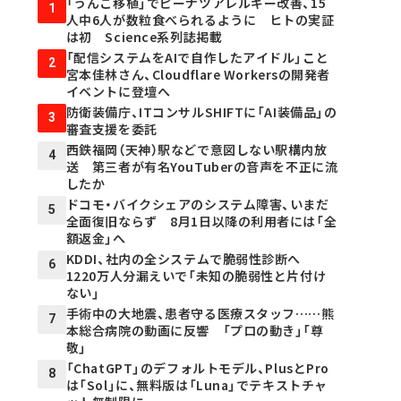
「うんこ移植」でピーナツアレルギー改善、15
1
人中6人が数粒食べられるように ヒトの実証
は初 Science系列誌掲載
「配信システムをAIで自作したアイドル」こと
2
宮本佳林さん、Cloudflare Workersの開発者
イベントに登壇へ
防衛装備庁、ITコンサルSHIFTに「AI装備品」の
3
審査支援を委託
西鉄福岡（天神）駅などで意図しない駅構内放
4
送 第三者が有名YouTuberの音声を不正に流
したか
ドコモ・バイクシェアのシステム障害、いまだ
5
全面復旧ならず 8月1日以降の利用者には「全
額返金」へ
KDDI、社内の全システムで脆弱性診断へ
6
1220万人分漏えいで「未知の脆弱性と片付け
ない」
手術中の大地震、患者守る医療スタッフ……熊
7
本総合病院の動画に反響 「プロの動き」「尊
敬」
「ChatGPT」のデフォルトモデル、PlusとPro
8
は「Sol」に、無料版は「Luna」でテキストチャ