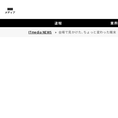
メディア
速報
業界
ITmedia NEWS
会場で見かけた、ちょっと変わった端末