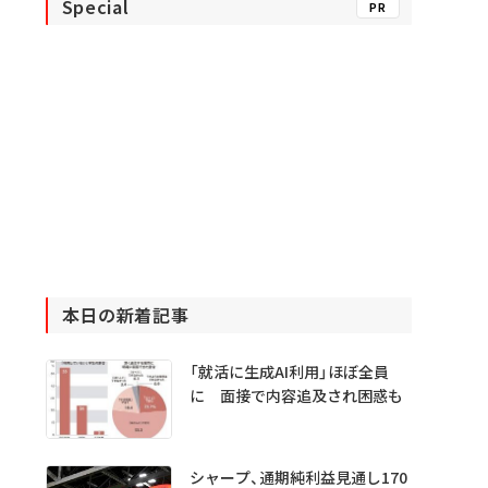
Special
PR
本日の新着記事
「就活に生成AI利用」ほぼ全員
に 面接で内容追及され困惑も
シャープ、通期純利益見通し170