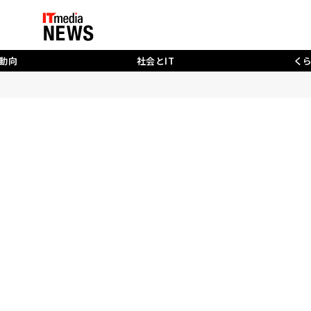
動向
社会とIT
く