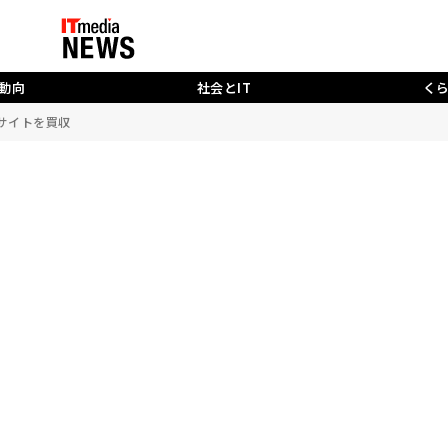
動向
社会とIT
く
グサイトを買収