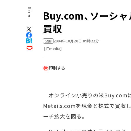
Share
Buy.com、ソー
買収
2004年10月20日 09時22分
公開
[ITmedia]
印刷する
オンライン小売りの米Buy.com
Metails.comを現金と株式で
ーチ拡大を図る。