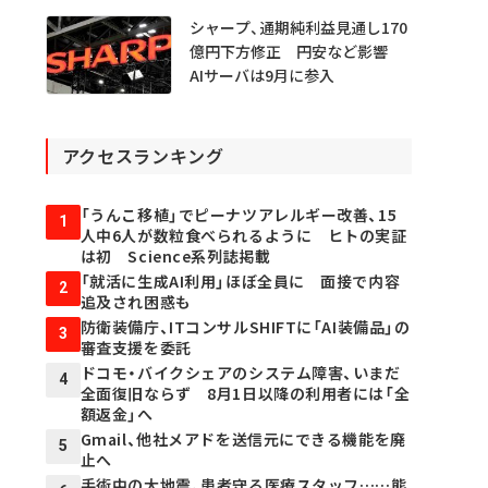
シャープ、通期純利益見通し170
億円下方修正 円安など影響
AIサーバは9月に参入
アクセスランキング
「うんこ移植」でピーナツアレルギー改善、15
1
人中6人が数粒食べられるように ヒトの実証
は初 Science系列誌掲載
「就活に生成AI利用」ほぼ全員に 面接で内容
2
追及され困惑も
防衛装備庁、ITコンサルSHIFTに「AI装備品」の
3
審査支援を委託
ドコモ・バイクシェアのシステム障害、いまだ
4
全面復旧ならず 8月1日以降の利用者には「全
額返金」へ
Gmail、他社メアドを送信元にできる機能を廃
5
止へ
手術中の大地震、患者守る医療スタッフ……熊