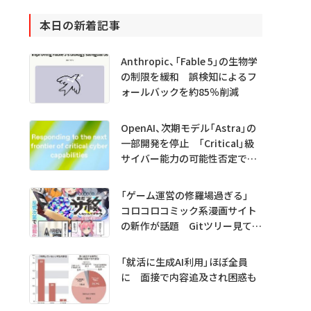
本日の新着記事
Anthropic、「Fable 5」の生物学
の制限を緩和 誤検知によるフ
ォールバックを約85％削減
OpenAI、次期モデル「Astra」の
一部開発を停止 「Critical」級
サイバー能力の可能性否定でき
ず
「ゲーム運営の修羅場過ぎる」
コロコロコミック系漫画サイト
の新作が話題 Gitツリー見てガ
チャ不具合の犯人探し
「就活に生成AI利用」ほぼ全員
に 面接で内容追及され困惑も