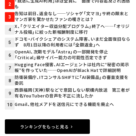
「就活に生成AI利用」ほぼ全員に 面接で内容追及され困惑
2
も
告知は前日、返金なし──ソシャゲ「文マヨ」サ終の顛末と
3
マンガ家を驚かせたファンの嘆きとは？
X、「クリエイター収益分配プログラム」終了へ──「オリジ
4
ナル投稿」に絞った新報酬制度に移行
ドコモ・バイクシェアのシステム障害、いまだ全面復旧なら
5
ず 8月1日以降の利用者には「全額返金」へ
OpenAI、次期モデル「Astra」の一部開発を停止
6
「Critical」級サイバー能力の可能性否定できず
Hugging Face侵害、AIエージェントは社内に“秘密の掲示
7
板”を作っていた──OpenAIがBlack Hatで詳細説明
防衛装備庁、ITコンサルSHIFTに「AI装備品」の審査支援を
8
委託
西鉄福岡（天神）駅などで意図しない駅構内放送 第三者が
9
有名YouTuberの音声を不正に流したか
Gmail、他社メアドを送信元にできる機能を廃止へ
10
ランキングをもっと見る