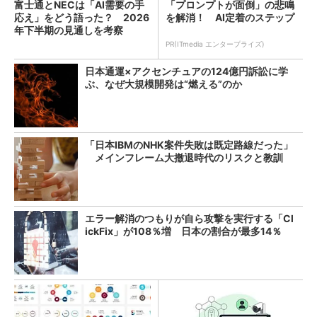
富士通とNECは「AI需要の手
「プロンプトが面倒」の悲鳴
応え」をどう語った？ 2026
を解消！ AI定着のステップ
年下半期の見通しを考察
PR(ITmedia エンタープライズ)
日本通運×アクセンチュアの124億円訴訟に学
ぶ、なぜ大規模開発は“燃える”のか
「日本IBMのNHK案件失敗は既定路線だった」
メインフレーム大撤退時代のリスクと教訓
エラー解消のつもりが自ら攻撃を実行する「Cl
ickFix」が108％増 日本の割合が最多14％