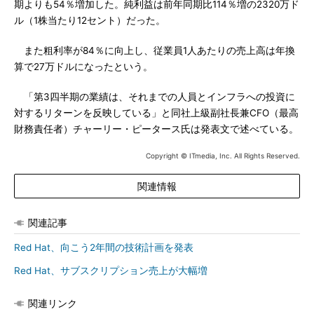
期よりも54％増加した。純利益は前年同期比114％増の2320万ド
ル（1株当たり12セント）だった。
また粗利率が84％に向上し、従業員1人あたりの売上高は年換
算で27万ドルになったという。
「第3四半期の業績は、それまでの人員とインフラへの投資に
対するリターンを反映している」と同社上級副社長兼CFO（最高
財務責任者）チャーリー・ピータース氏は発表文で述べている。
Copyright © ITmedia, Inc. All Rights Reserved.
関連情報
関連記事
Red Hat、向こう2年間の技術計画を発表
Red Hat、サブスクリプション売上が大幅増
関連リンク