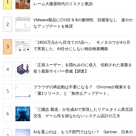
レーム大撤退時代のリスクと教訓
VMware製品にCVSS 9.8の脆弱性、回避策なし 速やか
なアップデートを推奨
「2800万点から目当ての1品へ」 モノタロウが4カ月
で実装した、AI任せにしない独自検索機能
「正規ユーザー」を隠れみのに侵入 信頼された基盤を
狙う最新サイバー脅威【調査】
ブラウザの再起動は不要になる？ Chromeが模索する
「週2リリース」と「無停止アップデート」
「三國志 覇道」が生成AIで実現したリアルタイム異言語
交流 ゲーム性を損なわないシステム設計の工夫
AIを選ぶのは、もうIT部門ではない？ Gartner、日本の