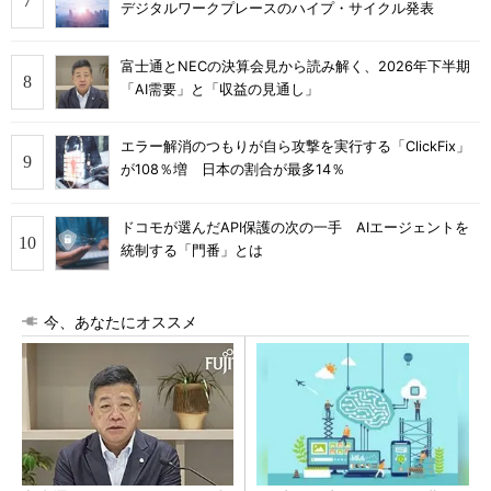
デジタルワークプレースのハイプ・サイクル発表
富士通とNECの決算会見から読み解く、2026年下半期
「AI需要」と「収益の見通し」
エラー解消のつもりが自ら攻撃を実行する「ClickFix」
が108％増 日本の割合が最多14％
ドコモが選んだAPI保護の次の一手 AIエージェントを
統制する「門番」とは
今、あなたにオススメ