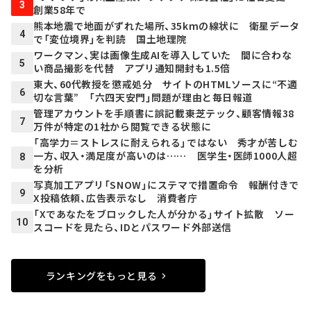
3
創業58年で
熊本地震で地面がずれた場所、35kmの線状に 衛星データ
4
で「変位境界」を判読 国土地理院
ワークマン、実は画像生成AIを導入していた 間に合わな
5
い商品撮影を代替 アプリ通知開封も1.5倍
東大、60代教授を懲戒処分 サイトのHTMLソースに“不適
6
切な言葉” 「六四天安門」問題が理由と毎日報道
管理アカウントを手順書に誤記載――東芝テック、顧客情報38
7
万件が特定の1社から閲覧できる状態に
「高学力＝ストレスに耐えられる」ではない 秀才が苦しむ
一方、収入・満足度が高いのは…… 医学生・医師1000人超
8
を分析
写真加工アプリ「SNOW」にステマで措置命令 報酬付きで
9
X投稿依頼、広告表示なし 消費者庁
「Xであなたをブロックした人が分かる」サイト拡散 ソー
10
スコードを見たら、IDとパスワード外部送信
ランキングをもっと見る