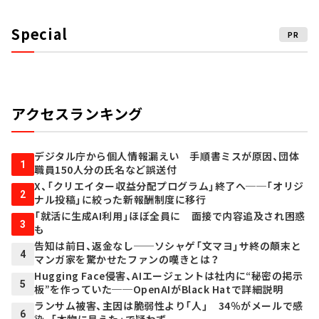
Special
PR
アクセスランキング
デジタル庁から個人情報漏えい 手順書ミスが原因、団体
1
職員150人分の氏名など誤送付
X、「クリエイター収益分配プログラム」終了へ──「オリジ
2
ナル投稿」に絞った新報酬制度に移行
「就活に生成AI利用」ほぼ全員に 面接で内容追及され困惑
3
も
告知は前日、返金なし──ソシャゲ「文マヨ」サ終の顛末と
4
マンガ家を驚かせたファンの嘆きとは？
Hugging Face侵害、AIエージェントは社内に“秘密の掲示
5
板”を作っていた──OpenAIがBlack Hatで詳細説明
ランサム被害、主因は脆弱性より「人」 34％がメールで感
6