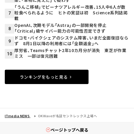
染、「本物に見えた」で疑わず
「うんこ移植」でピーナツアレルギー改善、15人中6人が数
粒食べられるように ヒトの実証は初 Science系列誌掲
7
載
OpenAI、次期モデル「Astra」の一部開発を停止
8
「Critical」級サイバー能力の可能性否定できず
ドコモ・バイクシェアのシステム障害、いまだ全面復旧なら
9
ず 8月1日以降の利用者には「全額返金」へ
厚労省、Teamsチャット2年10カ月分が消失 東芝が作業
10
ミス 一部は復元困難
ランキングをもっと見る
ITmedia NEWS
OKWaveが名証セントレックス上場へ
ページトップへ戻る