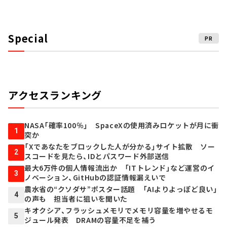
Special
PR
アクセスランキング
NASA「確率100％」 SpaceXの使用済みロケットが月に衝
1
突か
「Xであなたをブロックした人が分かる」サイト拡散 ソー
2
スコードを見たら、IDとパスワード外部送信
最大6万件の個人情報流出か 「ITトレンド」など運営のイ
3
ノベーション、GitHubの認証情報漏えいで
農水省の“クソダサ”ポスター話題 「AIよりよっぽど良い」
4
の声も 担当者に狙いを聞いた
キオクシア、フラッシュメモリでメモリ容量を増やせるモ
5
ジュール発表 DRAMの容量不足を補う