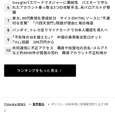
Googleパスワードマネジャーに脆弱性 パスキーで守ら
れたアカウント乗っ取る3つの攻撃手法、米パロアルトが警
6
鐘
東大、60代教授を懲戒処分 サイトのHTMLソースに“不適
7
切な言葉” 「六四天安門」問題が理由と毎日報道
バンダイ、トレカ巡りマイナカードでの本人確認を導入へ
8
「不気味の谷を越えた」？ 中国の美男美女型ロボット
9
「U1」話題 286万円から
共同通信に不正アクセス 職員や加盟社の氏名・メルアド
10
など約6000件が閲覧の恐れ 職員アカウント不正利用か
ランキングをもっと見る
ITmedia NEWS
業界動向
オリコン、2008年度に音楽配信売り上げ3倍
に