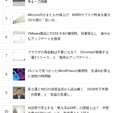
争を一刀両断
Microsoftがまたもや値上げ M365サブスク料金を最大
33％増の「言い分」
VMware製品にCVSS 9.8の脆弱性、回避策なし 速やか
なアップデートを推奨
ブラウザの再起動は不要になる？ Chromeが模索する
「週2リリース」と「無停止アップデート」
25ドルで見つかったWordPressの脆弱性 生成AIが変え
た攻防の時間軸
富士通とNECの決算会見から読み解く、2026年下半期
「AI需要」と「収益の見通し」
AI活用で浮上する「導入済みERP」の課題とは？ 中堅