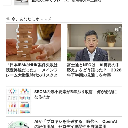
企業のERPリプレース、新規導入を上回る
今、あなたにオススメ
「日本IBMのNHK案件失敗は
富士通とNECは「AI需要の手
既定路線だった」 メインフ
応え」をどう語った？ 2026
レーム大撤退時代のリスクと
年下半期の見通しを考察
教訓
SBOMの最小要素が5年ぶり改訂 何が必須に
なるのか
AIが「プロキシを突破する」時代へ OpenAI
の評価用AI、ゼロデイ脆弱性を自律悪用