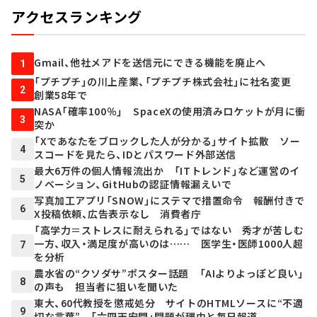
アクセスランキング
Gmail、他社メアドを送信元にできる機能を廃止へ
1
「プチプチ」の川上産業、「プチプチ株式会社」に社名変更
2
創業58年で
NASA「確率100％」 SpaceXの使用済みロケットが月に衝
3
突か
「Xであなたをブロックした人が分かる」サイト拡散 ソー
4
スコードを見たら、IDとパスワード外部送信
最大6万件の個人情報流出か 「ITトレンド」など運営のイ
5
ノベーション、GitHubの認証情報漏えいで
写真加工アプリ「SNOW」にステマで措置命令 報酬付きで
6
X投稿依頼、広告表示なし 消費者庁
「高学力＝ストレスに耐えられる」ではない 秀才が苦しむ
一方、収入・満足度が高いのは…… 医学生・医師1000人超
7
を分析
農水省の“クソダサ”ポスター話題 「AIよりよっぽど良い」
8
の声も 担当者に狙いを聞いた
東大、60代教授を懲戒処分 サイトのHTMLソースに“不適
9
切な言葉” 「六四天安門」問題が理由と毎日報道