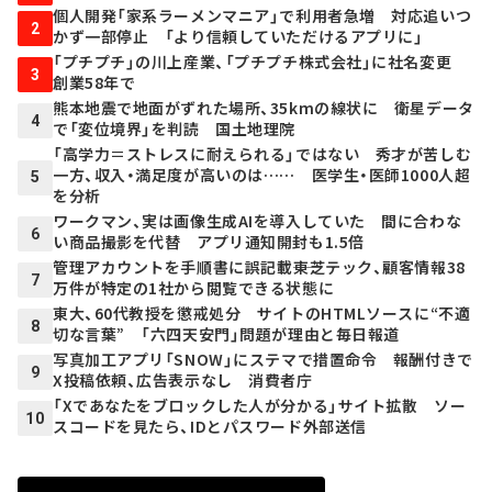
個人開発「家系ラーメンマニア」で利用者急増 対応追いつ
2
かず一部停止 「より信頼していただけるアプリに」
「プチプチ」の川上産業、「プチプチ株式会社」に社名変更
3
創業58年で
熊本地震で地面がずれた場所、35kmの線状に 衛星データ
4
で「変位境界」を判読 国土地理院
「高学力＝ストレスに耐えられる」ではない 秀才が苦しむ
一方、収入・満足度が高いのは…… 医学生・医師1000人超
5
を分析
ワークマン、実は画像生成AIを導入していた 間に合わな
6
い商品撮影を代替 アプリ通知開封も1.5倍
管理アカウントを手順書に誤記載――東芝テック、顧客情報38
7
万件が特定の1社から閲覧できる状態に
東大、60代教授を懲戒処分 サイトのHTMLソースに“不適
8
切な言葉” 「六四天安門」問題が理由と毎日報道
写真加工アプリ「SNOW」にステマで措置命令 報酬付きで
9
X投稿依頼、広告表示なし 消費者庁
「Xであなたをブロックした人が分かる」サイト拡散 ソー
10
スコードを見たら、IDとパスワード外部送信