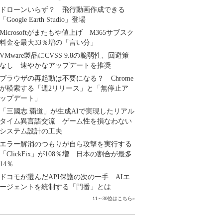
ドローンいらず？ 飛行動画作成できる
「Google Earth Studio」登場
Microsoftがまたもや値上げ M365サブスク
料金を最大33％増の「言い分」
VMware製品にCVSS 9.8の脆弱性、回避策
なし 速やかなアップデートを推奨
ブラウザの再起動は不要になる？ Chrome
が模索する「週2リリース」と「無停止ア
ップデート」
「三國志 覇道」が生成AIで実現したリアル
タイム異言語交流 ゲーム性を損なわない
システム設計の工夫
エラー解消のつもりが自ら攻撃を実行する
「ClickFix」が108％増 日本の割合が最多
14％
ドコモが選んだAPI保護の次の一手 AIエ
ージェントを統制する「門番」とは
11～30位はこちら
»