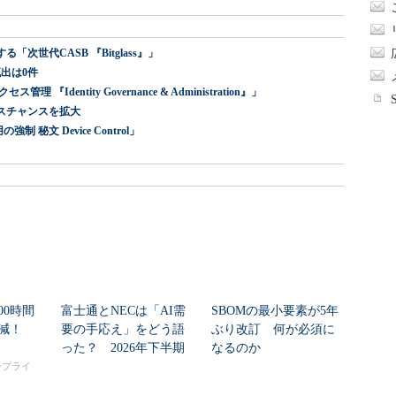
世代CASB 『Bitglass』」
出は0件
dentity Governance & Administration』」
スチャンスを拡大
 秘文 Device Control」
00時間
富士通とNECは「AI需
SBOMの最小要素が5年
削減！
要の手応え」をどう語
ぶり改訂 何が必須に
った？ 2026年下半期
なるのか
の見通しを考...
タープライ