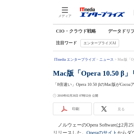
メディア
CIO・クラウド戦略
データドリ
注目ワード
エンタープライズAI
ITmedia エンタープライズ
ニュース
Mac版「Op
Mac版「Opera 10.50
「8倍速い」Opera 10.50 βのMac版がC
2010年02月26日 07時52分 公開
印刷
見る
ノルウェーのOpera Softwareは2月2
リリースした。
Operaのサイト
からダ