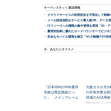
キーマンズネット 製品情報
クラウドサービスの利用状況を可視化して制御する「次
メール誤送信防止サービス導入後2年、データ流
ITリソースへの権限の集中管理を実現「ID・アクセス管理 『I
費用対効果に優れたロードバランサーでビジネ
安全なモバイル環境を確立「Wi-Fi制御/VPN利用の強制
今、あなたにオススメ
「日本IBMのNHK案件
大阪ガスが月20
失敗は既定路線だっ
の共有作業を
た」 メインフレーム
現場のAI活用術
大撤退時代のリスク...
PR(ITmedia エン
ズ)