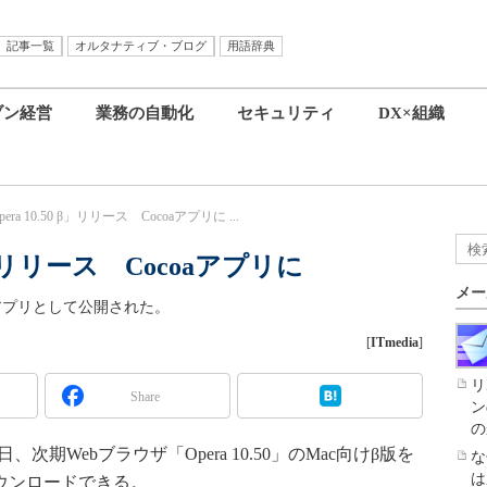
記事一覧
オルタナティブ・ブログ
用語辞典
ブン経営
業務の自動化
セキュリティ
DX×組織
era 10.50 β」リリース Cocoaアプリに ...
 β」リリース Cocoaアプリに
メー
ocoaアプリとして公開された。
[
ITmedia
]
リ
Share
ン
の
5日、次期Webブラウザ「Opera 10.50」のMac向けβ版を
な
は
ウンロードできる。