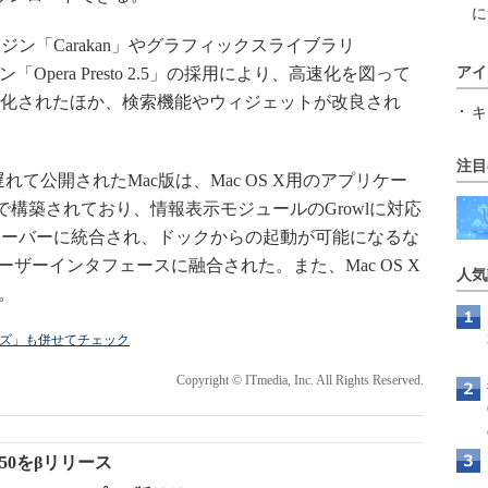
に
iptエンジン「Carakan」やグラフィックスライブラリ
Opera Presto 2.5」の採用により、高速化を図って
アイ
トが強化されたほか、検索機能やウィジェットが改良され
キ
注目
れて公開されたMac版は、Mac OS X用のアプリケー
」で構築されており、情報表示モジュールのGrowlに対応
ューバーに統合され、ドックからの起動が可能になるな
ーザーインタフェースに融合された。また、Mac OS X
人気
た。
ライズ」も併せてチェック
Copyright © ITmedia, Inc. All Rights Reserved.
.50をβリリース