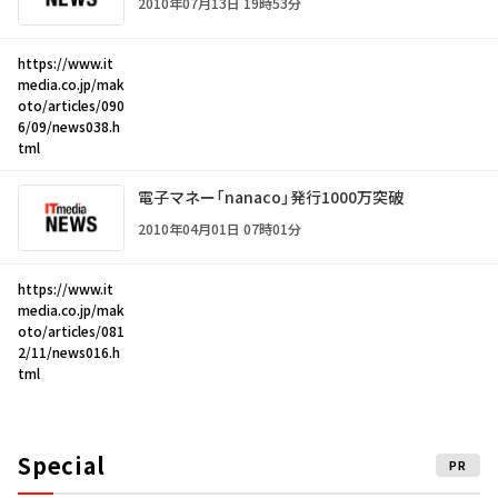
2010年07月13日 19時53分
https://www.it
media.co.jp/mak
oto/articles/090
6/09/news038.h
tml
電子マネー「nanaco」発行1000万突破
2010年04月01日 07時01分
https://www.it
media.co.jp/mak
oto/articles/081
2/11/news016.h
tml
Special
PR