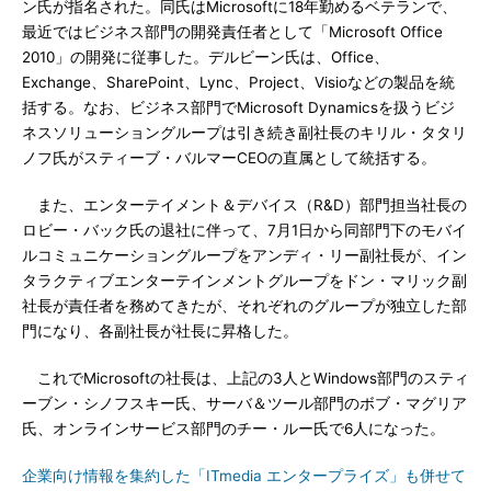
ン氏が指名された。同氏はMicrosoftに18年勤めるベテランで、
最近ではビジネス部門の開発責任者として「Microsoft Office
2010」の開発に従事した。デルビーン氏は、Office、
Exchange、SharePoint、Lync、Project、Visioなどの製品を統
括する。なお、ビジネス部門でMicrosoft Dynamicsを扱うビジ
ネスソリューショングループは引き続き副社長のキリル・タタリ
ノフ氏がスティーブ・バルマーCEOの直属として統括する。
また、エンターテイメント＆デバイス（R&D）部門担当社長の
ロビー・バック氏の退社に伴って、7月1日から同部門下のモバイ
ルコミュニケーショングループをアンディ・リー副社長が、イン
タラクティブエンターテインメントグループをドン・マリック副
社長が責任者を務めてきたが、それぞれのグループが独立した部
門になり、各副社長が社長に昇格した。
これでMicrosoftの社長は、上記の3人とWindows部門のスティ
ーブン・シノフスキー氏、サーバ＆ツール部門のボブ・マグリア
氏、オンラインサービス部門のチー・ルー氏で6人になった。
企業向け情報を集約した「ITmedia エンタープライズ」も併せて