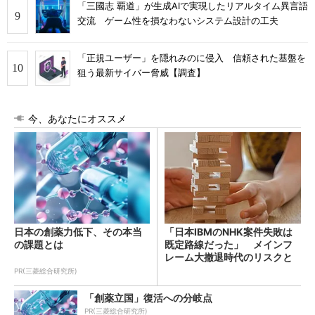
「三國志 覇道」が生成AIで実現したリアルタイム異言語
交流 ゲーム性を損なわないシステム設計の工夫
「正規ユーザー」を隠れみのに侵入 信頼された基盤を
狙う最新サイバー脅威【調査】
今、あなたにオススメ
日本の創薬力低下、その本当
「日本IBMのNHK案件失敗は
の課題とは
既定路線だった」 メインフ
レーム大撤退時代のリスクと
教訓
PR(三菱総合研究所)
「創薬立国」復活への分岐点
PR(三菱総合研究所)