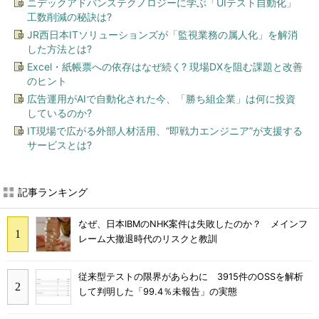
ニデックアドバンステクノロジーに学ぶ「UIテスト自動化」
工数削減の秘訣は?
JR西日本ITソリューションズが「監視業務の属人化」を解消
した方法とは?
Excel・紙帳票への依存はなぜ続く? 現場DXを阻む課題と改善
のヒント
広告運用がAIで自動化された今、「勝ち組企業」は何に投資
しているのか?
IT現場で広がる外部人材活用、“即戦力エンジニア”が支援する
サービスとは?
記事ランキング
なぜ、日本IBMのNHK案件は失敗したのか？ メインフ
レーム大撤退時代のリスクと教訓
従来型テストの限界があらわに 3915件のOSSを解析
して判明した「99.4％未報告」の実態