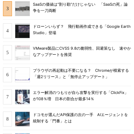
SaaSの価値は“割り勘”だけじゃない 「SaaSの死」論
争を一刀両断
ドローンいらず？ 飛行動画作成できる「Google Earth
Studio」登場
VMware製品にCVSS 9.8の脆弱性、回避策なし 速やか
なアップデートを推奨
ブラウザの再起動は不要になる？ Chromeが模索する
「週2リリース」と「無停止アップデート」
エラー解消のつもりが自ら攻撃を実行する「ClickFix」
が108％増 日本の割合が最多14％
ドコモが選んだAPI保護の次の一手 AIエージェントを
統制する「門番」とは