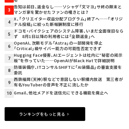
も
告知は前日、返金なし──ソシャゲ「文マヨ」サ終の顛末と
3
マンガ家を驚かせたファンの嘆きとは？
X、「クリエイター収益分配プログラム」終了へ──「オリジ
4
ナル投稿」に絞った新報酬制度に移行
ドコモ・バイクシェアのシステム障害、いまだ全面復旧なら
5
ず 8月1日以降の利用者には「全額返金」へ
OpenAI、次期モデル「Astra」の一部開発を停止
6
「Critical」級サイバー能力の可能性否定できず
Hugging Face侵害、AIエージェントは社内に“秘密の掲示
7
板”を作っていた──OpenAIがBlack Hatで詳細説明
防衛装備庁、ITコンサルSHIFTに「AI装備品」の審査支援を
8
委託
西鉄福岡（天神）駅などで意図しない駅構内放送 第三者が
9
有名YouTuberの音声を不正に流したか
Gmail、他社メアドを送信元にできる機能を廃止へ
10
ランキングをもっと見る