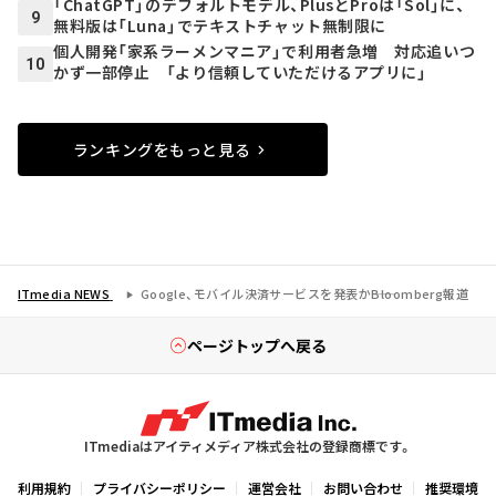
「ChatGPT」のデフォルトモデル、PlusとProは「Sol」に、
9
無料版は「Luna」でテキストチャット無制限に
個人開発「家系ラーメンマニア」で利用者急増 対応追いつ
10
かず一部停止 「より信頼していただけるアプリに」
ランキングをもっと見る
ITmedia NEWS
Google、モバイル決済サービスを発表か――Bloomberg報道
ページトップへ戻る
ITmediaはアイティメディア株式会社の登録商標です。
利用規約
プライバシーポリシー
運営会社
お問い合わせ
推奨環境