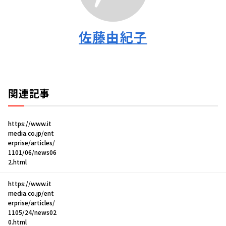
佐藤由紀子
関連記事
https://www.it
media.co.jp/ent
erprise/articles/
1101/06/news06
2.html
https://www.it
media.co.jp/ent
erprise/articles/
1105/24/news02
0.html