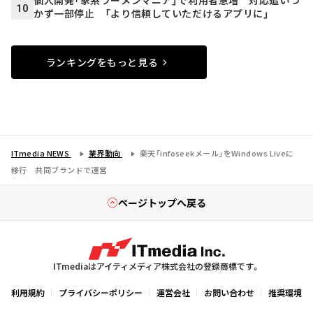
個人開発「家系ラーメンマニア」で利用者急増 対応追いつ
10
かず一部停止 「より信頼していただけるアプリに」
ランキングをもっと見る
ITmedia NEWS
業界動向
楽天「infoseekメール」をWindows Liveに
移行 共同ブランドで運営
ページトップへ戻る
ITmediaはアイティメディア株式会社の登録商標です。
利用規約
プライバシーポリシー
運営会社
お問い合わせ
推奨環境