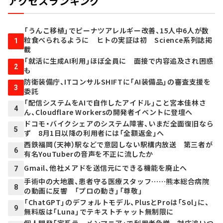
アクセスランキング
「うんこ移植」でピーナツアレルギー改善、15人中6人が数
粒食べられるように ヒトの実証は初 Science系列誌掲
1
載
「就活に生成AI利用」ほぼ全員に 面接で内容追及され困惑
2
も
防衛装備庁、ITコンサルSHIFTに「AI装備品」の審査支援を
3
委託
「配信システムをAIで自作したアイドル」こと宮本佳林さ
4
ん、Cloudflare Workersの開発者イベントに登壇へ
ドコモ・バイクシェアのシステム障害、いまだ全面復旧なら
5
ず 8月1日以降の利用者には「全額返金」へ
西鉄福岡（天神）駅などで意図しない駅構内放送 第三者が
6
有名YouTuberの音声を不正に流したか
Gmail、他社メアドを送信元にできる機能を廃止へ
7
手術中の大地震、患者守る医療スタッフ……熊本総合病院
8
の動画に反響 「プロの動き」「尊敬」
「ChatGPT」のデフォルトモデル、PlusとProは「Sol」に、
9
無料版は「Luna」でテキストチャット無制限に